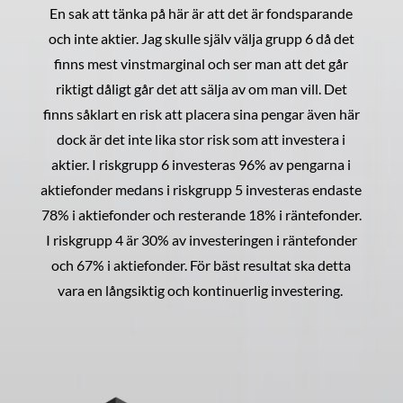
En sak att tänka på här är att det är fondsparande
och inte aktier. Jag skulle själv välja grupp 6 då det
finns mest vinstmarginal och ser man att det går
riktigt dåligt går det att sälja av om man vill. Det
finns såklart en risk att placera sina pengar även här
dock är det inte lika stor risk som att investera i
aktier. I riskgrupp 6 investeras 96% av pengarna i
aktiefonder medans i riskgrupp 5 investeras endaste
78% i aktiefonder och resterande 18% i räntefonder.
I riskgrupp 4 är 30% av investeringen i räntefonder
och 67% i aktiefonder. För bäst resultat ska detta
vara en långsiktig och kontinuerlig investering.