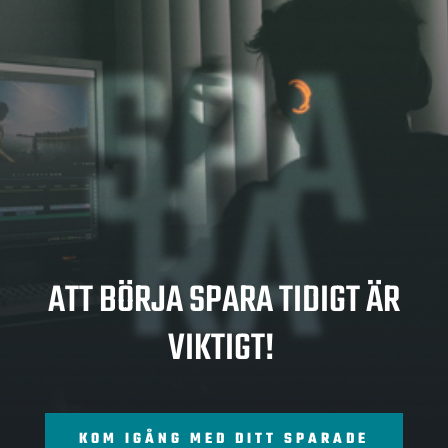
SPA
RA
ATT BÖRJA SPARA TIDIGT ÄR
VIKTIGT!
KOM IGÅNG MED DITT SPARADE