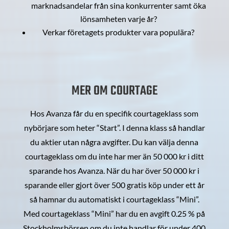
marknadsandelar från sina konkurrenter samt öka
lönsamheten varje år?
Verkar företagets produkter vara populära?
MER OM COURTAGE
Hos Avanza får du en specifik courtageklass som
nybörjare som heter “Start”. I denna klass så handlar
du aktier utan några avgifter. Du kan välja denna
courtageklass om du inte har mer än 50 000 kr i ditt
sparande hos Avanza. När du har över 50 000 kr i
sparande eller gjort över 500 gratis köp under ett år
så hamnar du automatiskt i courtageklass “Mini”.
Med courtageklass “Mini” har du en avgift 0.25 % på
Stockholmsbörsen om du inte handlar för under 400