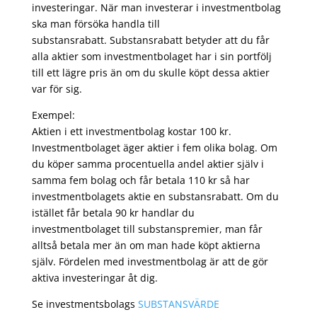
investeringar. När man investerar i investmentbolag
ska man försöka handla till
substansrabatt. Substansrabatt betyder att du får
alla aktier som investmentbolaget har i sin portfölj
till ett lägre pris än om du skulle köpt dessa aktier
var för sig.
Exempel:
Aktien i ett investmentbolag kostar 100 kr.
Investmentbolaget äger aktier i fem olika bolag. Om
du köper samma procentuella andel aktier själv i
samma fem bolag och får betala 110 kr så har
investmentbolagets aktie en substansrabatt. Om du
istället får betala 90 kr handlar du
investmentbolaget till substanspremier, man får
alltså betala mer än om man hade köpt aktierna
själv. Fördelen med investmentbolag är att de gör
aktiva investeringar åt dig.
Se investmentsbolags
SUBSTANSVÄRDE