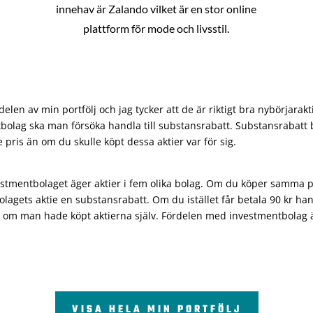
innehav är Zalando vilket är en stor online
plattform för mode och livsstil.
len av min portfölj och jag tycker att de är riktigt bra nybörjarakt
bolag ska man försöka handla till substansrabatt. Substansrabatt b
re pris än om du skulle köpt dessa aktier var för sig.
vestmentbolaget äger aktier i fem olika bolag. Om du köper samma 
olagets aktie en substansrabatt. Om du istället får betala 90 kr han
 om man hade köpt aktierna själv. Fördelen med investmentbolag är 
VISA HELA MIN PORTFÖLJ