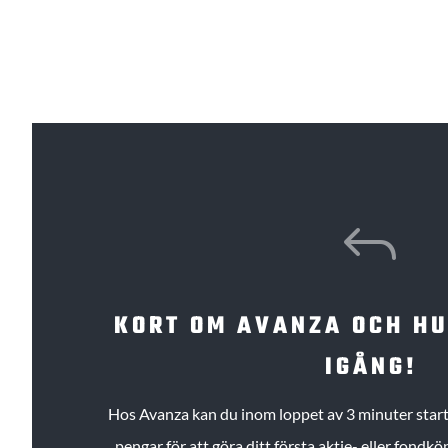
J
KORT OM AVANZA OCH H
IGÅNG!
Hos Avanza kan du inom loppet av 3 minuter starta
pengar för att göra ditt första aktie- eller fond