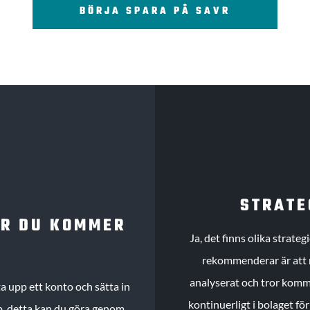
BÖRJA SPARA PÅ SAVR
STRATE
UR DU KOMMER
Ja, det finns olika strate
rekommenderar är att m
analyserat och tror komme
 upp ett konto och sätta in
kontinuerligt i bolaget fö
köp, detta kan du göra genom