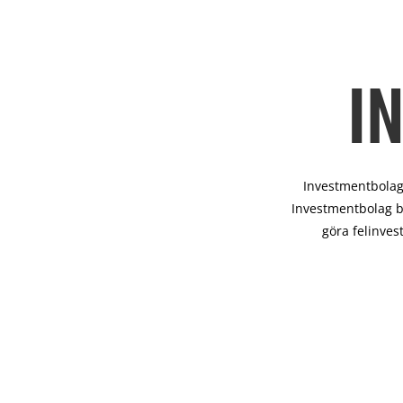
I
Investmentbolag 
Investmentbolag b
göra felinves