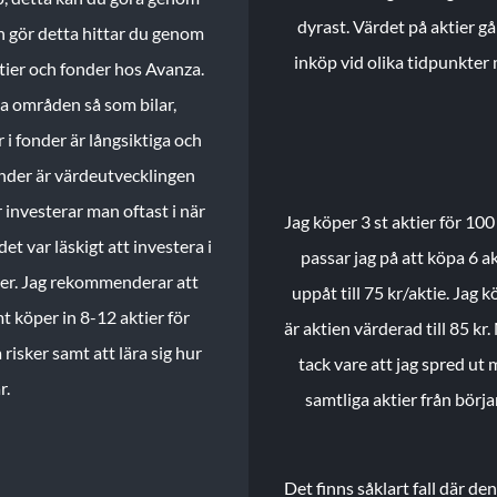
dyrast. Värdet på aktier gå
n gör detta hittar du genom
inköp vid olika tidpunkter 
ktier och fonder hos Avanza.
ika områden så som bilar,
 i fonder är långsiktiga och
onder är värdeutvecklingen
investerar man oftast i när
Jag köper 3 st aktier för 100
et var läskigt att investera i
passar jag på att köpa 6 akt
nder. Jag rekommenderar att
uppåt till 75 kr/aktie. Jag k
t köper in 8-12 aktier för
är aktien värderad till 85 kr.
 risker samt att lära sig hur
tack vare att jag spred ut
r.
samtliga aktier från börj
Det finns såklart fall där d