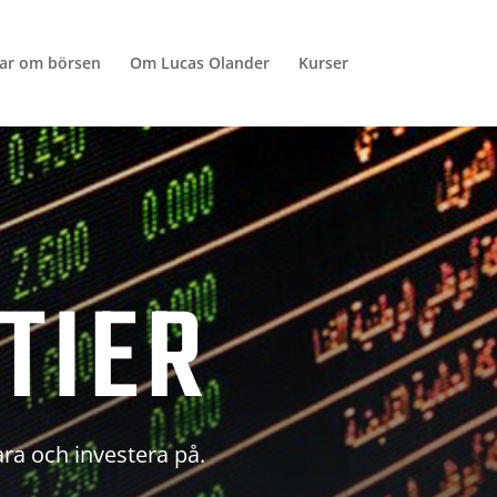
lar om börsen
Om Lucas Olander
Kurser
TIER
ara och investera på.