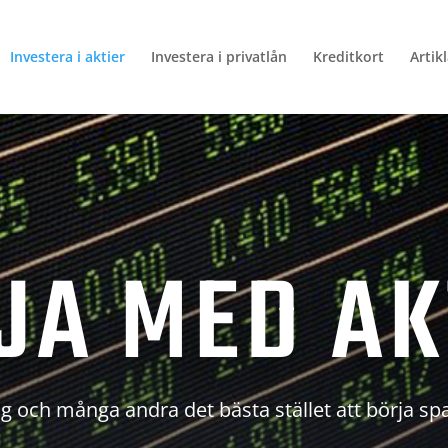
Investera i aktier
Investera i privatlån
Kreditkort
Artik
JA MED AK
g och många andra det bästa stället att börja sp