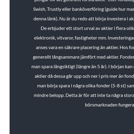
Swish, Trustly eller banköverföring (guide hur ma
denna länk). Nu är du redo att börja investera i a
De erbjuder ett stort urval av aktier i flera ol
elektronik, vitvaror, fastigheter mm. Investeringar
anses vara en säkrare placering än aktier. Hos f
generellt långsammare jämfört med aktier. Fonder 
man spara långsiktigt (längre än 5 år). I början kan d
aktier då dessa går upp och ner i pris mer än fo
man börja spara i några olika fonder (5-8 st) sam
mindre belopp. Detta är för att inte ta några stora
börsmarknaden fungera