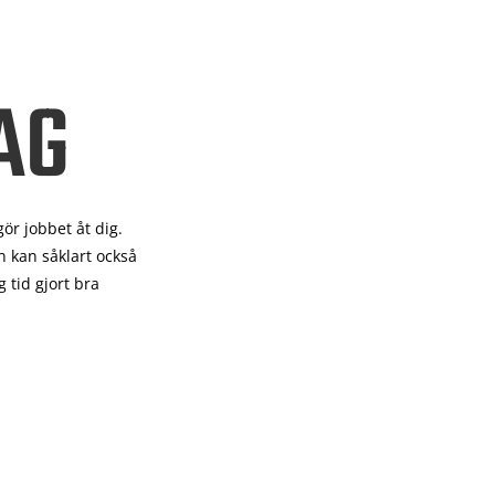
AG
gör
jobbet åt dig.
 kan såklart också
 tid gjort bra