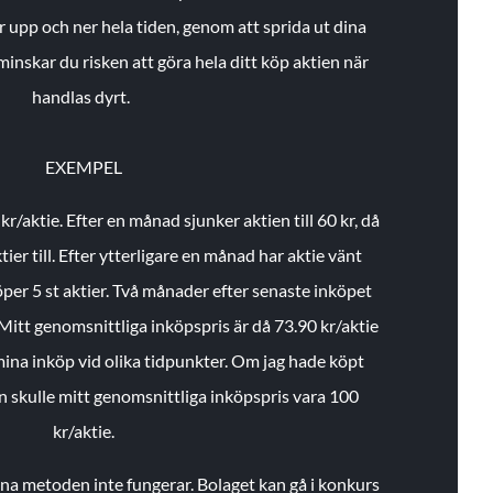
r upp och ner hela tiden, genom att sprida ut dina
minskar du risken att göra hela ditt köp aktien när
handlas dyrt.
EXEMPEL
 kr/aktie.
Efter en månad sjunker aktien till 60 kr, då
ier till.
Efter ytterligare en månad har aktie vänt
öper 5 st aktier.
Två månader efter senaste inköpet
Mitt genomsnittliga inköpspris är då 73.90 kr/aktie
 mina inköp vid olika tidpunkter. Om jag hade köpt
an skulle mitt genomsnittliga inköpspris vara 100
kr/aktie.
enna metoden inte fungerar. Bolaget kan gå i konkurs