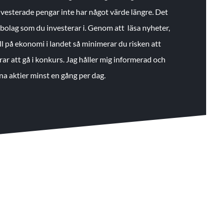
 investerade pengar inte har något värde längre. Det
de bolag som du investerar i. Genom att läsa nyheter,
ll på ekonomi i landet så minimerar du risken att
rar att gå i konkurs. Jag håller mig informerad och
na aktier minst en gång per dag.