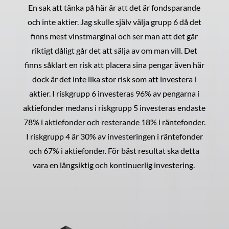
En sak att tänka på här är att det är fondsparande
och inte aktier. Jag skulle själv välja grupp 6 då det
finns mest vinstmarginal och ser man att det går
riktigt dåligt går det att sälja av om man vill. Det
finns såklart en risk att placera sina pengar även här
dock är det inte lika stor risk som att investera i
aktier. I riskgrupp 6 investeras 96% av pengarna i
aktiefonder medans i riskgrupp 5 investeras endaste
78% i aktiefonder och resterande 18% i räntefonder.
I riskgrupp 4 är 30% av investeringen i räntefonder
och 67% i aktiefonder. För bäst resultat ska detta
vara en långsiktig och kontinuerlig investering.