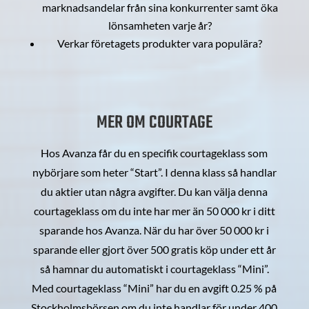
marknadsandelar från sina konkurrenter samt öka
lönsamheten varje år?
Verkar företagets produkter vara populära?
MER OM COURTAGE
Hos Avanza får du en specifik courtageklass som
nybörjare som heter “Start”. I denna klass så handlar
du aktier utan några avgifter. Du kan välja denna
courtageklass om du inte har mer än 50 000 kr i ditt
sparande hos Avanza. När du har över 50 000 kr i
sparande eller gjort över 500 gratis köp under ett år
så hamnar du automatiskt i courtageklass “Mini”.
Med courtageklass “Mini” har du en avgift 0.25 % på
Stockholmsbörsen om du inte handlar för under 400