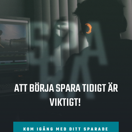
SPA
RA
ATT BÖRJA SPARA TIDIGT ÄR
VIKTIGT!
KOM IGÅNG MED DITT SPARADE