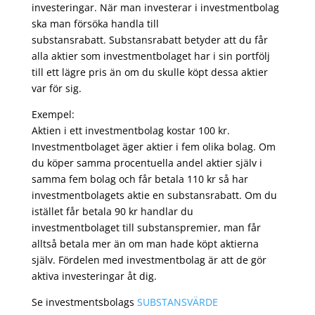
investeringar. När man investerar i investmentbolag
ska man försöka handla till
substansrabatt. Substansrabatt betyder att du får
alla aktier som investmentbolaget har i sin portfölj
till ett lägre pris än om du skulle köpt dessa aktier
var för sig.
Exempel:
Aktien i ett investmentbolag kostar 100 kr.
Investmentbolaget äger aktier i fem olika bolag. Om
du köper samma procentuella andel aktier själv i
samma fem bolag och får betala 110 kr så har
investmentbolagets aktie en substansrabatt. Om du
istället får betala 90 kr handlar du
investmentbolaget till substanspremier, man får
alltså betala mer än om man hade köpt aktierna
själv. Fördelen med investmentbolag är att de gör
aktiva investeringar åt dig.
Se investmentsbolags
SUBSTANSVÄRDE