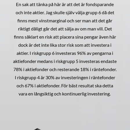
En sak att tänka på här är att det är fondsparande
och inte aktier. Jag skulle själv välja grupp 6 då det
finns mest vinstmarginal och ser man att det går
riktigt dåligt går det att sälja av om man vill. Det
finns såklart en risk att placera sina pengar även här
dock är det inte lika stor risk som att investera i
aktier. I riskgrupp 6 investeras 96% av pengarna i
aktiefonder medans i riskgrupp 5 investeras endaste
78% i aktiefonder och resterande 18% i räntefonder.
I riskgrupp 4 är 30% av investeringen i räntefonder
och 67% i aktiefonder. För bäst resultat ska detta
vara en långsiktig och kontinuerlig investering.