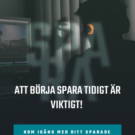
SPA
RA
ATT BÖRJA SPARA TIDIGT ÄR
VIKTIGT!
KOM IGÅNG MED DITT SPARADE