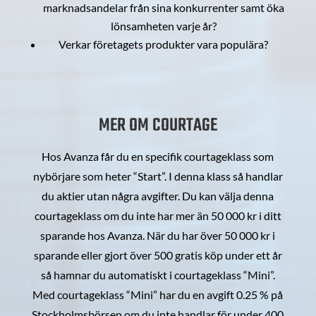
marknadsandelar från sina konkurrenter samt öka
lönsamheten varje år?
Verkar företagets produkter vara populära?
MER OM COURTAGE
Hos Avanza får du en specifik courtageklass som
nybörjare som heter “Start”. I denna klass så handlar
du aktier utan några avgifter. Du kan välja denna
courtageklass om du inte har mer än 50 000 kr i ditt
sparande hos Avanza. När du har över 50 000 kr i
sparande eller gjort över 500 gratis köp under ett år
så hamnar du automatiskt i courtageklass “Mini”.
Med courtageklass “Mini” har du en avgift 0.25 % på
Stockholmsbörsen om du inte handlar för under 400