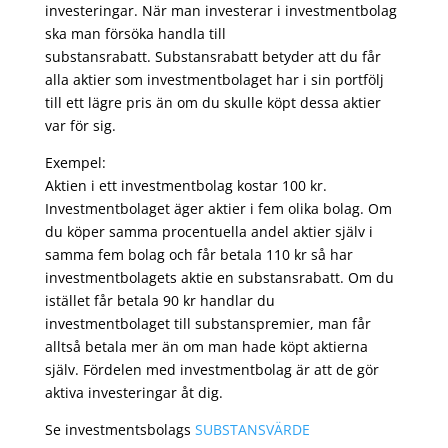
investeringar. När man investerar i investmentbolag
ska man försöka handla till
substansrabatt. Substansrabatt betyder att du får
alla aktier som investmentbolaget har i sin portfölj
till ett lägre pris än om du skulle köpt dessa aktier
var för sig.
Exempel:
Aktien i ett investmentbolag kostar 100 kr.
Investmentbolaget äger aktier i fem olika bolag. Om
du köper samma procentuella andel aktier själv i
samma fem bolag och får betala 110 kr så har
investmentbolagets aktie en substansrabatt. Om du
istället får betala 90 kr handlar du
investmentbolaget till substanspremier, man får
alltså betala mer än om man hade köpt aktierna
själv. Fördelen med investmentbolag är att de gör
aktiva investeringar åt dig.
Se investmentsbolags
SUBSTANSVÄRDE