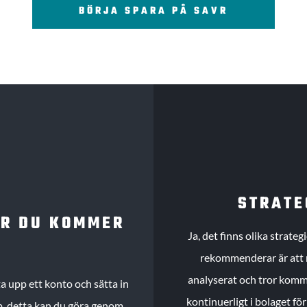
BÖRJA SPARA PÅ SAVR
STRATE
UR DU KOMMER
Ja, det finns olika strate
rekommenderar är att m
analyserat och tror komme
 upp ett konto och sätta in
kontinuerligt i bolaget fö
köp, detta kan du göra genom