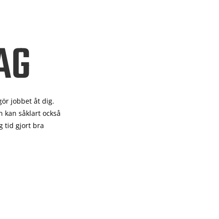
AG
gör
jobbet åt dig.
 kan såklart också
 tid gjort bra