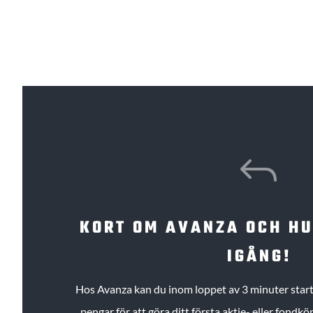
J
KORT OM AVANZA OCH H
IGÅNG!
Hos Avanza kan du inom loppet av 3 minuter starta
pengar för att göra ditt första aktie- eller fond