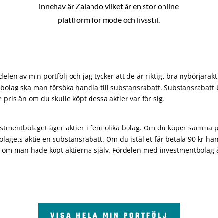
innehav är Zalando vilket är en stor online
plattform för mode och livsstil.
len av min portfölj och jag tycker att de är riktigt bra nybörjarakt
bolag ska man försöka handla till substansrabatt. Substansrabatt b
re pris än om du skulle köpt dessa aktier var för sig.
vestmentbolaget äger aktier i fem olika bolag. Om du köper samma 
olagets aktie en substansrabatt. Om du istället får betala 90 kr han
 om man hade köpt aktierna själv. Fördelen med investmentbolag är 
VISA HELA MIN PORTFÖLJ