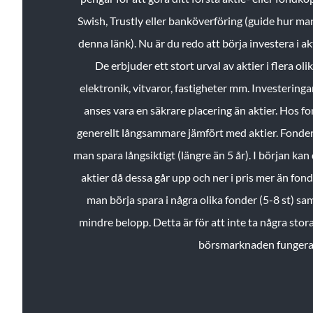
Swish, Trustly eller banköverföring (guide hur ma
denna länk). Nu är du redo att börja investera i a
De erbjuder ett stort urval av aktier i flera ol
elektronik, vitvaror, fastigheter mm. Investeringar
anses vara en säkrare placering än aktier. Hos f
generellt långsammare jämfört med aktier. Fonder 
man spara långsiktigt (längre än 5 år). I början kan d
aktier då dessa går upp och ner i pris mer än fo
man börja spara i några olika fonder (5-8 st) sam
mindre belopp. Detta är för att inte ta några stora
börsmarknaden fungera