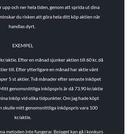
r upp och ner hela tiden, genom att sprida ut dina
minskar du risken att göra hela ditt köp aktien när
handlas dyrt.
EXEMPEL
 kr/aktie.
Efter en månad sjunker aktien till 60 kr, då
ier till.
Efter ytterligare en månad har aktie vänt
öper 5 st aktier.
Två månader efter senaste inköpet
Mitt genomsnittliga inköpspris är då 73.90 kr/aktie
 mina inköp vid olika tidpunkter. Om jag hade köpt
an skulle mitt genomsnittliga inköpspris vara 100
kr/aktie.
enna metoden inte fungerar. Bolaget kan gå i konkurs