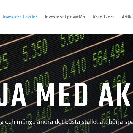
Investera i aktier
Investera i privatlån
Kreditkort
Artik
JA MED AK
g och många andra det bästa stället att börja sp