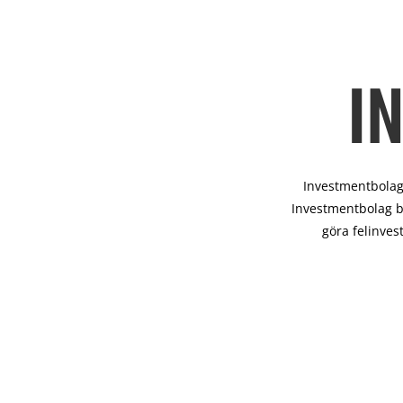
I
Investmentbolag 
Investmentbolag b
göra felinves