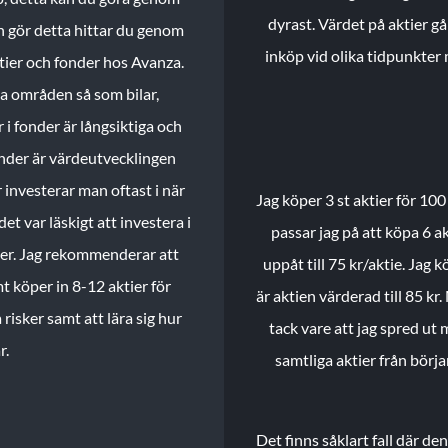
dyrast. Värdet på aktier gå
n gör detta hittar du genom
inköp vid olika tidpunkter 
ktier och fonder hos Avanza.
ika områden så som bilar,
 i fonder är långsiktiga och
onder är värdeutvecklingen
investerar man oftast i när
Jag köper 3 st aktier för 100
et var läskigt att investera i
passar jag på att köpa 6 akt
nder. Jag rekommenderar att
uppåt till 75 kr/aktie. Jag k
t köper in 8-12 aktier för
är aktien värderad till 85 kr.
 risker samt att lära sig hur
tack vare att jag spred ut
r.
samtliga aktier från börj
Det finns såklart fall där d