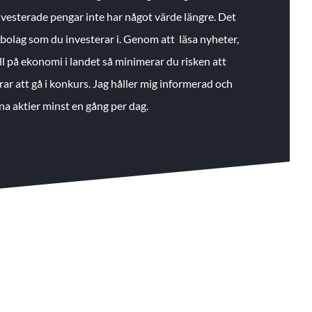
 investerade pengar inte har något värde längre. Det
de bolag som du investerar i. Genom att läsa nyheter,
ll på ekonomi i landet så minimerar du risken att
rar att gå i konkurs. Jag håller mig informerad och
na aktier minst en gång per dag.