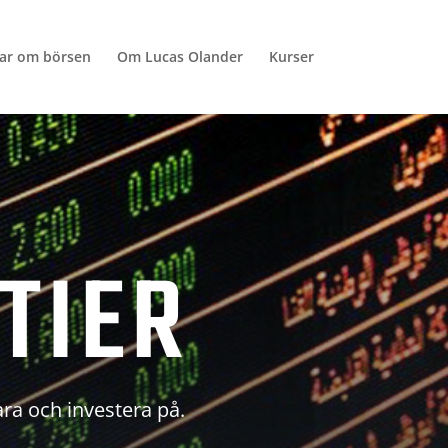
lar om börsen
Om Lucas Olander
Kurser
TIER
ara och investera på.