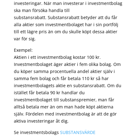
investeringar. När man investerar i investmentbolag
ska man försöka handla till
substansrabatt. Substansrabatt betyder att du får
alla aktier som investmentbolaget har i sin portfölj
till ett lägre pris än om du skulle köpt dessa aktier
var för sig.
Exempel:
Aktien i ett investmentbolag kostar 100 kr.
Investmentbolaget äger aktier i fem olika bolag. Om
du köper samma procentuella andel aktier själv i
samma fem bolag och får betala 110 kr så har
investmentbolagets aktie en substansrabatt. Om du
istället får betala 90 kr handlar du
investmentbolaget till substanspremier, man får
alltså betala mer än om man hade köpt aktierna
själv. Fördelen med investmentbolag är att de gör
aktiva investeringar åt dig.
Se investmentsbolags
SUBSTANSVÄRDE