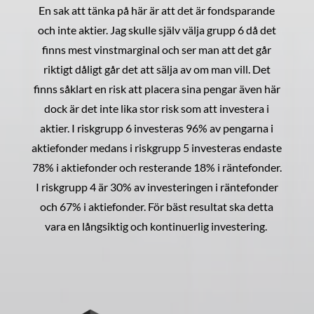
En sak att tänka på här är att det är fondsparande
och inte aktier. Jag skulle själv välja grupp 6 då det
finns mest vinstmarginal och ser man att det går
riktigt dåligt går det att sälja av om man vill. Det
finns såklart en risk att placera sina pengar även här
dock är det inte lika stor risk som att investera i
aktier. I riskgrupp 6 investeras 96% av pengarna i
aktiefonder medans i riskgrupp 5 investeras endaste
78% i aktiefonder och resterande 18% i räntefonder.
I riskgrupp 4 är 30% av investeringen i räntefonder
och 67% i aktiefonder. För bäst resultat ska detta
vara en långsiktig och kontinuerlig investering.