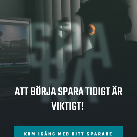
SPA
RA
ATT BÖRJA SPARA TIDIGT ÄR
VIKTIGT!
KOM IGÅNG MED DITT SPARADE