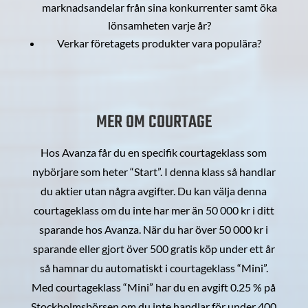
marknadsandelar från sina konkurrenter samt öka
lönsamheten varje år?
Verkar företagets produkter vara populära?
MER OM COURTAGE
Hos Avanza får du en specifik courtageklass som
nybörjare som heter “Start”. I denna klass så handlar
du aktier utan några avgifter. Du kan välja denna
courtageklass om du inte har mer än 50 000 kr i ditt
sparande hos Avanza. När du har över 50 000 kr i
sparande eller gjort över 500 gratis köp under ett år
så hamnar du automatiskt i courtageklass “Mini”.
Med courtageklass “Mini” har du en avgift 0.25 % på
Stockholmsbörsen om du inte handlar för under 400