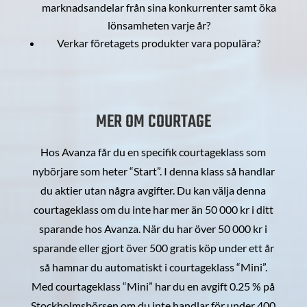
marknadsandelar från sina konkurrenter samt öka
lönsamheten varje år?
Verkar företagets produkter vara populära?
MER OM COURTAGE
Hos Avanza får du en specifik courtageklass som
nybörjare som heter “Start”. I denna klass så handlar
du aktier utan några avgifter. Du kan välja denna
courtageklass om du inte har mer än 50 000 kr i ditt
sparande hos Avanza. När du har över 50 000 kr i
sparande eller gjort över 500 gratis köp under ett år
så hamnar du automatiskt i courtageklass “Mini”.
Med courtageklass “Mini” har du en avgift 0.25 % på
Stockholmsbörsen om du inte handlar för under 400