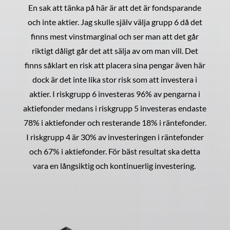
En sak att tänka på här är att det är fondsparande
och inte aktier. Jag skulle själv välja grupp 6 då det
finns mest vinstmarginal och ser man att det går
riktigt dåligt går det att sälja av om man vill. Det
finns såklart en risk att placera sina pengar även här
dock är det inte lika stor risk som att investera i
aktier. I riskgrupp 6 investeras 96% av pengarna i
aktiefonder medans i riskgrupp 5 investeras endaste
78% i aktiefonder och resterande 18% i räntefonder.
I riskgrupp 4 är 30% av investeringen i räntefonder
och 67% i aktiefonder. För bäst resultat ska detta
vara en långsiktig och kontinuerlig investering.