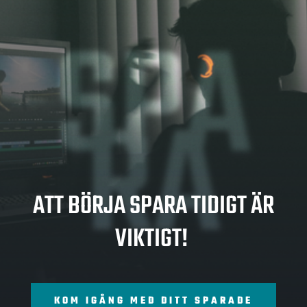
SPA
RA
ATT BÖRJA SPARA TIDIGT ÄR
VIKTIGT!
KOM IGÅNG MED DITT SPARADE