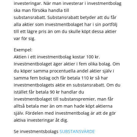
investeringar. När man investerar i investmentbolag
ska man försöka handla till
substansrabatt. Substansrabatt betyder att du får
alla aktier som investmentbolaget har i sin portfölj
till ett lägre pris än om du skulle köpt dessa aktier
var för sig.
Exempel:
Aktien i ett investmentbolag kostar 100 kr.
Investmentbolaget äger aktier i fem olika bolag. Om
du köper samma procentuella andel aktier själv i
samma fem bolag och får betala 110 kr så har
investmentbolagets aktie en substansrabatt. Om du
istället får betala 90 kr handlar du
investmentbolaget till substanspremier, man får
alltså betala mer än om man hade köpt aktierna
själv. Fördelen med investmentbolag är att de gör
aktiva investeringar åt dig.
Se investmentsbolags
SUBSTANSVÄRDE