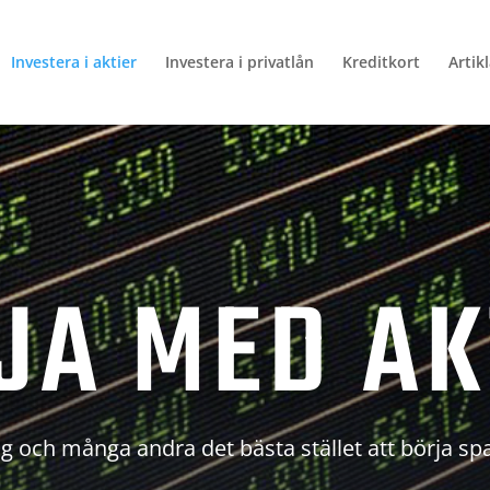
Investera i aktier
Investera i privatlån
Kreditkort
Artik
JA MED AK
g och många andra det bästa stället att börja sp