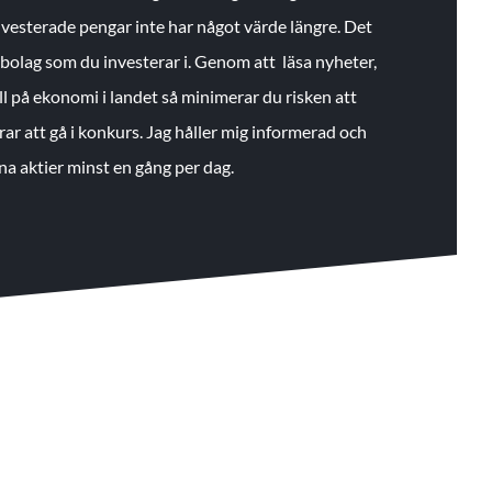
 investerade pengar inte har något värde längre. Det
de bolag som du investerar i. Genom att läsa nyheter,
ll på ekonomi i landet så minimerar du risken att
rar att gå i konkurs. Jag håller mig informerad och
na aktier minst en gång per dag.