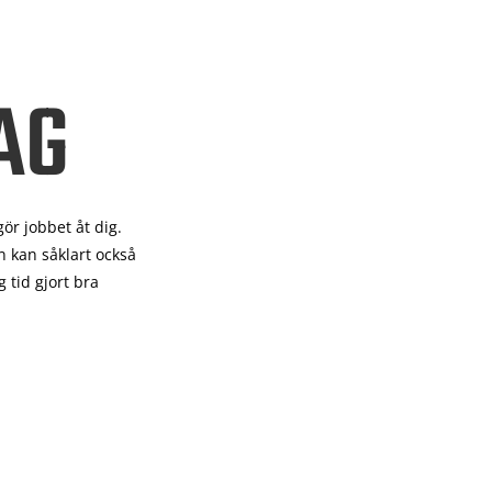
AG
gör
jobbet åt dig.
 kan såklart också
 tid gjort bra