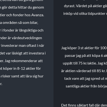
dyrast. Värdet på aktier gå
n gör detta hittar du genom
inköp vid olika tidpunkter 
ktier och fonder hos Avanza.
ika områden så som bilar,
 i fonder är långsiktiga och
onder är värdeutvecklingen
investerar man oftast i när
Jag köper 3 st aktier för 100
et var läskigt att investera i
passar jag på att köpa 6 akt
nder. Jag rekommenderar att
uppåt till 75 kr/aktie. Jag k
t köper in 8-12 aktier för
är aktien värderad till 85 kr.
 risker samt att lära sig hur
tack vare att jag spred ut
r.
samtliga aktier från börj
Det finns såklart fall där d