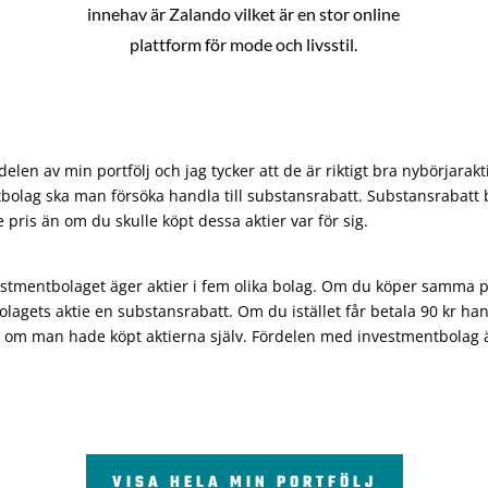
innehav är Zalando vilket är en stor online
plattform för mode och livsstil.
len av min portfölj och jag tycker att de är riktigt bra nybörjarakt
bolag ska man försöka handla till substansrabatt. Substansrabatt b
re pris än om du skulle köpt dessa aktier var för sig.
vestmentbolaget äger aktier i fem olika bolag. Om du köper samma 
olagets aktie en substansrabatt. Om du istället får betala 90 kr han
 om man hade köpt aktierna själv. Fördelen med investmentbolag är 
VISA HELA MIN PORTFÖLJ