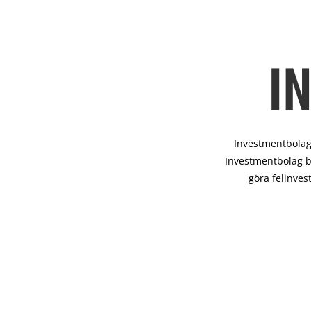
I
Investmentbolag 
Investmentbolag b
göra felinves