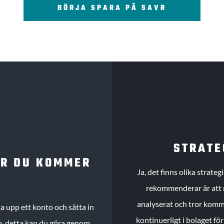
BÖRJA SPARA PÅ SAVR
STRATE
UR DU KOMMER
Ja, det finns olika strate
rekommenderar är att m
analyserat och tror komme
 upp ett konto och sätta in
kontinuerligt i bolaget fö
köp, detta kan du göra genom