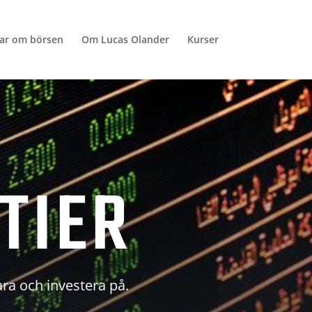
lar om börsen
Om Lucas Olander
Kurser
TIER
ara och investera på.