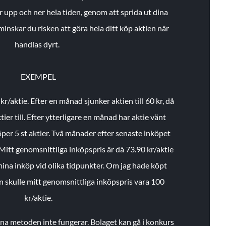
r upp och ner hela tiden, genom att sprida ut dina
minskar du risken att göra hela ditt köp aktien när
handlas dyrt.
EXEMPEL
 kr/aktie.
Efter en månad sjunker aktien till 60 kr, då
ier till.
Efter ytterligare en månad har aktie vänt
öper 5 st aktier.
Två månader efter senaste inköpet
Mitt genomsnittliga inköpspris är då 73.90 kr/aktie
 mina inköp vid olika tidpunkter. Om jag hade köpt
an skulle mitt genomsnittliga inköpspris vara 100
kr/aktie.
enna metoden inte fungerar. Bolaget kan gå i konkurs