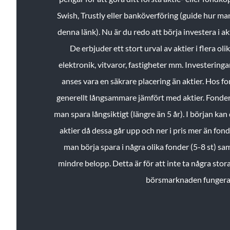
Swish, Trustly eller banköverföring (guide hur ma
denna länk). Nu är du redo att börja investera i a
De erbjuder ett stort urval av aktier i flera ol
elektronik, vitvaror, fastigheter mm. Investeringar
anses vara en säkrare placering än aktier. Hos f
generellt långsammare jämfört med aktier. Fonder 
man spara långsiktigt (längre än 5 år). I början kan d
aktier då dessa går upp och ner i pris mer än fo
man börja spara i några olika fonder (5-8 st) sam
mindre belopp. Detta är för att inte ta några stora
börsmarknaden fungera