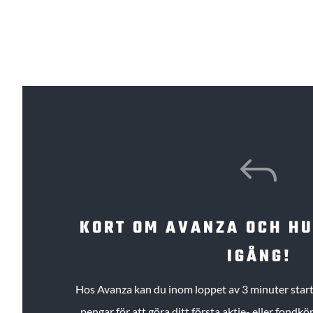
J
KORT OM AVANZA OCH H
IGÅNG!
Hos Avanza kan du inom loppet av 3 minuter starta
pengar för att göra ditt första aktie- eller fond