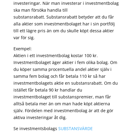
investeringar. När man investerar i investmentbolag
ska man försöka handla till
substansrabatt. Substansrabatt betyder att du får
alla aktier som investmentbolaget har i sin portfölj
till ett lägre pris än om du skulle köpt dessa aktier
var för sig.
Exempel:
Aktien i ett investmentbolag kostar 100 kr.
Investmentbolaget äger aktier i fem olika bolag. Om
du köper samma procentuella andel aktier själv i
samma fem bolag och får betala 110 kr så har
investmentbolagets aktie en substansrabatt. Om du
istället får betala 90 kr handlar du
investmentbolaget till substanspremier, man får
alltså betala mer än om man hade köpt aktierna
själv. Fördelen med investmentbolag är att de gör
aktiva investeringar åt dig.
Se investmentsbolags
SUBSTANSVÄRDE