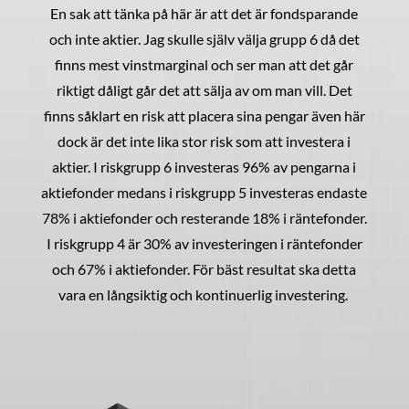
En sak att tänka på här är att det är fondsparande
och inte aktier. Jag skulle själv välja grupp 6 då det
finns mest vinstmarginal och ser man att det går
riktigt dåligt går det att sälja av om man vill. Det
finns såklart en risk att placera sina pengar även här
dock är det inte lika stor risk som att investera i
aktier. I riskgrupp 6 investeras 96% av pengarna i
aktiefonder medans i riskgrupp 5 investeras endaste
78% i aktiefonder och resterande 18% i räntefonder.
I riskgrupp 4 är 30% av investeringen i räntefonder
och 67% i aktiefonder. För bäst resultat ska detta
vara en långsiktig och kontinuerlig investering.