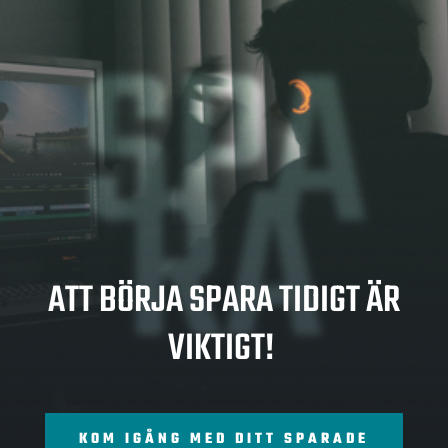
SPA
RA
ATT BÖRJA SPARA TIDIGT ÄR
VIKTIGT!
KOM IGÅNG MED DITT SPARADE