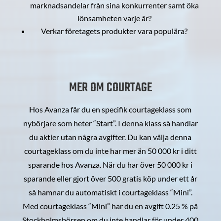
marknadsandelar från sina konkurrenter samt öka
lönsamheten varje år?
Verkar företagets produkter vara populära?
MER OM COURTAGE
Hos Avanza får du en specifik courtageklass som
nybörjare som heter “Start”. I denna klass så handlar
du aktier utan några avgifter. Du kan välja denna
courtageklass om du inte har mer än 50 000 kr i ditt
sparande hos Avanza. När du har över 50 000 kr i
sparande eller gjort över 500 gratis köp under ett år
så hamnar du automatiskt i courtageklass “Mini”.
Med courtageklass “Mini” har du en avgift 0.25 % på
Stockholmsbörsen om du inte handlar för under 400