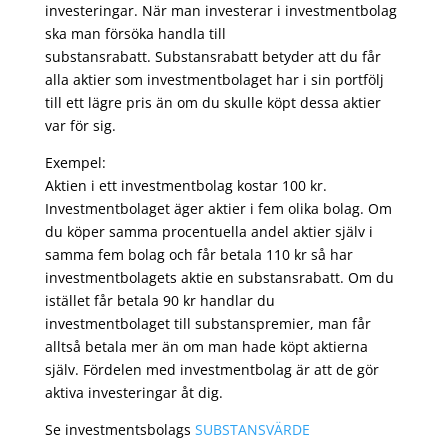
investeringar. När man investerar i investmentbolag
ska man försöka handla till
substansrabatt. Substansrabatt betyder att du får
alla aktier som investmentbolaget har i sin portfölj
till ett lägre pris än om du skulle köpt dessa aktier
var för sig.
Exempel:
Aktien i ett investmentbolag kostar 100 kr.
Investmentbolaget äger aktier i fem olika bolag. Om
du köper samma procentuella andel aktier själv i
samma fem bolag och får betala 110 kr så har
investmentbolagets aktie en substansrabatt. Om du
istället får betala 90 kr handlar du
investmentbolaget till substanspremier, man får
alltså betala mer än om man hade köpt aktierna
själv. Fördelen med investmentbolag är att de gör
aktiva investeringar åt dig.
Se investmentsbolags
SUBSTANSVÄRDE