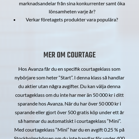
marknadsandelar från sina konkurrenter samt öka
lönsamheten varje år?
Verkar företagets produkter vara populära?
MER OM COURTAGE
Hos Avanza får du en specifik courtageklass som
nybörjare som heter “Start”. I denna klass så handlar
du aktier utan några avgifter. Du kan välja denna
courtageklass om du inte har mer än 50 000 kr i ditt
sparande hos Avanza. När du har över 50 000 kr i
sparande eller gjort över 500 gratis köp under ett år
så hamnar du automatiskt i courtageklass “Mini”.
Med courtageklass “Mini” har du en avgift 0.25 % på
Stockholmsbörsen om du inte handlar för under 400