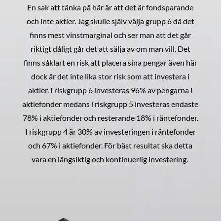
En sak att tänka på här är att det är fondsparande
och inte aktier. Jag skulle själv välja grupp 6 då det
finns mest vinstmarginal och ser man att det går
riktigt dåligt går det att sälja av om man vill. Det
finns såklart en risk att placera sina pengar även här
dock är det inte lika stor risk som att investera i
aktier. I riskgrupp 6 investeras 96% av pengarna i
aktiefonder medans i riskgrupp 5 investeras endaste
78% i aktiefonder och resterande 18% i räntefonder.
I riskgrupp 4 är 30% av investeringen i räntefonder
och 67% i aktiefonder. För bäst resultat ska detta
vara en långsiktig och kontinuerlig investering.