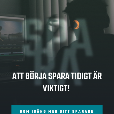
SPA
RA
ATT BÖRJA SPARA TIDIGT ÄR
VIKTIGT!
KOM IGÅNG MED DITT SPARADE