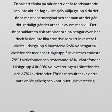
En sak att tänka på här är att det är fondsparande
och inte aktier. Jag skulle själv välja grupp 6 då det
finns mest vinstmarginal och ser man att det går
riktigt dåligt går det att sälja av om man vill. Det
finns såklart en risk att placera sina pengar även här
dock är det inte lika stor risk som att investera i
aktier. I riskgrupp 6 investeras 96% av pengarna i
aktiefonder medans i riskgrupp 5 investeras endaste
78% i aktiefonder och resterande 18% i räntefonder.
I riskgrupp 4 är 30% av investeringen i räntefonder
och 67% i aktiefonder. För bäst resultat ska detta
vara en långsiktig och kontinuerlig investering.