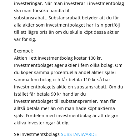
investeringar. När man investerar i investmentbolag
ska man försöka handla till
substansrabatt. Substansrabatt betyder att du får
alla aktier som investmentbolaget har i sin portfölj
till ett lägre pris än om du skulle köpt dessa aktier
var för sig.
Exempel:
Aktien i ett investmentbolag kostar 100 kr.
Investmentbolaget äger aktier i fem olika bolag. Om
du köper samma procentuella andel aktier själv i
samma fem bolag och får betala 110 kr så har
investmentbolagets aktie en substansrabatt. Om du
istället får betala 90 kr handlar du
investmentbolaget till substanspremier, man får
alltså betala mer än om man hade köpt aktierna
själv. Fördelen med investmentbolag är att de gör
aktiva investeringar åt dig.
Se investmentsbolags
SUBSTANSVÄRDE