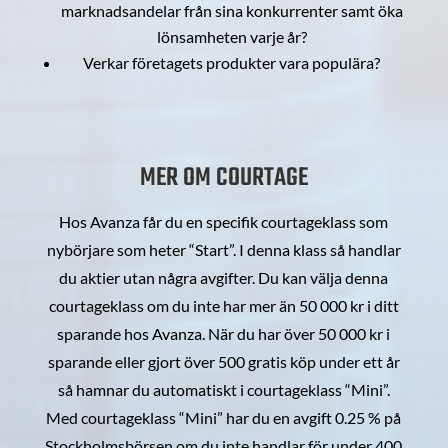
marknadsandelar från sina konkurrenter samt öka
lönsamheten varje år?
Verkar företagets produkter vara populära?
MER OM COURTAGE
Hos Avanza får du en specifik courtageklass som
nybörjare som heter “Start”. I denna klass så handlar
du aktier utan några avgifter. Du kan välja denna
courtageklass om du inte har mer än 50 000 kr i ditt
sparande hos Avanza. När du har över 50 000 kr i
sparande eller gjort över 500 gratis köp under ett år
så hamnar du automatiskt i courtageklass “Mini”.
Med courtageklass “Mini” har du en avgift 0.25 % på
Stockholmsbörsen om du inte handlar för under 400