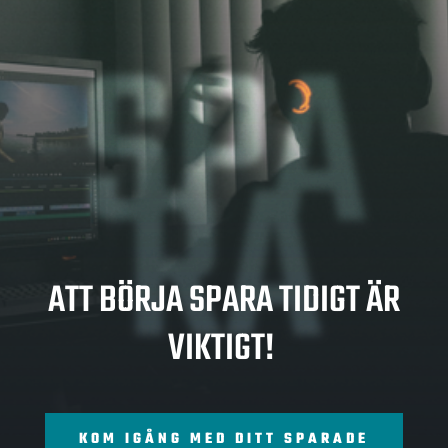
SPA
RA
ATT BÖRJA SPARA TIDIGT ÄR
VIKTIGT!
KOM IGÅNG MED DITT SPARADE