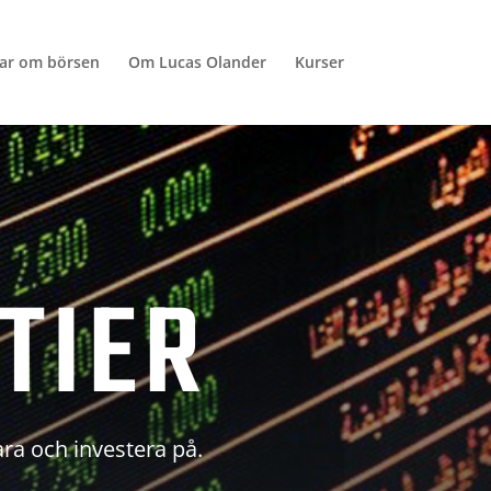
lar om börsen
Om Lucas Olander
Kurser
TIER
ara och investera på.