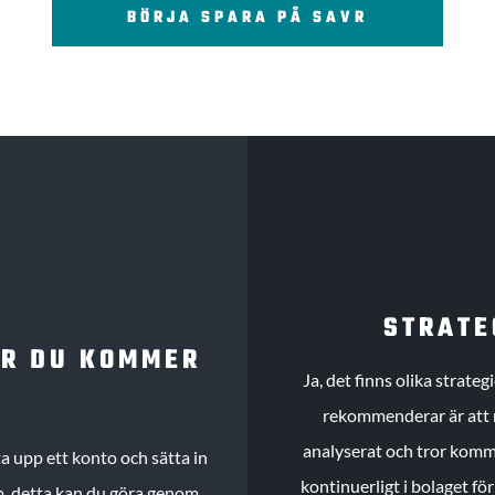
BÖRJA SPARA PÅ SAVR
STRATE
UR DU KOMMER
Ja, det finns olika strate
rekommenderar är att m
analyserat och tror komme
 upp ett konto och sätta in
kontinuerligt i bolaget fö
köp, detta kan du göra genom