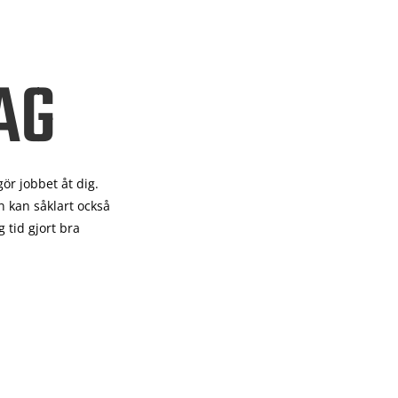
AG
gör
jobbet åt dig.
 kan såklart också
 tid gjort bra