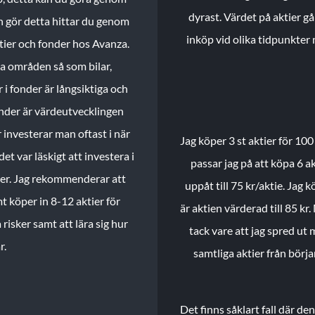
dyrast. Värdet på aktier gå
n gör detta hittar du genom
inköp vid olika tidpunkter 
ktier och fonder hos Avanza.
ika områden så som bilar,
 i fonder är långsiktiga och
onder är värdeutvecklingen
investerar man oftast i när
Jag köper 3 st aktier för 100
et var läskigt att investera i
passar jag på att köpa 6 akt
nder. Jag rekommenderar att
uppåt till 75 kr/aktie. Jag k
t köper in 8-12 aktier för
är aktien värderad till 85 kr.
 risker samt att lära sig hur
tack vare att jag spred ut
r.
samtliga aktier från börj
Det finns såklart fall där d