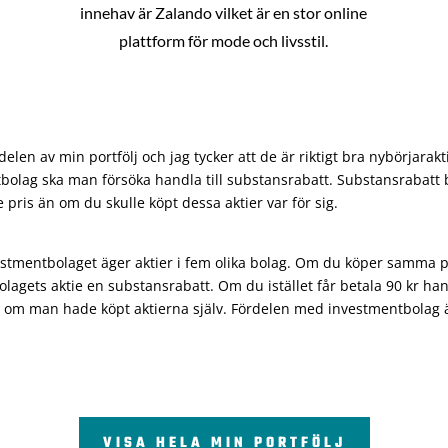
innehav är Zalando vilket är en stor online
plattform för mode och livsstil.
len av min portfölj och jag tycker att de är riktigt bra nybörjarakt
bolag ska man försöka handla till substansrabatt. Substansrabatt b
re pris än om du skulle köpt dessa aktier var för sig.
vestmentbolaget äger aktier i fem olika bolag. Om du köper samma 
olagets aktie en substansrabatt. Om du istället får betala 90 kr han
 om man hade köpt aktierna själv. Fördelen med investmentbolag är 
VISA HELA MIN PORTFÖLJ