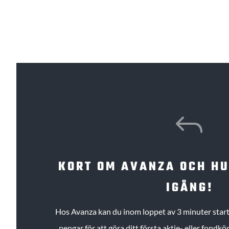
J
KORT OM AVANZA OCH H
IGÅNG!
Hos Avanza kan du inom loppet av 3 minuter starta
pengar för att göra ditt första aktie- eller fond