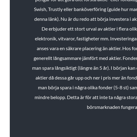
Swish, Trustly eller banköverföring (guide hur ma
denna länk). Nu är du redo att börja investera i a
De erbjuder ett stort urval av aktier i flera ol
elektronik, vitvaror, fastigheter mm. Investeringar
anses vara en säkrare placering än aktier. Hos f
generellt långsammare jämfört med aktier. Fonder 
man spara långsiktigt (längre än 5 år). I början kan d
aktier då dessa går upp och ner i pris mer än fo
man börja spara i några olika fonder (5-8 st) sam
mindre belopp. Detta är för att inte ta några stora
börsmarknaden fungera