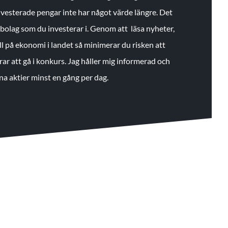
 investerade pengar inte har något värde längre. Det
de bolag som du investerar i. Genom att läsa nyheter,
ll på ekonomi i landet så minimerar du risken att
rar att gå i konkurs. Jag håller mig informerad och
na aktier minst en gång per dag.