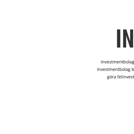
I
Investmentbolag 
Investmentbolag b
göra felinves