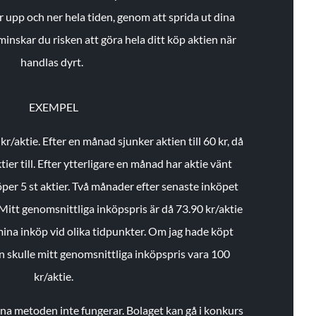
r upp och ner hela tiden, genom att sprida ut dina
minskar du risken att göra hela ditt köp aktien när
handlas dyrt.
EXEMPEL
 kr/aktie.
Efter en månad sjunker aktien till 60 kr, då
ier till.
Efter ytterligare en månad har aktie vänt
öper 5 st aktier.
Två månader efter senaste inköpet
Mitt genomsnittliga inköpspris är då 73.90 kr/aktie
 mina inköp vid olika tidpunkter. Om jag hade köpt
an skulle mitt genomsnittliga inköpspris vara 100
kr/aktie.
enna metoden inte fungerar. Bolaget kan gå i konkurs