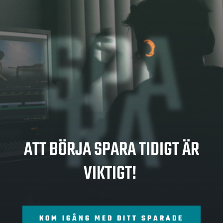
SPA
RA
ATT BÖRJA SPARA TIDIGT ÄR
VIKTIGT!
KOM IGÅNG MED DITT SPARADE