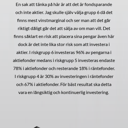
En sak att tänka på här är att det är fondsparande
och inte aktier. Jag skulle själv välja grupp 6 då det
finns mest vinstmarginal och ser man att det går
riktigt dåligt går det att sälja av om man vill. Det
finns såklart en risk att placera sina pengar även här
dock är det inte lika stor risk som att investera i
aktier. I riskgrupp 6 investeras 96% av pengarna i
aktiefonder medans i riskgrupp 5 investeras endaste
78% i aktiefonder och resterande 18% i räntefonder.
I riskgrupp 4 är 30% av investeringen i räntefonder
och 67% i aktiefonder. För bäst resultat ska detta
vara en långsiktig och kontinuerlig investering.