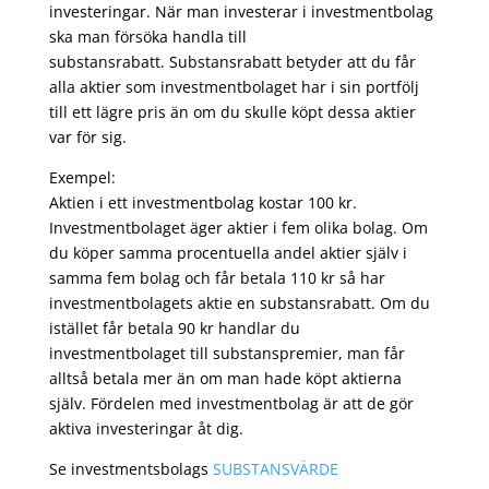
investeringar. När man investerar i investmentbolag
ska man försöka handla till
substansrabatt. Substansrabatt betyder att du får
alla aktier som investmentbolaget har i sin portfölj
till ett lägre pris än om du skulle köpt dessa aktier
var för sig.
Exempel:
Aktien i ett investmentbolag kostar 100 kr.
Investmentbolaget äger aktier i fem olika bolag. Om
du köper samma procentuella andel aktier själv i
samma fem bolag och får betala 110 kr så har
investmentbolagets aktie en substansrabatt. Om du
istället får betala 90 kr handlar du
investmentbolaget till substanspremier, man får
alltså betala mer än om man hade köpt aktierna
själv. Fördelen med investmentbolag är att de gör
aktiva investeringar åt dig.
Se investmentsbolags
SUBSTANSVÄRDE