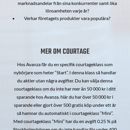
marknadsandelar från sina konkurrenter samt öka
lönsamheten varje år?
Verkar företagets produkter vara populära?
MER OM COURTAGE
Hos Avanza får du en specifik courtageklass som
nybörjare som heter “Start”. I denna klass så handlar
du aktier utan några avgifter. Du kan välja denna
courtageklass om du inte har mer än 50 000 kr i ditt
sparande hos Avanza. När du har över 50 000 kr i
sparande eller gjort över 500 gratis köp under ett år
så hamnar du automatiskt i courtageklass “Mini”.
Med courtageklass “Mini” har du en avgift 0.25 % på
Stockholmsbörsen om du inte handlar för under 400