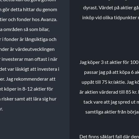
dyrast. Värdet på aktier gå
n gör detta hittar du genom
inköp vid olika tidpunkter 
ktier och fonder hos Avanza.
ika områden så som bilar,
 i fonder är långsiktiga och
onder är värdeutvecklingen
investerar man oftast i när
Jag köper 3 st aktier för 100
et var läskigt att investera i
passar jag på att köpa 6 akt
nder. Jag rekommenderar att
uppåt till 75 kr/aktie. Jag k
t köper in 8-12 aktier för
är aktien värderad till 85 kr.
 risker samt att lära sig hur
tack vare att jag spred ut
r.
samtliga aktier från börj
Det finns såklart fall där d