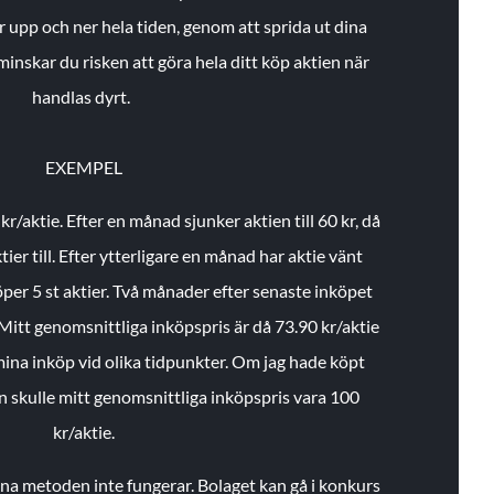
r upp och ner hela tiden, genom att sprida ut dina
minskar du risken att göra hela ditt köp aktien när
handlas dyrt.
EXEMPEL
 kr/aktie.
Efter en månad sjunker aktien till 60 kr, då
ier till.
Efter ytterligare en månad har aktie vänt
öper 5 st aktier.
Två månader efter senaste inköpet
Mitt genomsnittliga inköpspris är då 73.90 kr/aktie
 mina inköp vid olika tidpunkter. Om jag hade köpt
an skulle mitt genomsnittliga inköpspris vara 100
kr/aktie.
enna metoden inte fungerar. Bolaget kan gå i konkurs