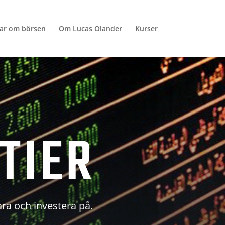
lar om börsen
Om Lucas Olander
Kurser
TIER
ara och investera på.