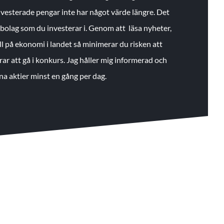
 investerade pengar inte har något värde längre. Det
de bolag som du investerar i. Genom att läsa nyheter,
ll på ekonomi i landet så minimerar du risken att
rar att gå i konkurs. Jag håller mig informerad och
na aktier minst en gång per dag.