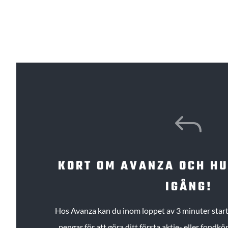
J
KORT OM AVANZA OCH H
IGÅNG!
Hos Avanza kan du inom loppet av 3 minuter starta
pengar för att göra ditt första aktie- eller fond