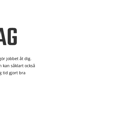
AG
gör
jobbet åt dig.
 kan såklart också
 tid gjort bra