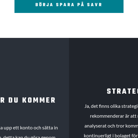
BÖRJA SPARA PÅ SAVR
STRATE
UR DU KOMMER
Ja, det finns olika strate
rekommenderar är att m
analyserat och tror komme
 upp ett konto och sätta in
kontinuerligt i bolaget fö
köp, detta kan du göra genom