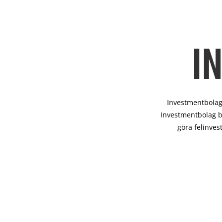
I
Investmentbolag 
Investmentbolag b
göra felinves