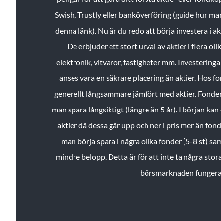
Swish, Trustly eller banköverföring (guide hur ma
denna länk). Nu är du redo att börja investera i a
De erbjuder ett stort urval av aktier i flera ol
elektronik, vitvaror, fastigheter mm. Investeringar
anses vara en säkrare placering än aktier. Hos f
generellt långsammare jämfört med aktier. Fonder 
man spara långsiktigt (längre än 5 år). I början kan d
aktier då dessa går upp och ner i pris mer än fo
man börja spara i några olika fonder (5-8 st) sam
mindre belopp. Detta är för att inte ta några stora
börsmarknaden fungera