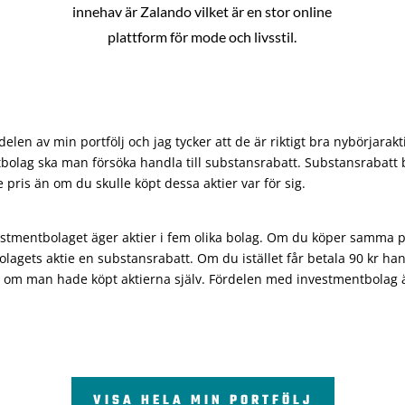
innehav är Zalando vilket är en stor online
plattform för mode och livsstil.
len av min portfölj och jag tycker att de är riktigt bra nybörjarakt
bolag ska man försöka handla till substansrabatt. Substansrabatt b
re pris än om du skulle köpt dessa aktier var för sig.
vestmentbolaget äger aktier i fem olika bolag. Om du köper samma 
olagets aktie en substansrabatt. Om du istället får betala 90 kr han
 om man hade köpt aktierna själv. Fördelen med investmentbolag är 
VISA HELA MIN PORTFÖLJ