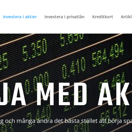
Investera i aktier
Investera i privatlån
Kreditkort
Artik
JA MED AK
g och många andra det bästa stället att börja sp