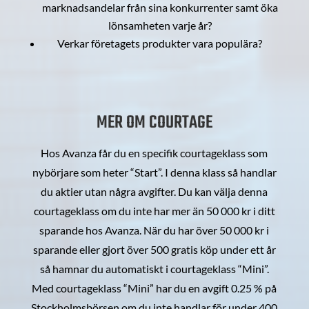
marknadsandelar från sina konkurrenter samt öka
lönsamheten varje år?
Verkar företagets produkter vara populära?
MER OM COURTAGE
Hos Avanza får du en specifik courtageklass som
nybörjare som heter “Start”. I denna klass så handlar
du aktier utan några avgifter. Du kan välja denna
courtageklass om du inte har mer än 50 000 kr i ditt
sparande hos Avanza. När du har över 50 000 kr i
sparande eller gjort över 500 gratis köp under ett år
så hamnar du automatiskt i courtageklass “Mini”.
Med courtageklass “Mini” har du en avgift 0.25 % på
Stockholmsbörsen om du inte handlar för under 400