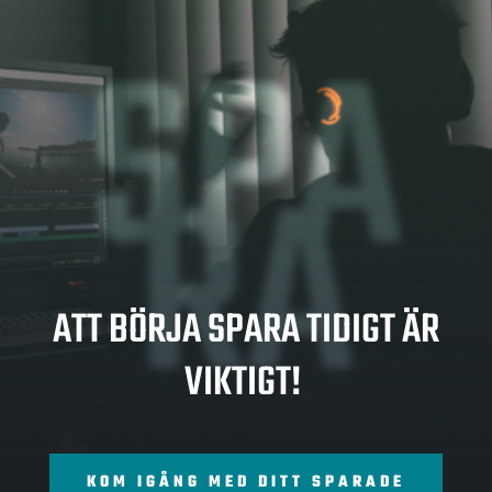
SPA
RA
ATT BÖRJA SPARA TIDIGT ÄR
VIKTIGT!
KOM IGÅNG MED DITT SPARADE