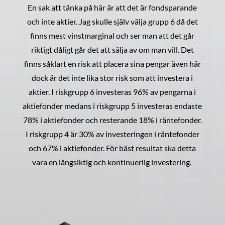
En sak att tänka på här är att det är fondsparande
och inte aktier. Jag skulle själv välja grupp 6 då det
finns mest vinstmarginal och ser man att det går
riktigt dåligt går det att sälja av om man vill. Det
finns såklart en risk att placera sina pengar även här
dock är det inte lika stor risk som att investera i
aktier. I riskgrupp 6 investeras 96% av pengarna i
aktiefonder medans i riskgrupp 5 investeras endaste
78% i aktiefonder och resterande 18% i räntefonder.
I riskgrupp 4 är 30% av investeringen i räntefonder
och 67% i aktiefonder. För bäst resultat ska detta
vara en långsiktig och kontinuerlig investering.