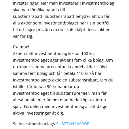
investeringar. När man investerar i investmentbolag
ska man försöka handla till
substansrabatt. Substansrabatt betyder att du får
alla aktier som investmentbolaget har i sin portfölj
till ett lägre pris än om du skulle köpt dessa aktier
var för sig.
Exempel:
Aktien i ett investmentbolag kostar 100 kr.
Investmentbolaget äger aktier i fem olika bolag. Om
du köper samma procentuella andel aktier själv i
samma fem bolag och får betala 110 kr så har
investmentbolagets aktie en substansrabatt. Om du
istället får betala 90 kr handlar du
investmentbolaget till substanspremier, man får
alltså betala mer än om man hade köpt aktierna
själv. Fördelen med investmentbolag är att de gör
aktiva investeringar åt dig.
Se investmentsbolags
SUBSTANSVÄRDE