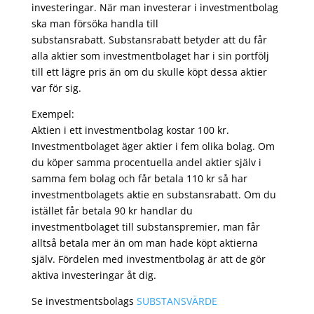
investeringar. När man investerar i investmentbolag
ska man försöka handla till
substansrabatt. Substansrabatt betyder att du får
alla aktier som investmentbolaget har i sin portfölj
till ett lägre pris än om du skulle köpt dessa aktier
var för sig.
Exempel:
Aktien i ett investmentbolag kostar 100 kr.
Investmentbolaget äger aktier i fem olika bolag. Om
du köper samma procentuella andel aktier själv i
samma fem bolag och får betala 110 kr så har
investmentbolagets aktie en substansrabatt. Om du
istället får betala 90 kr handlar du
investmentbolaget till substanspremier, man får
alltså betala mer än om man hade köpt aktierna
själv. Fördelen med investmentbolag är att de gör
aktiva investeringar åt dig.
Se investmentsbolags
SUBSTANSVÄRDE