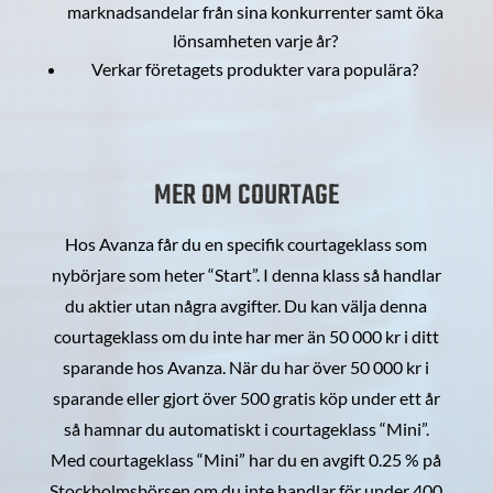
marknadsandelar från sina konkurrenter samt öka
lönsamheten varje år?
Verkar företagets produkter vara populära?
MER OM COURTAGE
Hos Avanza får du en specifik courtageklass som
nybörjare som heter “Start”. I denna klass så handlar
du aktier utan några avgifter. Du kan välja denna
courtageklass om du inte har mer än 50 000 kr i ditt
sparande hos Avanza. När du har över 50 000 kr i
sparande eller gjort över 500 gratis köp under ett år
så hamnar du automatiskt i courtageklass “Mini”.
Med courtageklass “Mini” har du en avgift 0.25 % på
Stockholmsbörsen om du inte handlar för under 400