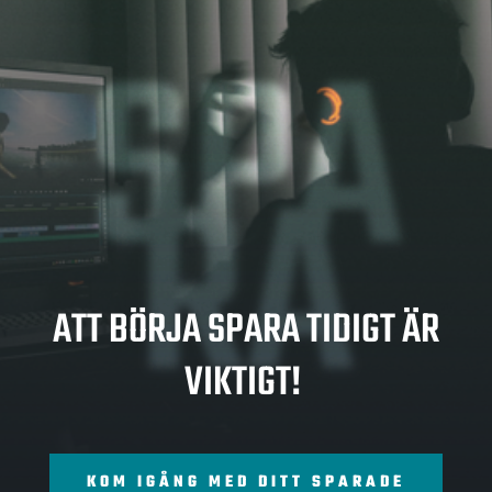
SPA
RA
ATT BÖRJA SPARA TIDIGT ÄR
VIKTIGT!
KOM IGÅNG MED DITT SPARADE