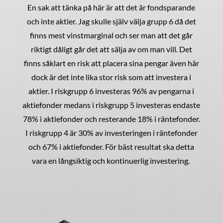
En sak att tänka på här är att det är fondsparande
och inte aktier. Jag skulle själv välja grupp 6 då det
finns mest vinstmarginal och ser man att det går
riktigt dåligt går det att sälja av om man vill. Det
finns såklart en risk att placera sina pengar även här
dock är det inte lika stor risk som att investera i
aktier. I riskgrupp 6 investeras 96% av pengarna i
aktiefonder medans i riskgrupp 5 investeras endaste
78% i aktiefonder och resterande 18% i räntefonder.
I riskgrupp 4 är 30% av investeringen i räntefonder
och 67% i aktiefonder. För bäst resultat ska detta
vara en långsiktig och kontinuerlig investering.