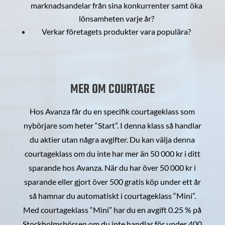
marknadsandelar från sina konkurrenter samt öka
lönsamheten varje år?
Verkar företagets produkter vara populära?
MER OM COURTAGE
Hos Avanza får du en specifik courtageklass som
nybörjare som heter “Start”. I denna klass så handlar
du aktier utan några avgifter. Du kan välja denna
courtageklass om du inte har mer än 50 000 kr i ditt
sparande hos Avanza. När du har över 50 000 kr i
sparande eller gjort över 500 gratis köp under ett år
så hamnar du automatiskt i courtageklass “Mini”.
Med courtageklass “Mini” har du en avgift 0.25 % på
Stockholmsbörsen om du inte handlar för under 400