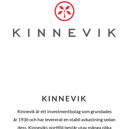
KINNEVIK
Kinnevik är ett investmentbolag som grundades
år
1936 och har levererat en stabil avkastning sedan
dess
. Kinneviks portfölj består utav många olika