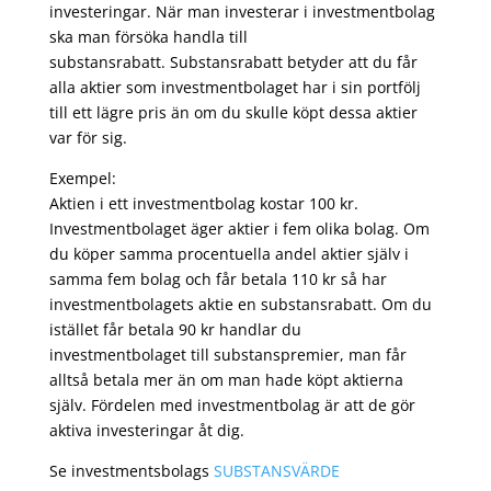
investeringar. När man investerar i investmentbolag
ska man försöka handla till
substansrabatt. Substansrabatt betyder att du får
alla aktier som investmentbolaget har i sin portfölj
till ett lägre pris än om du skulle köpt dessa aktier
var för sig.
Exempel:
Aktien i ett investmentbolag kostar 100 kr.
Investmentbolaget äger aktier i fem olika bolag. Om
du köper samma procentuella andel aktier själv i
samma fem bolag och får betala 110 kr så har
investmentbolagets aktie en substansrabatt. Om du
istället får betala 90 kr handlar du
investmentbolaget till substanspremier, man får
alltså betala mer än om man hade köpt aktierna
själv. Fördelen med investmentbolag är att de gör
aktiva investeringar åt dig.
Se investmentsbolags
SUBSTANSVÄRDE