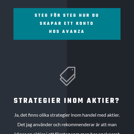
STEG FÖR STEG HUR DU
SKAPAR ETT KONTO
HOS AVANZA

STRATEGIER INOM AKTIER?
Ja, det finns olika strategier inom handel med aktier.
Det jag använder och rekommenderar är att man
köper en aktier i ett företag som man har analyserat