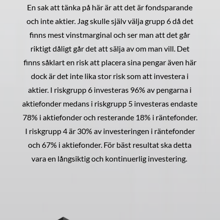
En sak att tänka på här är att det är fondsparande
och inte aktier. Jag skulle själv välja grupp 6 då det
finns mest vinstmarginal och ser man att det går
riktigt dåligt går det att sälja av om man vill. Det
finns såklart en risk att placera sina pengar även här
dock är det inte lika stor risk som att investera i
aktier. I riskgrupp 6 investeras 96% av pengarna i
aktiefonder medans i riskgrupp 5 investeras endaste
78% i aktiefonder och resterande 18% i räntefonder.
I riskgrupp 4 är 30% av investeringen i räntefonder
och 67% i aktiefonder. För bäst resultat ska detta
vara en långsiktig och kontinuerlig investering.