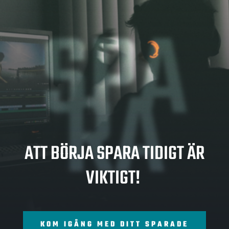
SPA
RA
ATT BÖRJA SPARA TIDIGT ÄR
VIKTIGT!
KOM IGÅNG MED DITT SPARADE