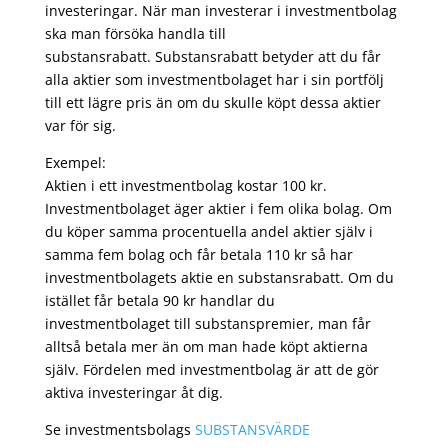
investeringar. När man investerar i investmentbolag
ska man försöka handla till
substansrabatt. Substansrabatt betyder att du får
alla aktier som investmentbolaget har i sin portfölj
till ett lägre pris än om du skulle köpt dessa aktier
var för sig.
Exempel:
Aktien i ett investmentbolag kostar 100 kr.
Investmentbolaget äger aktier i fem olika bolag. Om
du köper samma procentuella andel aktier själv i
samma fem bolag och får betala 110 kr så har
investmentbolagets aktie en substansrabatt. Om du
istället får betala 90 kr handlar du
investmentbolaget till substanspremier, man får
alltså betala mer än om man hade köpt aktierna
själv. Fördelen med investmentbolag är att de gör
aktiva investeringar åt dig.
Se investmentsbolags
SUBSTANSVÄRDE