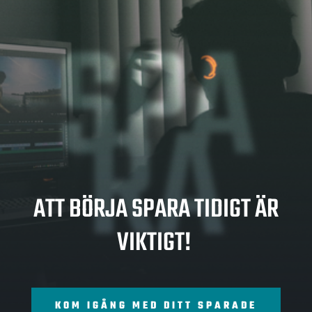
SPA
RA
ATT BÖRJA SPARA TIDIGT ÄR
VIKTIGT!
KOM IGÅNG MED DITT SPARADE