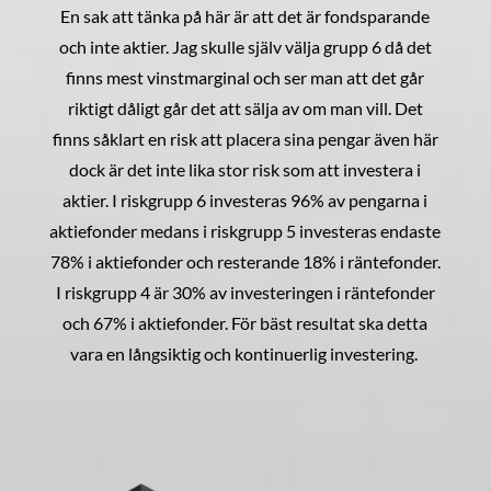
En sak att tänka på här är att det är fondsparande
och inte aktier. Jag skulle själv välja grupp 6 då det
finns mest vinstmarginal och ser man att det går
riktigt dåligt går det att sälja av om man vill. Det
finns såklart en risk att placera sina pengar även här
dock är det inte lika stor risk som att investera i
aktier. I riskgrupp 6 investeras 96% av pengarna i
aktiefonder medans i riskgrupp 5 investeras endaste
78% i aktiefonder och resterande 18% i räntefonder.
I riskgrupp 4 är 30% av investeringen i räntefonder
och 67% i aktiefonder. För bäst resultat ska detta
vara en långsiktig och kontinuerlig investering.