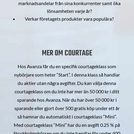
marknadsandelar från sina konkurrenter samt öka
lönsamheten varje år?
Verkar företagets produkter vara populära?
MER OM COURTAGE
Hos Avanza får du en specifik courtageklass som
nybörjare som heter “Start”. I denna klass så handlar
du aktier utan några avgifter. Du kan välja denna
courtageklass om du inte har mer än 50 000 kr i ditt
sparande hos Avanza. När du har över 50 000 kr i
sparande eller gjort över 500 gratis köp under ett år
så hamnar du automatiskt i courtageklass “Mini”.
Med courtageklass “Mini” har du en avgift 0.25 % på
Stockholmsbörsen om du inte handlar för under 400