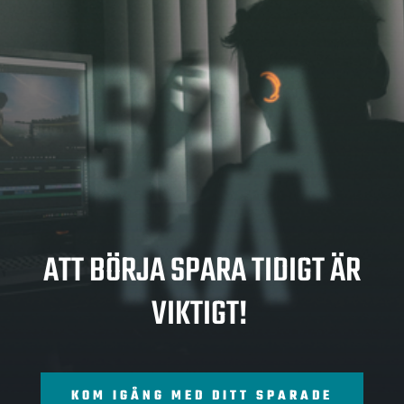
SPA
RA
ATT BÖRJA SPARA TIDIGT ÄR
VIKTIGT!
KOM IGÅNG MED DITT SPARADE