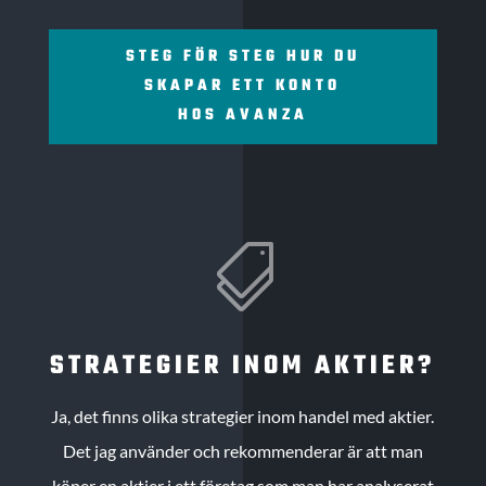
STEG FÖR STEG HUR DU
SKAPAR ETT KONTO
HOS AVANZA

STRATEGIER INOM AKTIER?
Ja, det finns olika strategier inom handel med aktier.
Det jag använder och rekommenderar är att man
köper en aktier i ett företag som man har analyserat