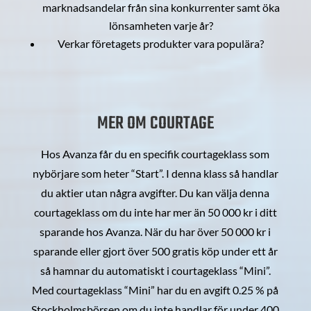
marknadsandelar från sina konkurrenter samt öka
lönsamheten varje år?
Verkar företagets produkter vara populära?
MER OM COURTAGE
Hos Avanza får du en specifik courtageklass som
nybörjare som heter “Start”. I denna klass så handlar
du aktier utan några avgifter. Du kan välja denna
courtageklass om du inte har mer än 50 000 kr i ditt
sparande hos Avanza. När du har över 50 000 kr i
sparande eller gjort över 500 gratis köp under ett år
så hamnar du automatiskt i courtageklass “Mini”.
Med courtageklass “Mini” har du en avgift 0.25 % på
Stockholmsbörsen om du inte handlar för under 400