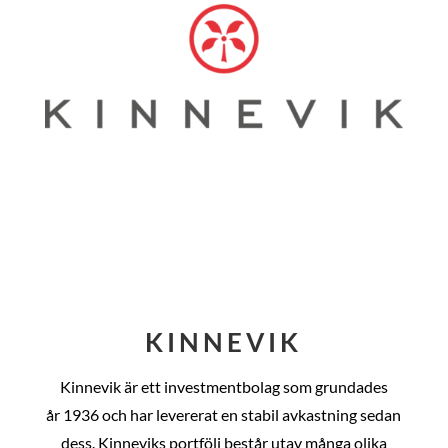
KINNEVIK
Kinnevik är ett investmentbolag som grundades
år
1936 och har levererat en stabil avkastning sedan
dess
. Kinneviks portfölj består utav många olika