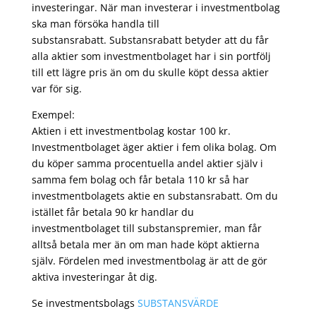
investeringar. När man investerar i investmentbolag
ska man försöka handla till
substansrabatt. Substansrabatt betyder att du får
alla aktier som investmentbolaget har i sin portfölj
till ett lägre pris än om du skulle köpt dessa aktier
var för sig.
Exempel:
Aktien i ett investmentbolag kostar 100 kr.
Investmentbolaget äger aktier i fem olika bolag. Om
du köper samma procentuella andel aktier själv i
samma fem bolag och får betala 110 kr så har
investmentbolagets aktie en substansrabatt. Om du
istället får betala 90 kr handlar du
investmentbolaget till substanspremier, man får
alltså betala mer än om man hade köpt aktierna
själv. Fördelen med investmentbolag är att de gör
aktiva investeringar åt dig.
Se investmentsbolags
SUBSTANSVÄRDE