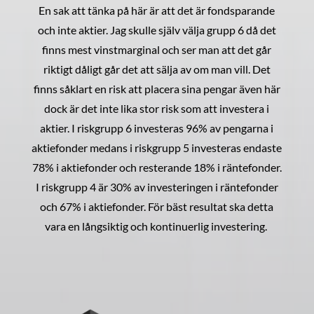
En sak att tänka på här är att det är fondsparande
och inte aktier. Jag skulle själv välja grupp 6 då det
finns mest vinstmarginal och ser man att det går
riktigt dåligt går det att sälja av om man vill. Det
finns såklart en risk att placera sina pengar även här
dock är det inte lika stor risk som att investera i
aktier. I riskgrupp 6 investeras 96% av pengarna i
aktiefonder medans i riskgrupp 5 investeras endaste
78% i aktiefonder och resterande 18% i räntefonder.
I riskgrupp 4 är 30% av investeringen i räntefonder
och 67% i aktiefonder. För bäst resultat ska detta
vara en långsiktig och kontinuerlig investering.