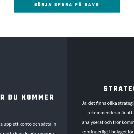
BÖRJA SPARA PÅ SAVR
STRATE
UR DU KOMMER
Ja, det finns olika strate
rekommenderar är att m
analyserat och tror komme
 upp ett konto och sätta in
kontinuerligt i bolaget fö
köp, detta kan du göra genom