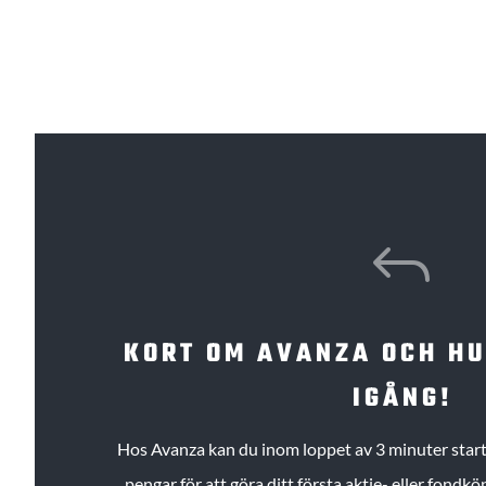
J
KORT OM AVANZA OCH H
IGÅNG!
Hos Avanza kan du inom loppet av 3 minuter starta
pengar för att göra ditt första aktie- eller fond