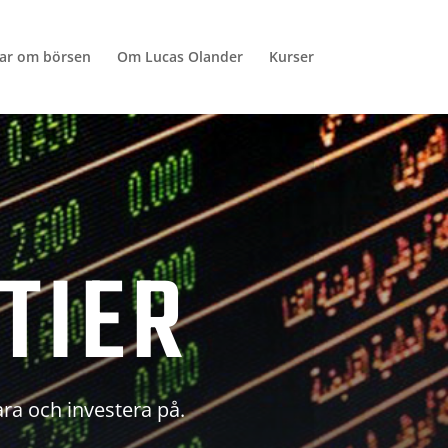
lar om börsen
Om Lucas Olander
Kurser
TIER
ara och investera på.