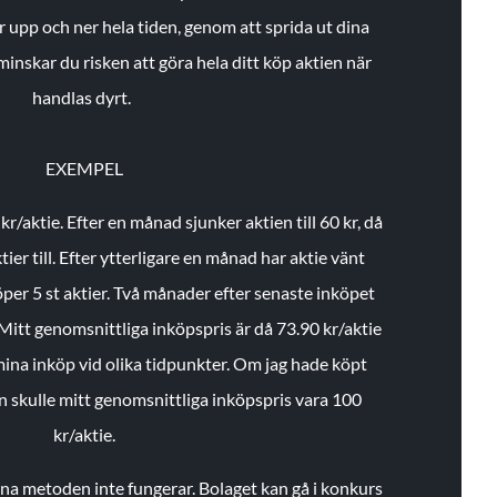
r upp och ner hela tiden, genom att sprida ut dina
minskar du risken att göra hela ditt köp aktien när
handlas dyrt.
EXEMPEL
 kr/aktie.
Efter en månad sjunker aktien till 60 kr, då
ier till.
Efter ytterligare en månad har aktie vänt
öper 5 st aktier.
Två månader efter senaste inköpet
Mitt genomsnittliga inköpspris är då 73.90 kr/aktie
 mina inköp vid olika tidpunkter. Om jag hade köpt
an skulle mitt genomsnittliga inköpspris vara 100
kr/aktie.
enna metoden inte fungerar. Bolaget kan gå i konkurs