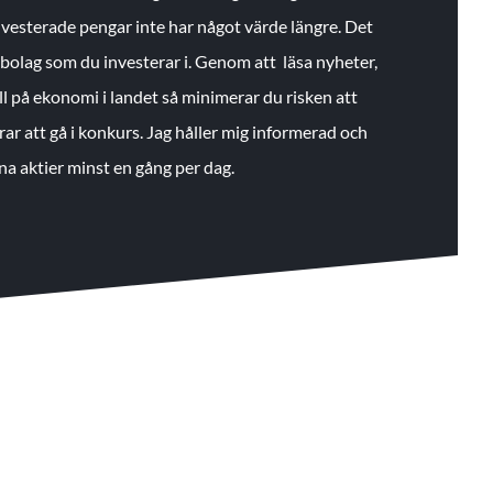
 investerade pengar inte har något värde längre. Det
de bolag som du investerar i. Genom att läsa nyheter,
ll på ekonomi i landet så minimerar du risken att
rar att gå i konkurs. Jag håller mig informerad och
na aktier minst en gång per dag.