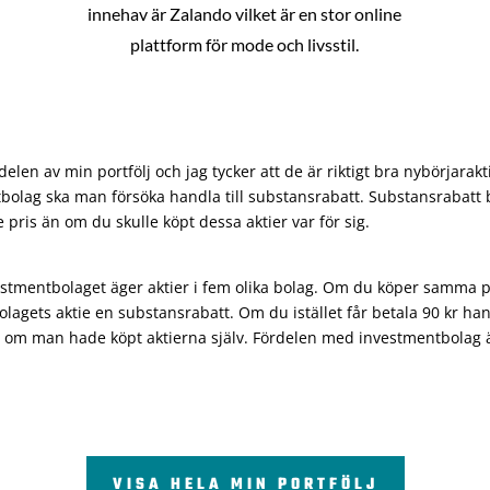
innehav är Zalando vilket är en stor online
plattform för mode och livsstil.
len av min portfölj och jag tycker att de är riktigt bra nybörjarakt
bolag ska man försöka handla till substansrabatt. Substansrabatt b
re pris än om du skulle köpt dessa aktier var för sig.
vestmentbolaget äger aktier i fem olika bolag. Om du köper samma 
olagets aktie en substansrabatt. Om du istället får betala 90 kr han
 om man hade köpt aktierna själv. Fördelen med investmentbolag är 
VISA HELA MIN PORTFÖLJ