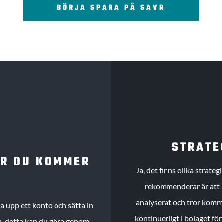
BÖRJA SPARA PÅ SAVR
STRATE
UR DU KOMMER
Ja, det finns olika strate
rekommenderar är att m
analyserat och tror komme
 upp ett konto och sätta in
kontinuerligt i bolaget fö
köp, detta kan du göra genom