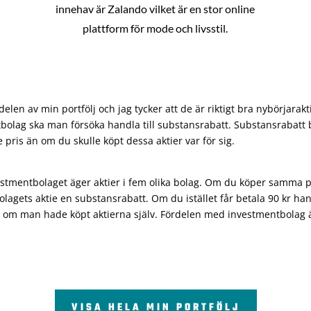
innehav är Zalando vilket är en stor online
plattform för mode och livsstil.
len av min portfölj och jag tycker att de är riktigt bra nybörjarakt
bolag ska man försöka handla till substansrabatt. Substansrabatt b
re pris än om du skulle köpt dessa aktier var för sig.
vestmentbolaget äger aktier i fem olika bolag. Om du köper samma 
olagets aktie en substansrabatt. Om du istället får betala 90 kr han
 om man hade köpt aktierna själv. Fördelen med investmentbolag är 
VISA HELA MIN PORTFÖLJ