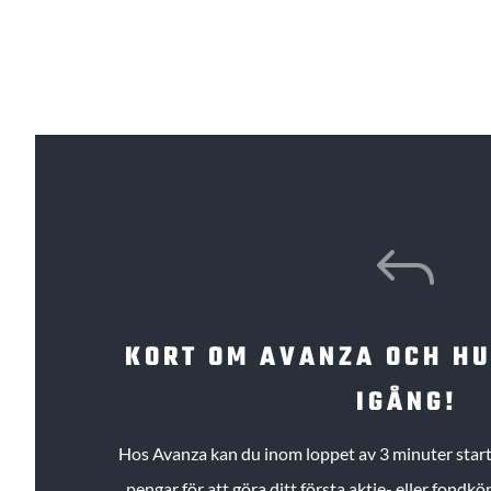
J
KORT OM AVANZA OCH H
IGÅNG!
Hos Avanza kan du inom loppet av 3 minuter starta
pengar för att göra ditt första aktie- eller fond