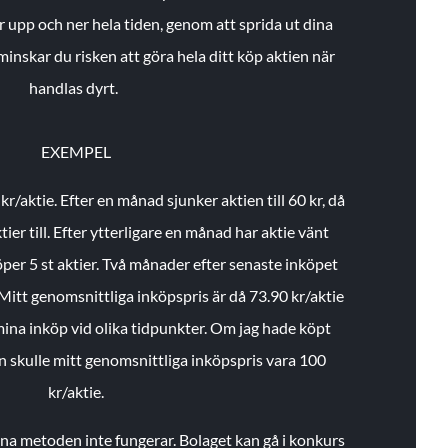
r upp och ner hela tiden, genom att sprida ut dina
minskar du risken att göra hela ditt köp aktien när
handlas dyrt.
EXEMPEL
 kr/aktie.
Efter en månad sjunker aktien till 60 kr, då
ier till.
Efter ytterligare en månad har aktie vänt
öper 5 st aktier.
Två månader efter senaste inköpet
Mitt genomsnittliga inköpspris är då 73.90 kr/aktie
 mina inköp vid olika tidpunkter. Om jag hade köpt
an skulle mitt genomsnittliga inköpspris vara 100
kr/aktie.
enna metoden inte fungerar. Bolaget kan gå i konkurs