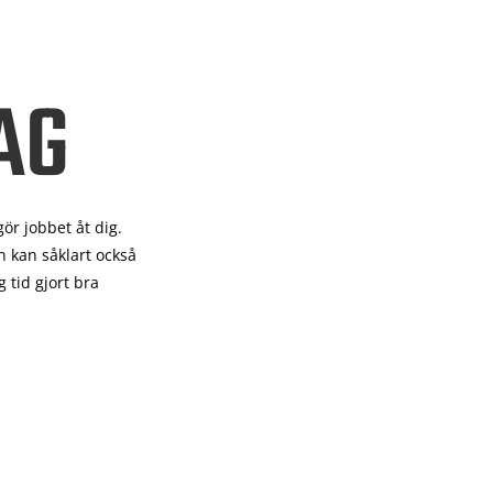
AG
gör
jobbet åt dig.
 kan såklart också
 tid gjort bra