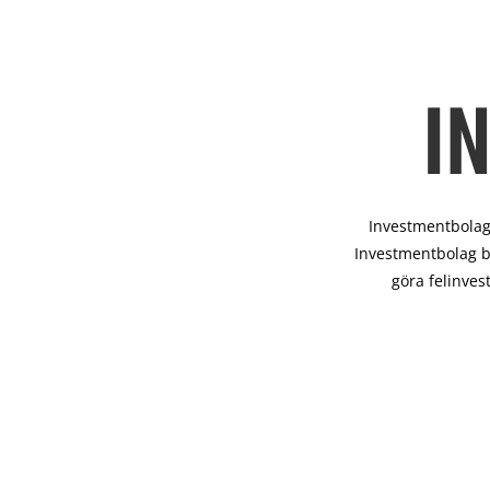
I
Investmentbolag 
Investmentbolag b
göra felinves