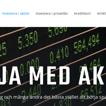
Investera i aktier
Investera i privatlån
Kreditkort
Artik
JA MED AK
g och många andra det bästa stället att börja sp