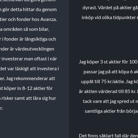
dyrast. Värdet på aktier gå
n gör detta hittar du genom
inköp vid olika tidpunkter 
ktier och fonder hos Avanza.
ika områden så som bilar,
 i fonder är långsiktiga och
onder är värdeutvecklingen
investerar man oftast i när
Jag köper 3 st aktier för 100
et var läskigt att investera i
passar jag på att köpa 6 akt
nder. Jag rekommenderar att
uppåt till 75 kr/aktie. Jag k
t köper in 8-12 aktier för
är aktien värderad till 85 kr.
 risker samt att lära sig hur
tack vare att jag spred ut
r.
samtliga aktier från börj
Det finns såklart fall där d