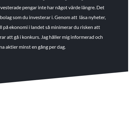
 investerade pengar inte har något värde längre. Det
de bolag som du investerar i. Genom att läsa nyheter,
ll på ekonomi i landet så minimerar du risken att
rar att gå i konkurs. Jag håller mig informerad och
na aktier minst en gång per dag.