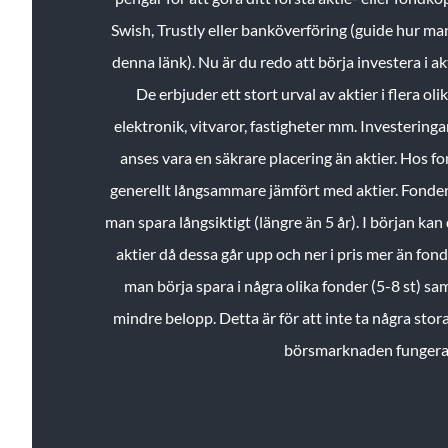
Swish, Trustly eller banköverföring (guide hur ma
denna länk). Nu är du redo att börja investera i a
De erbjuder ett stort urval av aktier i flera ol
elektronik, vitvaror, fastigheter mm. Investeringar
anses vara en säkrare placering än aktier. Hos f
generellt långsammare jämfört med aktier. Fonder 
man spara långsiktigt (längre än 5 år). I början kan d
aktier då dessa går upp och ner i pris mer än fo
man börja spara i några olika fonder (5-8 st) sam
mindre belopp. Detta är för att inte ta några stora
börsmarknaden fungera