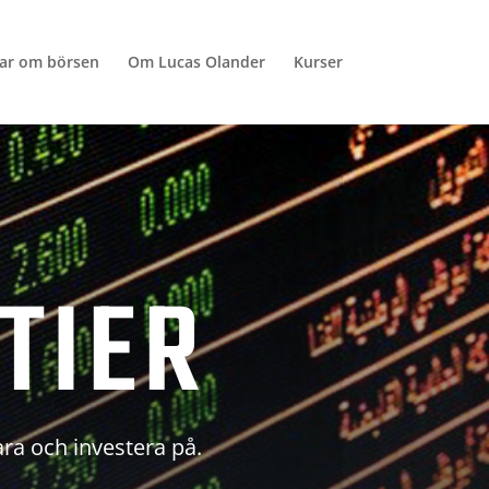
lar om börsen
Om Lucas Olander
Kurser
TIER
ara och investera på.