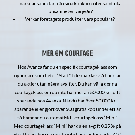
marknadsandelar från sina konkurrenter samt öka
lönsamheten varje år?
Verkar företagets produkter vara populära?
MER OM COURTAGE
Hos Avanza får du en specifik courtageklass som
nybörjare som heter “Start”. I denna klass så handlar
du aktier utan några avgifter. Du kan välja denna
courtageklass om du inte har mer än 50 000 kr i ditt
sparande hos Avanza. När du har över 50 000 kr i
sparande eller gjort över 500 gratis köp under ett år
så hamnar du automatiskt i courtageklass “Mini”.
Med courtageklass “Mini” har du en avgift 0.25 % på
Stockholmsbörsen om du inte handlar för under 400