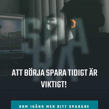
SPA
RA
ATT BÖRJA SPARA TIDIGT ÄR
VIKTIGT!
KOM IGÅNG MED DITT SPARADE