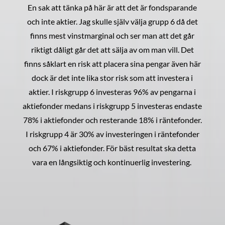
En sak att tänka på här är att det är fondsparande
och inte aktier. Jag skulle själv välja grupp 6 då det
finns mest vinstmarginal och ser man att det går
riktigt dåligt går det att sälja av om man vill. Det
finns såklart en risk att placera sina pengar även här
dock är det inte lika stor risk som att investera i
aktier. I riskgrupp 6 investeras 96% av pengarna i
aktiefonder medans i riskgrupp 5 investeras endaste
78% i aktiefonder och resterande 18% i räntefonder.
I riskgrupp 4 är 30% av investeringen i räntefonder
och 67% i aktiefonder. För bäst resultat ska detta
vara en långsiktig och kontinuerlig investering.