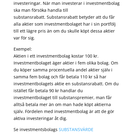
investeringar. När man investerar i investmentbolag
ska man försöka handla till
substansrabatt. Substansrabatt betyder att du får
alla aktier som investmentbolaget har i sin portfölj
till ett lägre pris än om du skulle köpt dessa aktier
var för sig.
Exempel:
Aktien i ett investmentbolag kostar 100 kr.
Investmentbolaget äger aktier i fem olika bolag. Om
du köper samma procentuella andel aktier själv i
samma fem bolag och får betala 110 kr så har
investmentbolagets aktie en substansrabatt. Om du
istället får betala 90 kr handlar du
investmentbolaget till substanspremier, man får
alltså betala mer än om man hade köpt aktierna
själv. Fördelen med investmentbolag är att de gör
aktiva investeringar åt dig.
Se investmentsbolags
SUBSTANSVÄRDE