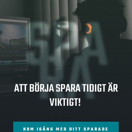
SPA
RA
ATT BÖRJA SPARA TIDIGT ÄR
VIKTIGT!
KOM IGÅNG MED DITT SPARADE