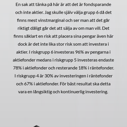
En sak att tänka på här är att det är fondsparande
och inte aktier. Jag skulle själv välja grupp 6 då det
finns mest vinstmarginal och ser man att det går
riktigt dåligt går det att sälja av om man vill. Det
finns såklart en risk att placera sina pengar även här
dock är det inte lika stor risk som att investera i
aktier. I riskgrupp 6 investeras 96% av pengarna i
aktiefonder medans i riskgrupp 5 investeras endaste
78% i aktiefonder och resterande 18% i räntefonder.
I riskgrupp 4 är 30% av investeringen i räntefonder
och 67% i aktiefonder. För bäst resultat ska detta
vara en långsiktig och kontinuerlig investering.