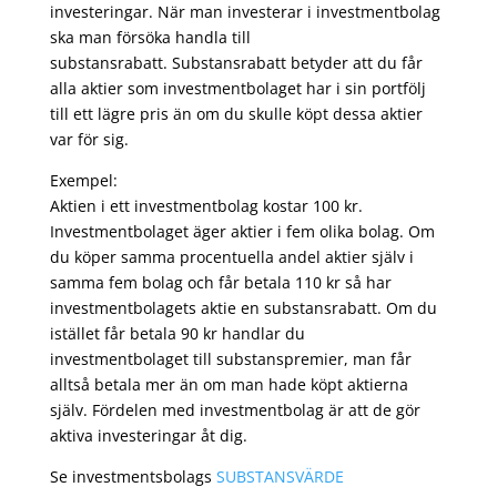
investeringar. När man investerar i investmentbolag
ska man försöka handla till
substansrabatt. Substansrabatt betyder att du får
alla aktier som investmentbolaget har i sin portfölj
till ett lägre pris än om du skulle köpt dessa aktier
var för sig.
Exempel:
Aktien i ett investmentbolag kostar 100 kr.
Investmentbolaget äger aktier i fem olika bolag. Om
du köper samma procentuella andel aktier själv i
samma fem bolag och får betala 110 kr så har
investmentbolagets aktie en substansrabatt. Om du
istället får betala 90 kr handlar du
investmentbolaget till substanspremier, man får
alltså betala mer än om man hade köpt aktierna
själv. Fördelen med investmentbolag är att de gör
aktiva investeringar åt dig.
Se investmentsbolags
SUBSTANSVÄRDE