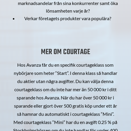
marknadsandelar från sina konkurrenter samt öka
lönsamheten varje år?
Verkar företagets produkter vara populära?
MER OM COURTAGE
Hos Avanza får du en specifik courtageklass som
nybörjare som heter “Start”. I denna klass så handlar
du aktier utan några avgifter. Du kan välja denna
courtageklass om du inte har mer än 50 000 kr i ditt
sparande hos Avanza. När du har över 50 000 kr i
sparande eller gjort över 500 gratis köp under ett år
så hamnar du automatiskt i courtageklass “Mini”.
Med courtageklass “Mini” har du en avgift 0.25 % på
Stockholmsbörsen om du inte handlar för under 400