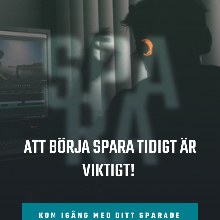
SPA
RA
ATT BÖRJA SPARA TIDIGT ÄR
VIKTIGT!
KOM IGÅNG MED DITT SPARADE