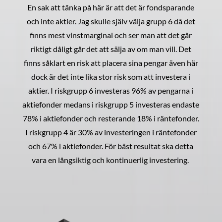
En sak att tänka på här är att det är fondsparande
och inte aktier. Jag skulle själv välja grupp 6 då det
finns mest vinstmarginal och ser man att det går
riktigt dåligt går det att sälja av om man vill. Det
finns såklart en risk att placera sina pengar även här
dock är det inte lika stor risk som att investera i
aktier. I riskgrupp 6 investeras 96% av pengarna i
aktiefonder medans i riskgrupp 5 investeras endaste
78% i aktiefonder och resterande 18% i räntefonder.
I riskgrupp 4 är 30% av investeringen i räntefonder
och 67% i aktiefonder. För bäst resultat ska detta
vara en långsiktig och kontinuerlig investering.