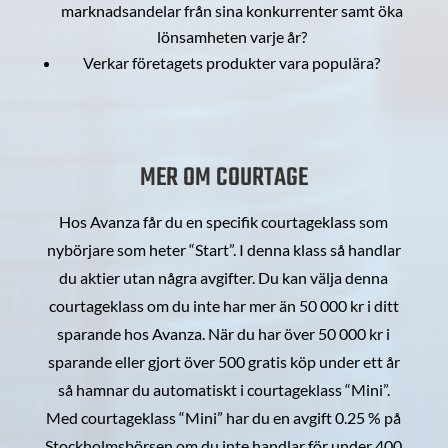
marknadsandelar från sina konkurrenter samt öka
lönsamheten varje år?
Verkar företagets produkter vara populära?
MER OM COURTAGE
Hos Avanza får du en specifik courtageklass som
nybörjare som heter “Start”. I denna klass så handlar
du aktier utan några avgifter. Du kan välja denna
courtageklass om du inte har mer än 50 000 kr i ditt
sparande hos Avanza. När du har över 50 000 kr i
sparande eller gjort över 500 gratis köp under ett år
så hamnar du automatiskt i courtageklass “Mini”.
Med courtageklass “Mini” har du en avgift 0.25 % på
Stockholmsbörsen om du inte handlar för under 400