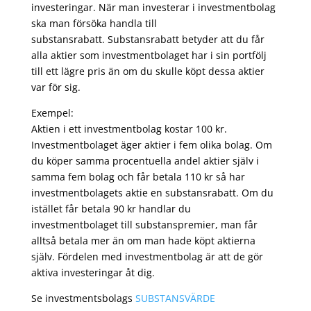
investeringar. När man investerar i investmentbolag
ska man försöka handla till
substansrabatt. Substansrabatt betyder att du får
alla aktier som investmentbolaget har i sin portfölj
till ett lägre pris än om du skulle köpt dessa aktier
var för sig.
Exempel:
Aktien i ett investmentbolag kostar 100 kr.
Investmentbolaget äger aktier i fem olika bolag. Om
du köper samma procentuella andel aktier själv i
samma fem bolag och får betala 110 kr så har
investmentbolagets aktie en substansrabatt. Om du
istället får betala 90 kr handlar du
investmentbolaget till substanspremier, man får
alltså betala mer än om man hade köpt aktierna
själv. Fördelen med investmentbolag är att de gör
aktiva investeringar åt dig.
Se investmentsbolags
SUBSTANSVÄRDE