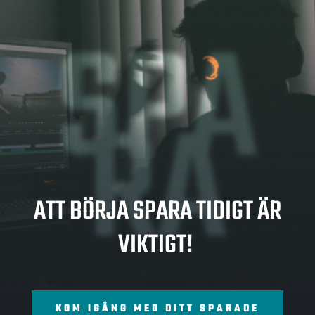
SPA
RA
ATT BÖRJA SPARA TIDIGT ÄR
VIKTIGT!
KOM IGÅNG MED DITT SPARADE