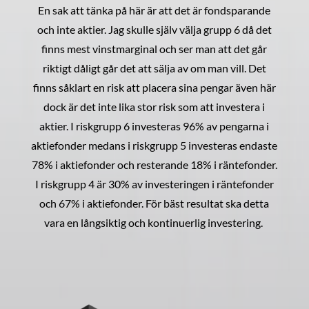
En sak att tänka på här är att det är fondsparande
och inte aktier. Jag skulle själv välja grupp 6 då det
finns mest vinstmarginal och ser man att det går
riktigt dåligt går det att sälja av om man vill. Det
finns såklart en risk att placera sina pengar även här
dock är det inte lika stor risk som att investera i
aktier. I riskgrupp 6 investeras 96% av pengarna i
aktiefonder medans i riskgrupp 5 investeras endaste
78% i aktiefonder och resterande 18% i räntefonder.
I riskgrupp 4 är 30% av investeringen i räntefonder
och 67% i aktiefonder. För bäst resultat ska detta
vara en långsiktig och kontinuerlig investering.