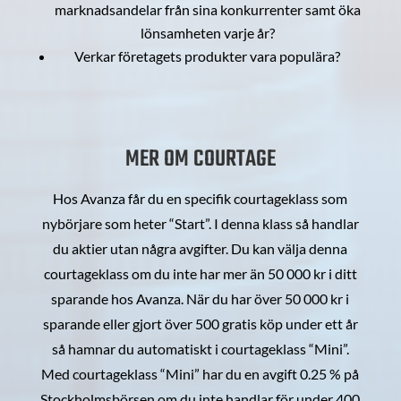
marknadsandelar från sina konkurrenter samt öka
lönsamheten varje år?
Verkar företagets produkter vara populära?
MER OM COURTAGE
Hos Avanza får du en specifik courtageklass som
nybörjare som heter “Start”. I denna klass så handlar
du aktier utan några avgifter. Du kan välja denna
courtageklass om du inte har mer än 50 000 kr i ditt
sparande hos Avanza. När du har över 50 000 kr i
sparande eller gjort över 500 gratis köp under ett år
så hamnar du automatiskt i courtageklass “Mini”.
Med courtageklass “Mini” har du en avgift 0.25 % på
Stockholmsbörsen om du inte handlar för under 400