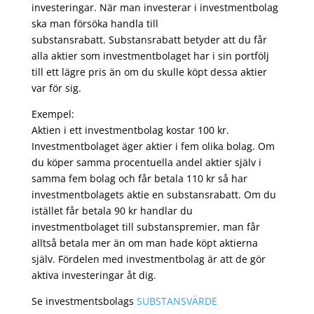
investeringar. När man investerar i investmentbolag
ska man försöka handla till
substansrabatt. Substansrabatt betyder att du får
alla aktier som investmentbolaget har i sin portfölj
till ett lägre pris än om du skulle köpt dessa aktier
var för sig.
Exempel:
Aktien i ett investmentbolag kostar 100 kr.
Investmentbolaget äger aktier i fem olika bolag. Om
du köper samma procentuella andel aktier själv i
samma fem bolag och får betala 110 kr så har
investmentbolagets aktie en substansrabatt. Om du
istället får betala 90 kr handlar du
investmentbolaget till substanspremier, man får
alltså betala mer än om man hade köpt aktierna
själv. Fördelen med investmentbolag är att de gör
aktiva investeringar åt dig.
Se investmentsbolags
SUBSTANSVÄRDE