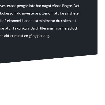
 investerade pengar inte har något värde längre. Det
de bolag som du investerar i. Genom att läsa nyheter,
ll på ekonomi i landet så minimerar du risken att
rar att gå i konkurs. Jag håller mig informerad och
na aktier minst en gång per dag.