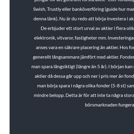
Swish, Trustly eller banköverföring (guide hur ma
denna länk). Nu är du redo att börja investera i a
De erbjuder ett stort urval av aktier i flera ol
elektronik, vitvaror, fastigheter mm. Investeringar
anses vara en säkrare placering än aktier. Hos f
generellt långsammare jämfört med aktier. Fonder 
man spara långsiktigt (längre än 5 år). I början kan d
aktier då dessa går upp och ner i pris mer än fo
man börja spara i några olika fonder (5-8 st) sam
mindre belopp. Detta är för att inte ta några stora
börsmarknaden fungera