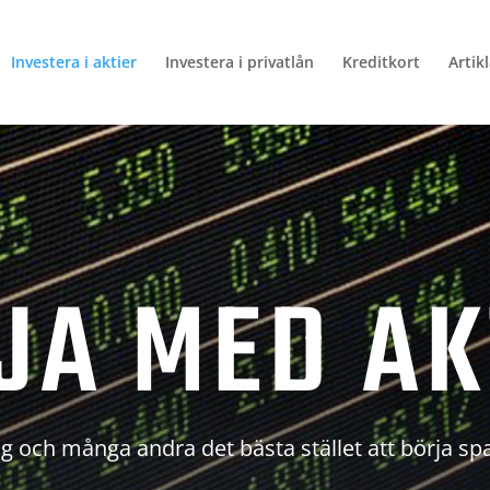
Investera i aktier
Investera i privatlån
Kreditkort
Artik
JA MED AK
g och många andra det bästa stället att börja sp