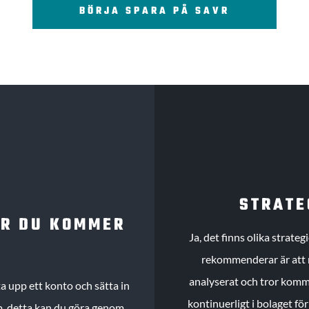
BÖRJA SPARA PÅ SAVR
STRATE
UR DU KOMMER
Ja, det finns olika strate
rekommenderar är att m
analyserat och tror komme
 upp ett konto och sätta in
kontinuerligt i bolaget fö
köp, detta kan du göra genom