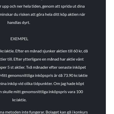
r upp och ner hela tiden, genom att sprida ut dina
minskar du risken att göra hela ditt köp aktien när
handlas dyrt.
EXEMPEL
 kr/aktie.
Efter en månad sjunker aktien till 60 kr, då
ier till.
Efter ytterligare en månad har aktie vänt
öper 5 st aktier.
Två månader efter senaste inköpet
Mitt genomsnittliga inköpspris är då 73.90 kr/aktie
 mina inköp vid olika tidpunkter. Om jag hade köpt
an skulle mitt genomsnittliga inköpspris vara 100
kr/aktie.
enna metoden inte fungerar. Bolaget kan gå i konkurs