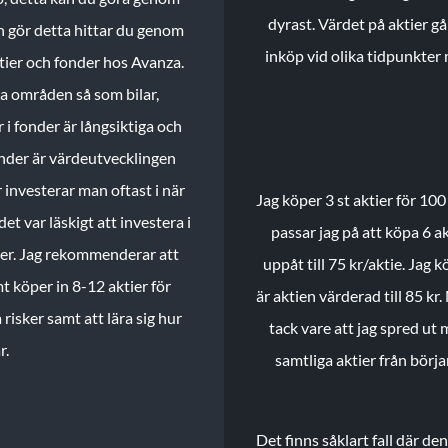
dyrast. Värdet på aktier gå
n gör detta hittar du genom
inköp vid olika tidpunkter 
ktier och fonder hos Avanza.
ika områden så som bilar,
 i fonder är långsiktiga och
onder är värdeutvecklingen
investerar man oftast i när
Jag köper 3 st aktier för 100
et var läskigt att investera i
passar jag på att köpa 6 akt
nder. Jag rekommenderar att
uppåt till 75 kr/aktie. Jag k
t köper in 8-12 aktier för
är aktien värderad till 85 kr.
 risker samt att lära sig hur
tack vare att jag spred ut
r.
samtliga aktier från börj
Det finns såklart fall där d