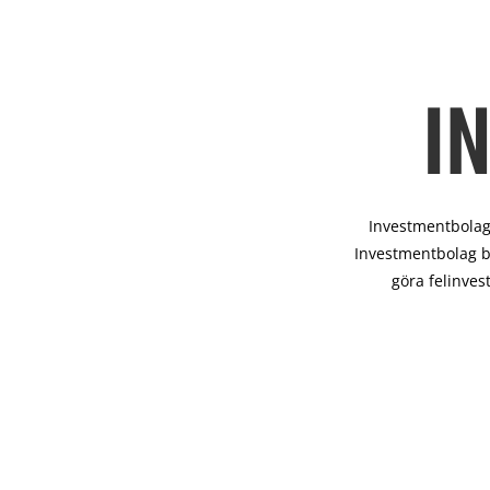
I
Investmentbolag 
Investmentbolag b
göra felinves