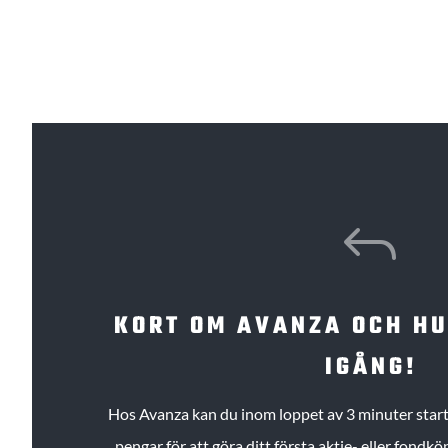
J
KORT OM AVANZA OCH H
IGÅNG!
Hos Avanza kan du inom loppet av 3 minuter starta
pengar för att göra ditt första aktie- eller fond