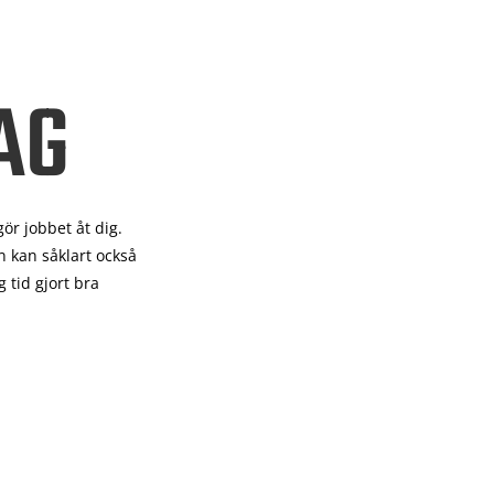
AG
gör
jobbet åt dig.
 kan såklart också
 tid gjort bra