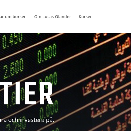
lar om börsen
Om Lucas Olander
Kurser
TIER
ara och investera på.