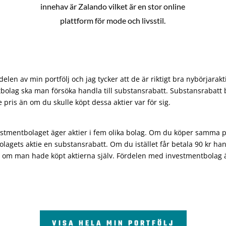
innehav är Zalando vilket är en stor online
plattform för mode och livsstil.
len av min portfölj och jag tycker att de är riktigt bra nybörjarakt
bolag ska man försöka handla till substansrabatt. Substansrabatt b
re pris än om du skulle köpt dessa aktier var för sig.
vestmentbolaget äger aktier i fem olika bolag. Om du köper samma 
olagets aktie en substansrabatt. Om du istället får betala 90 kr han
 om man hade köpt aktierna själv. Fördelen med investmentbolag är 
VISA HELA MIN PORTFÖLJ