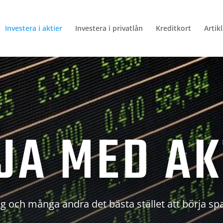
Investera i aktier
Investera i privatlån
Kreditkort
Artik
JA MED AK
g och många andra det bästa stället att börja sp