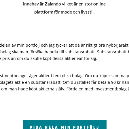
innehav är Zalando vilket är en stor online
plattform för mode och livsstil.
len av min portfölj och jag tycker att de är riktigt bra nybörjarakt
bolag ska man försöka handla till substansrabatt. Substansrabatt b
re pris än om du skulle köpt dessa aktier var för sig.
vestmentbolaget äger aktier i fem olika bolag. Om du köper samma 
olagets aktie en substansrabatt. Om du istället får betala 90 kr han
 om man hade köpt aktierna själv. Fördelen med investmentbolag är 
VISA HELA MIN PORTFÖLJ