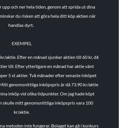
r upp och ner hela tiden, genom att sprida ut dina
minskar du risken att göra hela ditt köp aktien när
handlas dyrt.
EXEMPEL
 kr/aktie.
Efter en månad sjunker aktien till 60 kr, då
ier till.
Efter ytterligare en månad har aktie vänt
öper 5 st aktier.
Två månader efter senaste inköpet
Mitt genomsnittliga inköpspris är då 73.90 kr/aktie
 mina inköp vid olika tidpunkter. Om jag hade köpt
an skulle mitt genomsnittliga inköpspris vara 100
kr/aktie.
enna metoden inte fungerar. Bolaget kan gå i konkurs