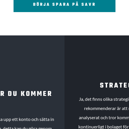
BÖRJA SPARA PÅ SAVR
STRATE
UR DU KOMMER
Ja, det finns olika strate
rekommenderar är att m
analyserat och tror komme
 upp ett konto och sätta in
kontinuerligt i bolaget fö
köp, detta kan du göra genom