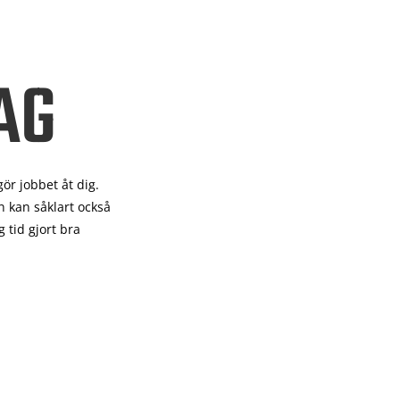
AG
gör
jobbet åt dig.
 kan såklart också
 tid gjort bra