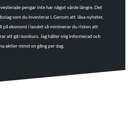
 investerade pengar inte har något värde längre. Det
de bolag som du investerar i. Genom att läsa nyheter,
ll på ekonomi i landet så minimerar du risken att
rar att gå i konkurs. Jag håller mig informerad och
na aktier minst en gång per dag.