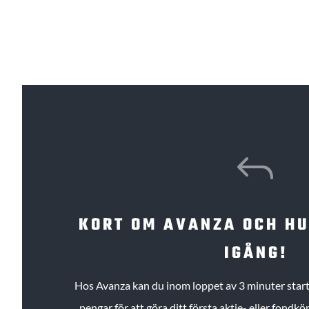
J
KORT OM AVANZA OCH H
IGÅNG!
Hos Avanza kan du inom loppet av 3 minuter starta
pengar för att göra ditt första aktie- eller fond