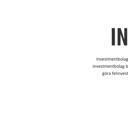
I
Investmentbolag 
Investmentbolag b
göra felinves