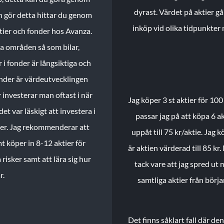
dyrast. Värdet på aktier gå
n gör detta hittar du genom
inköp vid olika tidpunkter 
ktier och fonder hos Avanza.
ika områden så som bilar,
 i fonder är långsiktiga och
onder är värdeutvecklingen
investerar man oftast i när
Jag köper 3 st aktier för 100
et var läskigt att investera i
passar jag på att köpa 6 akt
nder. Jag rekommenderar att
uppåt till 75 kr/aktie. Jag k
t köper in 8-12 aktier för
är aktien värderad till 85 kr.
 risker samt att lära sig hur
tack vare att jag spred ut
r.
samtliga aktier från börj
Det finns såklart fall där d