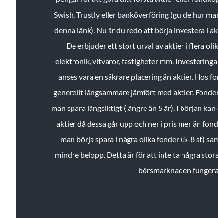
Swish, Trustly eller banköverföring (guide hur ma
denna länk). Nu är du redo att börja investera i a
De erbjuder ett stort urval av aktier i flera ol
elektronik, vitvaror, fastigheter mm. Investeringar
anses vara en säkrare placering än aktier. Hos f
generellt långsammare jämfört med aktier. Fonder 
man spara långsiktigt (längre än 5 år). I början kan d
aktier då dessa går upp och ner i pris mer än fo
man börja spara i några olika fonder (5-8 st) sam
mindre belopp. Detta är för att inte ta några stora
börsmarknaden fungera