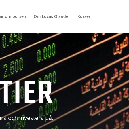
lar om börsen
Om Lucas Olander
Kurser
TIER
ara och investera på.