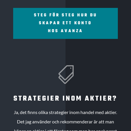
STEG FÖR STEG HUR DU
SKAPAR ETT KONTO
HOS AVANZA

STRATEGIER INOM AKTIER?
Ja, det finns olika strategier inom handel med aktier.
Det jag använder och rekommenderar är att man
köper en aktier i ett företag som man har analyserat