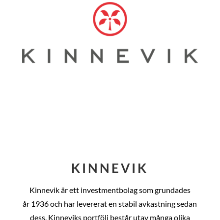
KINNEVIK
Kinnevik är ett investmentbolag som grundades
år
1936 och har levererat en stabil avkastning sedan
dess
. Kinneviks portfölj består utav många olika