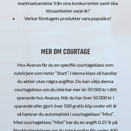
marknadsandelar från sina konkurrenter samt öka
lönsamheten varje år?
Verkar företagets produkter vara populära?
MER OM COURTAGE
Hos Avanza får du en specifik courtageklass som
nybörjare som heter “Start”. I denna klass så handlar
du aktier utan några avgifter. Du kan välja denna
courtageklass om du inte har mer än 50 000 kr i ditt
sparande hos Avanza. När du har över 50 000 kr i
sparande eller gjort över 500 gratis köp under ett år
så hamnar du automatiskt i courtageklass “Mini”.
Med courtageklass “Mini” har du en avgift 0.25 % på
Stockholmsbörsen om du inte handlar för under 400