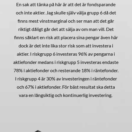
En sak att tänka på här är att det är fondsparande
och inte aktier. Jag skulle själv välja grupp 6 då det
finns mest vinstmarginal och ser man att det går
riktigt dåligt går det att sälja av om man vill. Det
finns såklart en risk att placera sina pengar även här
dock är det inte lika stor risk som att investera i
aktier. I riskgrupp 6 investeras 96% av pengarna i
aktiefonder medans i riskgrupp 5 investeras endaste
78% i aktiefonder och resterande 18% i räntefonder.
I riskgrupp 4 är 30% av investeringen i räntefonder
och 67% i aktiefonder. För bäst resultat ska detta
vara en långsiktig och kontinuerlig investering.