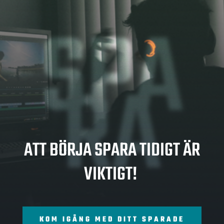
SPA
RA
ATT BÖRJA SPARA TIDIGT ÄR
VIKTIGT!
KOM IGÅNG MED DITT SPARADE