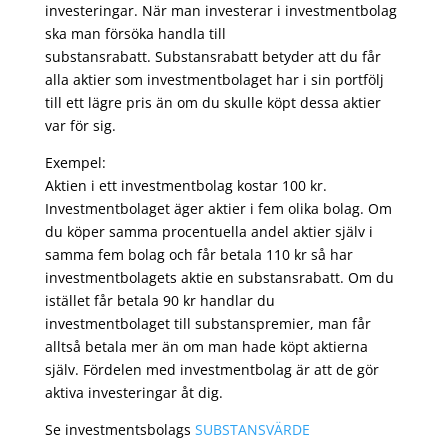
investeringar. När man investerar i investmentbolag
ska man försöka handla till
substansrabatt. Substansrabatt betyder att du får
alla aktier som investmentbolaget har i sin portfölj
till ett lägre pris än om du skulle köpt dessa aktier
var för sig.
Exempel:
Aktien i ett investmentbolag kostar 100 kr.
Investmentbolaget äger aktier i fem olika bolag. Om
du köper samma procentuella andel aktier själv i
samma fem bolag och får betala 110 kr så har
investmentbolagets aktie en substansrabatt. Om du
istället får betala 90 kr handlar du
investmentbolaget till substanspremier, man får
alltså betala mer än om man hade köpt aktierna
själv. Fördelen med investmentbolag är att de gör
aktiva investeringar åt dig.
Se investmentsbolags
SUBSTANSVÄRDE