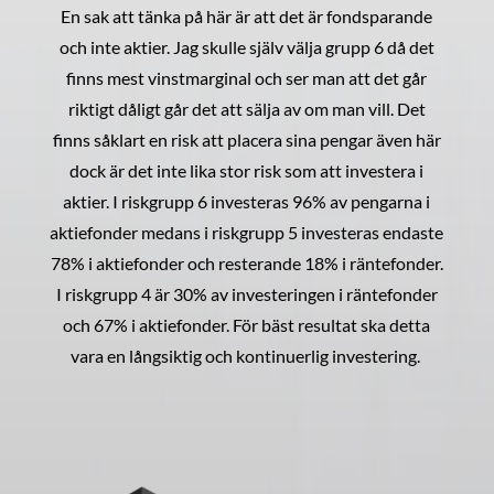
En sak att tänka på här är att det är fondsparande
och inte aktier. Jag skulle själv välja grupp 6 då det
finns mest vinstmarginal och ser man att det går
riktigt dåligt går det att sälja av om man vill. Det
finns såklart en risk att placera sina pengar även här
dock är det inte lika stor risk som att investera i
aktier. I riskgrupp 6 investeras 96% av pengarna i
aktiefonder medans i riskgrupp 5 investeras endaste
78% i aktiefonder och resterande 18% i räntefonder.
I riskgrupp 4 är 30% av investeringen i räntefonder
och 67% i aktiefonder. För bäst resultat ska detta
vara en långsiktig och kontinuerlig investering.