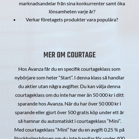
marknadsandelar från sina konkurrenter samt öka
lönsamheten varje år?
Verkar företagets produkter vara populära?
MER OM COURTAGE
Hos Avanza får du en specifik courtageklass som
nybörjare som heter “Start”. I denna klass så handlar
du aktier utan några avgifter. Du kan välja denna
courtageklass om du inte har mer än 50 000 kr i ditt
sparande hos Avanza. När du har över 50 000 kr i
sparande eller gjort över 500 gratis köp under ett år
så hamnar du automatiskt i courtageklass “Mini”.
Med courtageklass “Mini” har du en avgift 0.25 % på
Stockholmsbörsen om du inte handlar för under 400