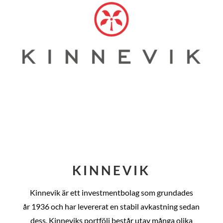
KINNEVIK
Kinnevik är ett investmentbolag som grundades
år
1936 och har levererat en stabil avkastning sedan
dess
. Kinneviks portfölj består utav många olika