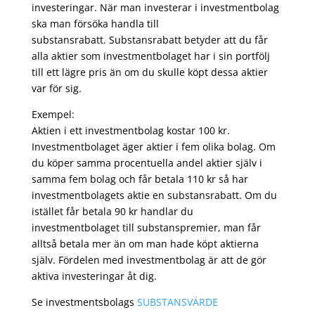
investeringar. När man investerar i investmentbolag
ska man försöka handla till
substansrabatt. Substansrabatt betyder att du får
alla aktier som investmentbolaget har i sin portfölj
till ett lägre pris än om du skulle köpt dessa aktier
var för sig.
Exempel:
Aktien i ett investmentbolag kostar 100 kr.
Investmentbolaget äger aktier i fem olika bolag. Om
du köper samma procentuella andel aktier själv i
samma fem bolag och får betala 110 kr så har
investmentbolagets aktie en substansrabatt. Om du
istället får betala 90 kr handlar du
investmentbolaget till substanspremier, man får
alltså betala mer än om man hade köpt aktierna
själv. Fördelen med investmentbolag är att de gör
aktiva investeringar åt dig.
Se investmentsbolags
SUBSTANSVÄRDE