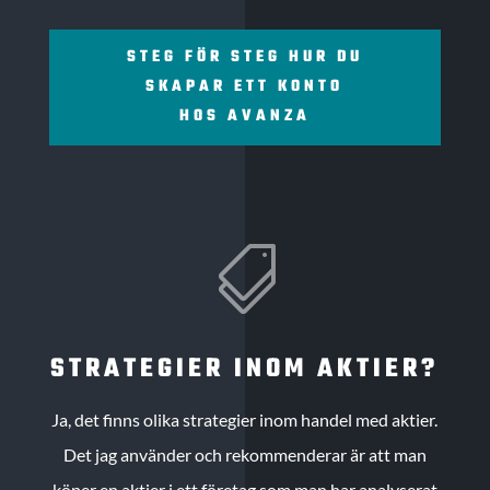
STEG FÖR STEG HUR DU
SKAPAR ETT KONTO
HOS AVANZA

STRATEGIER INOM AKTIER?
Ja, det finns olika strategier inom handel med aktier.
Det jag använder och rekommenderar är att man
köper en aktier i ett företag som man har analyserat