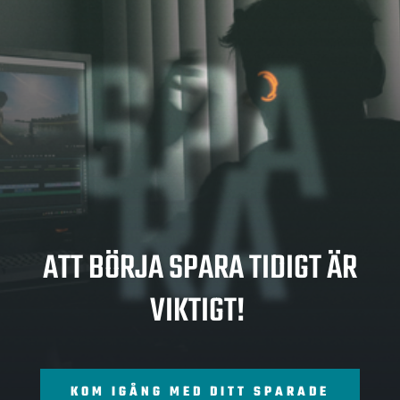
SPA
RA
ATT BÖRJA SPARA TIDIGT ÄR
VIKTIGT!
KOM IGÅNG MED DITT SPARADE