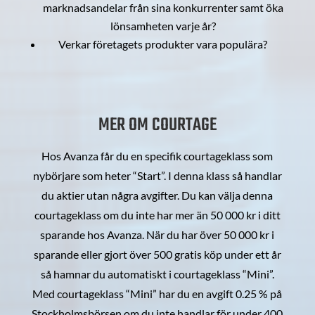
marknadsandelar från sina konkurrenter samt öka
lönsamheten varje år?
Verkar företagets produkter vara populära?
MER OM COURTAGE
Hos Avanza får du en specifik courtageklass som
nybörjare som heter “Start”. I denna klass så handlar
du aktier utan några avgifter. Du kan välja denna
courtageklass om du inte har mer än 50 000 kr i ditt
sparande hos Avanza. När du har över 50 000 kr i
sparande eller gjort över 500 gratis köp under ett år
så hamnar du automatiskt i courtageklass “Mini”.
Med courtageklass “Mini” har du en avgift 0.25 % på
Stockholmsbörsen om du inte handlar för under 400