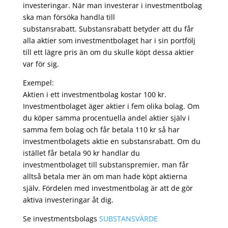
investeringar. När man investerar i investmentbolag
ska man försöka handla till
substansrabatt. Substansrabatt betyder att du får
alla aktier som investmentbolaget har i sin portfölj
till ett lägre pris än om du skulle köpt dessa aktier
var för sig.
Exempel:
Aktien i ett investmentbolag kostar 100 kr.
Investmentbolaget äger aktier i fem olika bolag. Om
du köper samma procentuella andel aktier själv i
samma fem bolag och får betala 110 kr så har
investmentbolagets aktie en substansrabatt. Om du
istället får betala 90 kr handlar du
investmentbolaget till substanspremier, man får
alltså betala mer än om man hade köpt aktierna
själv. Fördelen med investmentbolag är att de gör
aktiva investeringar åt dig.
Se investmentsbolags
SUBSTANSVÄRDE