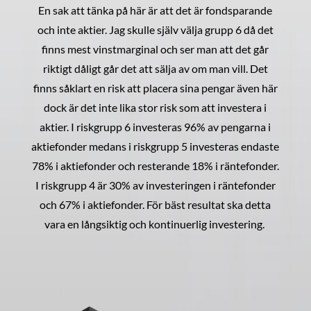
En sak att tänka på här är att det är fondsparande
och inte aktier. Jag skulle själv välja grupp 6 då det
finns mest vinstmarginal och ser man att det går
riktigt dåligt går det att sälja av om man vill. Det
finns såklart en risk att placera sina pengar även här
dock är det inte lika stor risk som att investera i
aktier. I riskgrupp 6 investeras 96% av pengarna i
aktiefonder medans i riskgrupp 5 investeras endaste
78% i aktiefonder och resterande 18% i räntefonder.
I riskgrupp 4 är 30% av investeringen i räntefonder
och 67% i aktiefonder. För bäst resultat ska detta
vara en långsiktig och kontinuerlig investering.