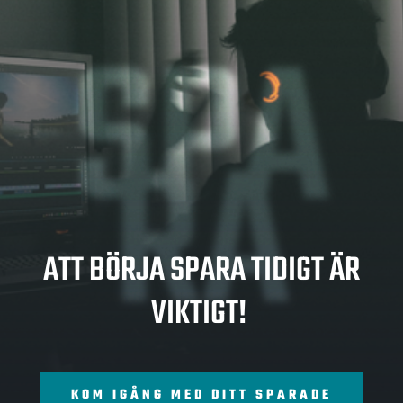
SPA
RA
ATT BÖRJA SPARA TIDIGT ÄR
VIKTIGT!
KOM IGÅNG MED DITT SPARADE