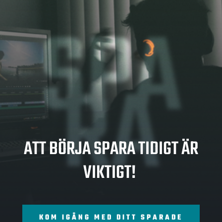
SPA
RA
ATT BÖRJA SPARA TIDIGT ÄR
VIKTIGT!
KOM IGÅNG MED DITT SPARADE