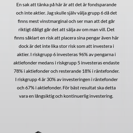
En sak att tänka på här är att det är fondsparande
och inte aktier. Jag skulle själv välja grupp 6 då det
finns mest vinstmarginal och ser man att det går
riktigt dåligt går det att sälja av om man vill. Det
finns såklart en risk att placera sina pengar även här
dock är det inte lika stor risk som att investera i
aktier. I riskgrupp 6 investeras 96% av pengarna i
aktiefonder medans i riskgrupp 5 investeras endaste
78% i aktiefonder och resterande 18% i räntefonder.
I riskgrupp 4 är 30% av investeringen i räntefonder
och 67% i aktiefonder. För bäst resultat ska detta
vara en långsiktig och kontinuerlig investering.