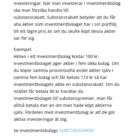
investeringar. När man investerar i investmentbolag
ska man försöka handla till
substansrabatt. Substansrabatt betyder att du får
alla aktier som investmentbolaget har i sin portfölj
till ett lägre pris än om du skulle köpt dessa aktier
var för sig.
Exempel:
Aktien i ett investmentbolag kostar 100 kr.
Investmentbolaget äger aktier i fem olika bolag. Om
du köper samma procentuella andel aktier själv i
samma fem bolag och får betala 110 kr så har
investmentbolagets aktie en substansrabatt. Om du
istället får betala 90 kr handlar du
investmentbolaget till substanspremier, man får
alltså betala mer än om man hade köpt aktierna
själv. Fördelen med investmentbolag är att de gör
aktiva investeringar åt dig.
Se investmentsbolags
SUBSTANSVÄRDE