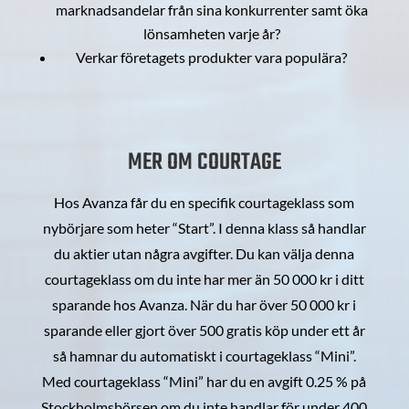
marknadsandelar från sina konkurrenter samt öka
lönsamheten varje år?
Verkar företagets produkter vara populära?
MER OM COURTAGE
Hos Avanza får du en specifik courtageklass som
nybörjare som heter “Start”. I denna klass så handlar
du aktier utan några avgifter. Du kan välja denna
courtageklass om du inte har mer än 50 000 kr i ditt
sparande hos Avanza. När du har över 50 000 kr i
sparande eller gjort över 500 gratis köp under ett år
så hamnar du automatiskt i courtageklass “Mini”.
Med courtageklass “Mini” har du en avgift 0.25 % på
Stockholmsbörsen om du inte handlar för under 400