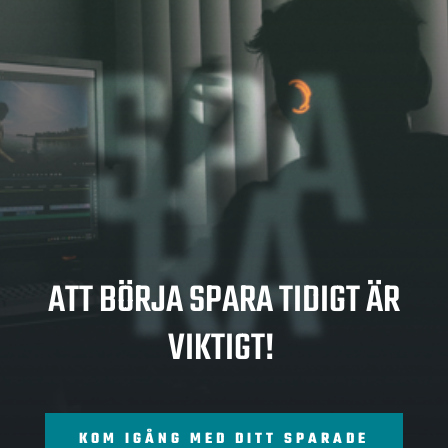
SPA
RA
ATT BÖRJA SPARA TIDIGT ÄR
VIKTIGT!
KOM IGÅNG MED DITT SPARADE