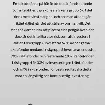
En sak att tänka på här är att det är fondsparande
och inte aktier. Jag skulle själv välja grupp 6 då det
finns mest vinstmarginal och ser man att det går
riktigt dåligt går det att sälja av om man vill. Det
finns såklart en risk att placera sina pengar även här
dock är det inte lika stor risk som att investera i
aktier. I riskgrupp 6 investeras 96% av pengarna i
aktiefonder medans i riskgrupp 5 investeras endaste
78% i aktiefonder och resterande 18% i räntefonder.
I riskgrupp 4 är 30% av investeringen i räntefonder
och 67% i aktiefonder. För bäst resultat ska detta
vara en långsiktig och kontinuerlig investering.