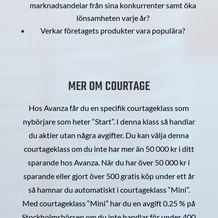
marknadsandelar från sina konkurrenter samt öka
lönsamheten varje år?
Verkar företagets produkter vara populära?
MER OM COURTAGE
Hos Avanza får du en specifik courtageklass som
nybörjare som heter “Start”. I denna klass så handlar
du aktier utan några avgifter. Du kan välja denna
courtageklass om du inte har mer än 50 000 kr i ditt
sparande hos Avanza. När du har över 50 000 kr i
sparande eller gjort över 500 gratis köp under ett år
så hamnar du automatiskt i courtageklass “Mini”.
Med courtageklass “Mini” har du en avgift 0.25 % på
Stockholmsbörsen om du inte handlar för under 400