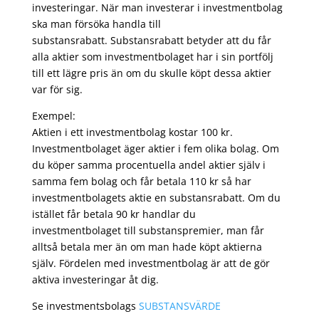
investeringar. När man investerar i investmentbolag
ska man försöka handla till
substansrabatt. Substansrabatt betyder att du får
alla aktier som investmentbolaget har i sin portfölj
till ett lägre pris än om du skulle köpt dessa aktier
var för sig.
Exempel:
Aktien i ett investmentbolag kostar 100 kr.
Investmentbolaget äger aktier i fem olika bolag. Om
du köper samma procentuella andel aktier själv i
samma fem bolag och får betala 110 kr så har
investmentbolagets aktie en substansrabatt. Om du
istället får betala 90 kr handlar du
investmentbolaget till substanspremier, man får
alltså betala mer än om man hade köpt aktierna
själv. Fördelen med investmentbolag är att de gör
aktiva investeringar åt dig.
Se investmentsbolags
SUBSTANSVÄRDE