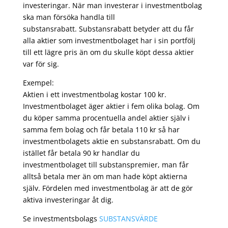
investeringar. När man investerar i investmentbolag
ska man försöka handla till
substansrabatt. Substansrabatt betyder att du får
alla aktier som investmentbolaget har i sin portfölj
till ett lägre pris än om du skulle köpt dessa aktier
var för sig.
Exempel:
Aktien i ett investmentbolag kostar 100 kr.
Investmentbolaget äger aktier i fem olika bolag. Om
du köper samma procentuella andel aktier själv i
samma fem bolag och får betala 110 kr så har
investmentbolagets aktie en substansrabatt. Om du
istället får betala 90 kr handlar du
investmentbolaget till substanspremier, man får
alltså betala mer än om man hade köpt aktierna
själv. Fördelen med investmentbolag är att de gör
aktiva investeringar åt dig.
Se investmentsbolags
SUBSTANSVÄRDE