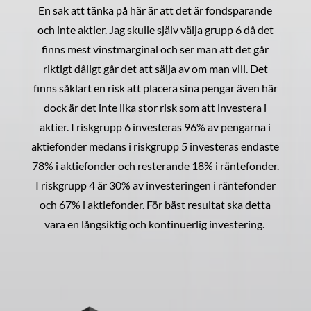
En sak att tänka på här är att det är fondsparande
och inte aktier. Jag skulle själv välja grupp 6 då det
finns mest vinstmarginal och ser man att det går
riktigt dåligt går det att sälja av om man vill. Det
finns såklart en risk att placera sina pengar även här
dock är det inte lika stor risk som att investera i
aktier. I riskgrupp 6 investeras 96% av pengarna i
aktiefonder medans i riskgrupp 5 investeras endaste
78% i aktiefonder och resterande 18% i räntefonder.
I riskgrupp 4 är 30% av investeringen i räntefonder
och 67% i aktiefonder. För bäst resultat ska detta
vara en långsiktig och kontinuerlig investering.