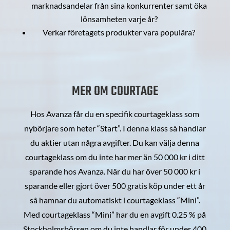
marknadsandelar från sina konkurrenter samt öka
lönsamheten varje år?
Verkar företagets produkter vara populära?
MER OM COURTAGE
Hos Avanza får du en specifik courtageklass som
nybörjare som heter “Start”. I denna klass så handlar
du aktier utan några avgifter. Du kan välja denna
courtageklass om du inte har mer än 50 000 kr i ditt
sparande hos Avanza. När du har över 50 000 kr i
sparande eller gjort över 500 gratis köp under ett år
så hamnar du automatiskt i courtageklass “Mini”.
Med courtageklass “Mini” har du en avgift 0.25 % på
Stockholmsbörsen om du inte handlar för under 400