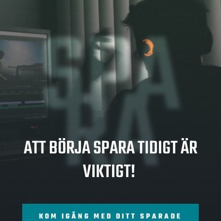
SPA
RA
ATT BÖRJA SPARA TIDIGT ÄR
VIKTIGT!
KOM IGÅNG MED DITT SPARADE