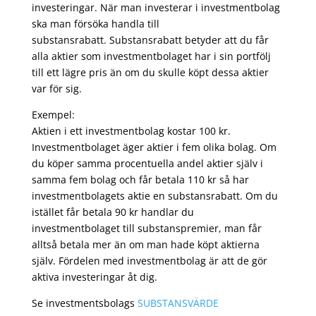
investeringar. När man investerar i investmentbolag
ska man försöka handla till
substansrabatt. Substansrabatt betyder att du får
alla aktier som investmentbolaget har i sin portfölj
till ett lägre pris än om du skulle köpt dessa aktier
var för sig.
Exempel:
Aktien i ett investmentbolag kostar 100 kr.
Investmentbolaget äger aktier i fem olika bolag. Om
du köper samma procentuella andel aktier själv i
samma fem bolag och får betala 110 kr så har
investmentbolagets aktie en substansrabatt. Om du
istället får betala 90 kr handlar du
investmentbolaget till substanspremier, man får
alltså betala mer än om man hade köpt aktierna
själv. Fördelen med investmentbolag är att de gör
aktiva investeringar åt dig.
Se investmentsbolags
SUBSTANSVÄRDE