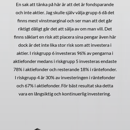
En sak att tänka på här är att det är fondsparande
och inte aktier. Jag skulle själv välja grupp 6 då det
finns mest vinstmarginal och ser man att det går
riktigt dåligt går det att sälja av om man vill. Det
finns såklart en risk att placera sina pengar även här
dock är det inte lika stor risk som att investera i
aktier. I riskgrupp 6 investeras 96% av pengarna i
aktiefonder medans i riskgrupp 5 investeras endaste
78% i aktiefonder och resterande 18% i räntefonder.
I riskgrupp 4 är 30% av investeringen i räntefonder
och 67% i aktiefonder. För bäst resultat ska detta
vara en långsiktig och kontinuerlig investering.