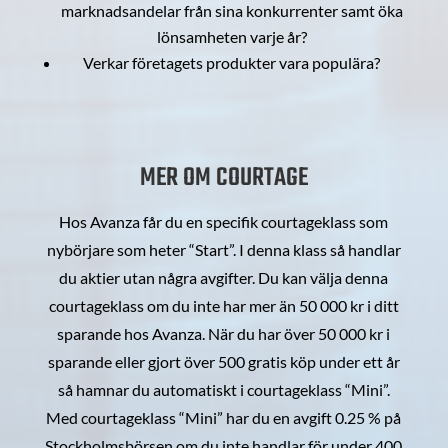
marknadsandelar från sina konkurrenter samt öka
lönsamheten varje år?
Verkar företagets produkter vara populära?
MER OM COURTAGE
Hos Avanza får du en specifik courtageklass som
nybörjare som heter “Start”. I denna klass så handlar
du aktier utan några avgifter. Du kan välja denna
courtageklass om du inte har mer än 50 000 kr i ditt
sparande hos Avanza. När du har över 50 000 kr i
sparande eller gjort över 500 gratis köp under ett år
så hamnar du automatiskt i courtageklass “Mini”.
Med courtageklass “Mini” har du en avgift 0.25 % på
Stockholmsbörsen om du inte handlar för under 400