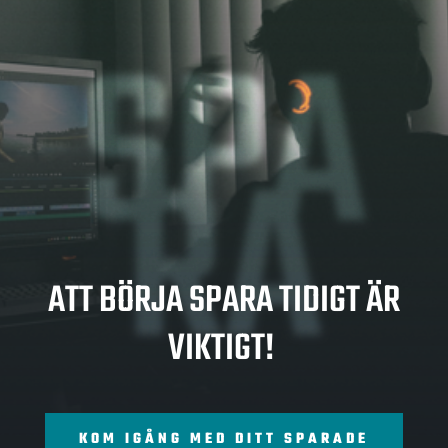
SPA
RA
ATT BÖRJA SPARA TIDIGT ÄR
VIKTIGT!
KOM IGÅNG MED DITT SPARADE