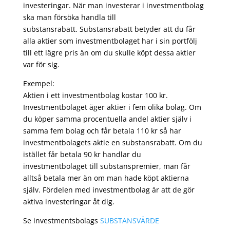
investeringar. När man investerar i investmentbolag
ska man försöka handla till
substansrabatt. Substansrabatt betyder att du får
alla aktier som investmentbolaget har i sin portfölj
till ett lägre pris än om du skulle köpt dessa aktier
var för sig.
Exempel:
Aktien i ett investmentbolag kostar 100 kr.
Investmentbolaget äger aktier i fem olika bolag. Om
du köper samma procentuella andel aktier själv i
samma fem bolag och får betala 110 kr så har
investmentbolagets aktie en substansrabatt. Om du
istället får betala 90 kr handlar du
investmentbolaget till substanspremier, man får
alltså betala mer än om man hade köpt aktierna
själv. Fördelen med investmentbolag är att de gör
aktiva investeringar åt dig.
Se investmentsbolags
SUBSTANSVÄRDE