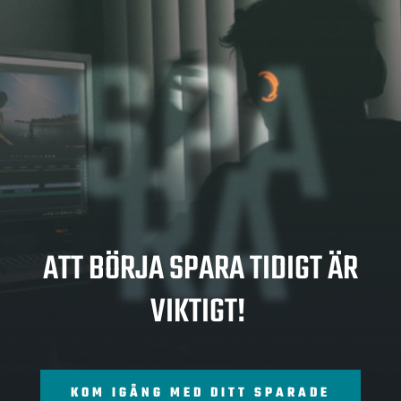
SPA
RA
ATT BÖRJA SPARA TIDIGT ÄR
VIKTIGT!
KOM IGÅNG MED DITT SPARADE