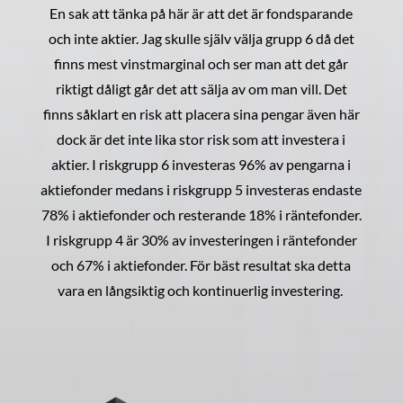
En sak att tänka på här är att det är fondsparande
och inte aktier. Jag skulle själv välja grupp 6 då det
finns mest vinstmarginal och ser man att det går
riktigt dåligt går det att sälja av om man vill. Det
finns såklart en risk att placera sina pengar även här
dock är det inte lika stor risk som att investera i
aktier. I riskgrupp 6 investeras 96% av pengarna i
aktiefonder medans i riskgrupp 5 investeras endaste
78% i aktiefonder och resterande 18% i räntefonder.
I riskgrupp 4 är 30% av investeringen i räntefonder
och 67% i aktiefonder. För bäst resultat ska detta
vara en långsiktig och kontinuerlig investering.