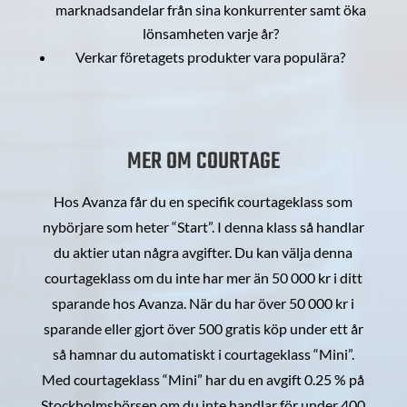
marknadsandelar från sina konkurrenter samt öka
lönsamheten varje år?
Verkar företagets produkter vara populära?
MER OM COURTAGE
Hos Avanza får du en specifik courtageklass som
nybörjare som heter “Start”. I denna klass så handlar
du aktier utan några avgifter. Du kan välja denna
courtageklass om du inte har mer än 50 000 kr i ditt
sparande hos Avanza. När du har över 50 000 kr i
sparande eller gjort över 500 gratis köp under ett år
så hamnar du automatiskt i courtageklass “Mini”.
Med courtageklass “Mini” har du en avgift 0.25 % på
Stockholmsbörsen om du inte handlar för under 400