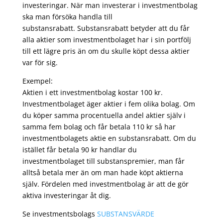
investeringar. När man investerar i investmentbolag
ska man försöka handla till
substansrabatt. Substansrabatt betyder att du får
alla aktier som investmentbolaget har i sin portfölj
till ett lägre pris än om du skulle köpt dessa aktier
var för sig.
Exempel:
Aktien i ett investmentbolag kostar 100 kr.
Investmentbolaget äger aktier i fem olika bolag. Om
du köper samma procentuella andel aktier själv i
samma fem bolag och får betala 110 kr så har
investmentbolagets aktie en substansrabatt. Om du
istället får betala 90 kr handlar du
investmentbolaget till substanspremier, man får
alltså betala mer än om man hade köpt aktierna
själv. Fördelen med investmentbolag är att de gör
aktiva investeringar åt dig.
Se investmentsbolags
SUBSTANSVÄRDE