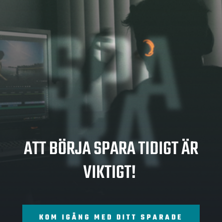
SPA
RA
ATT BÖRJA SPARA TIDIGT ÄR
VIKTIGT!
KOM IGÅNG MED DITT SPARADE