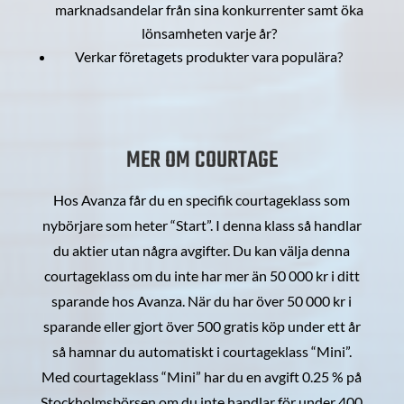
marknadsandelar från sina konkurrenter samt öka
lönsamheten varje år?
Verkar företagets produkter vara populära?
MER OM COURTAGE
Hos Avanza får du en specifik courtageklass som
nybörjare som heter “Start”. I denna klass så handlar
du aktier utan några avgifter. Du kan välja denna
courtageklass om du inte har mer än 50 000 kr i ditt
sparande hos Avanza. När du har över 50 000 kr i
sparande eller gjort över 500 gratis köp under ett år
så hamnar du automatiskt i courtageklass “Mini”.
Med courtageklass “Mini” har du en avgift 0.25 % på
Stockholmsbörsen om du inte handlar för under 400