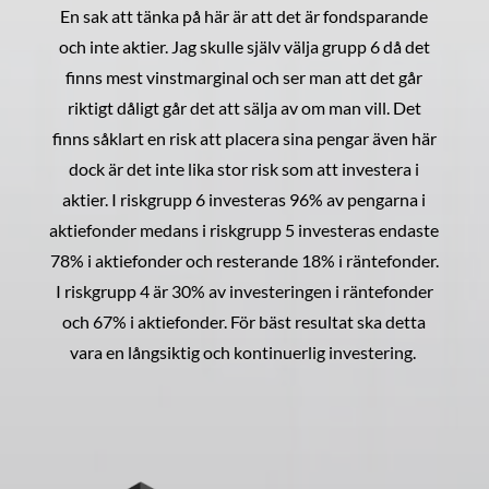
En sak att tänka på här är att det är fondsparande
och inte aktier. Jag skulle själv välja grupp 6 då det
finns mest vinstmarginal och ser man att det går
riktigt dåligt går det att sälja av om man vill. Det
finns såklart en risk att placera sina pengar även här
dock är det inte lika stor risk som att investera i
aktier. I riskgrupp 6 investeras 96% av pengarna i
aktiefonder medans i riskgrupp 5 investeras endaste
78% i aktiefonder och resterande 18% i räntefonder.
I riskgrupp 4 är 30% av investeringen i räntefonder
och 67% i aktiefonder. För bäst resultat ska detta
vara en långsiktig och kontinuerlig investering.