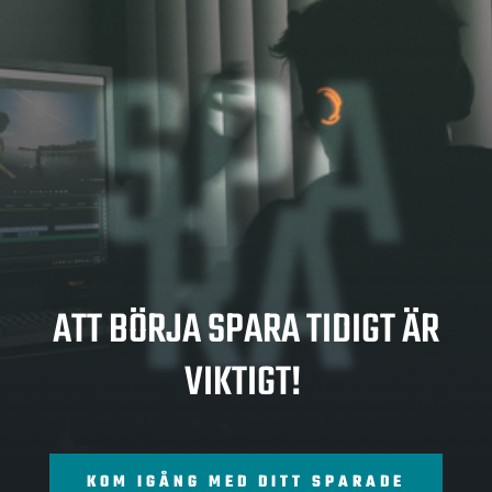
SPA
RA
ATT BÖRJA SPARA TIDIGT ÄR
VIKTIGT!
KOM IGÅNG MED DITT SPARADE