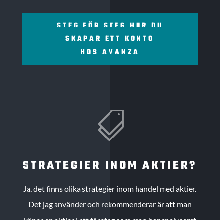
STEG FÖR STEG HUR DU
SKAPAR ETT KONTO
HOS AVANZA

STRATEGIER INOM AKTIER?
Ja, det finns olika strategier inom handel med aktier.
Det jag använder och rekommenderar är att man
köper en aktier i ett företag som man har analyserat