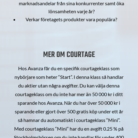
marknadsandelar från sina konkurrenter samt öka
lönsamheten varje år?
Verkar företagets produkter vara populära?
MER OM COURTAGE
Hos Avanza får du en specifik courtageklass som
nybörjare som heter “Start”. I denna klass så handlar
du aktier utan några avgifter. Du kan välja denna
courtageklass om du inte har mer än 50 000 kr i ditt
sparande hos Avanza. När du har över 50 000 kr i
sparande eller gjort över 500 gratis köp under ett år
så hamnar du automatiskt i courtageklass “Mini”.
Med courtageklass “Mini” har du en avgift 0.25 % på
Stockholmsbörsen om du inte handlar för under 400