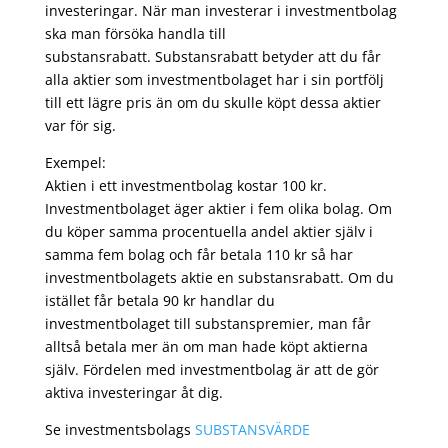
investeringar. När man investerar i investmentbolag
ska man försöka handla till
substansrabatt. Substansrabatt betyder att du får
alla aktier som investmentbolaget har i sin portfölj
till ett lägre pris än om du skulle köpt dessa aktier
var för sig.
Exempel:
Aktien i ett investmentbolag kostar 100 kr.
Investmentbolaget äger aktier i fem olika bolag. Om
du köper samma procentuella andel aktier själv i
samma fem bolag och får betala 110 kr så har
investmentbolagets aktie en substansrabatt. Om du
istället får betala 90 kr handlar du
investmentbolaget till substanspremier, man får
alltså betala mer än om man hade köpt aktierna
själv. Fördelen med investmentbolag är att de gör
aktiva investeringar åt dig.
Se investmentsbolags
SUBSTANSVÄRDE