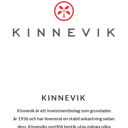
KINNEVIK
Kinnevik är ett investmentbolag som grundades
år
1936 och har levererat en stabil avkastning sedan
dess
. Kinneviks portfölj består utav många olika