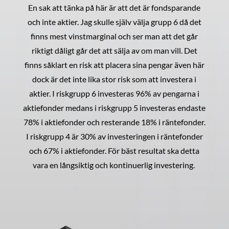
En sak att tänka på här är att det är fondsparande
och inte aktier. Jag skulle själv välja grupp 6 då det
finns mest vinstmarginal och ser man att det går
riktigt dåligt går det att sälja av om man vill. Det
finns såklart en risk att placera sina pengar även här
dock är det inte lika stor risk som att investera i
aktier. I riskgrupp 6 investeras 96% av pengarna i
aktiefonder medans i riskgrupp 5 investeras endaste
78% i aktiefonder och resterande 18% i räntefonder.
I riskgrupp 4 är 30% av investeringen i räntefonder
och 67% i aktiefonder. För bäst resultat ska detta
vara en långsiktig och kontinuerlig investering.