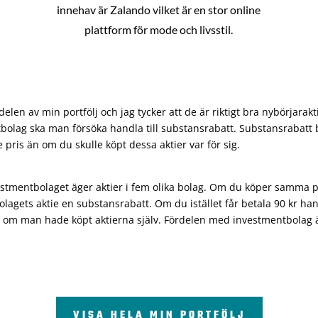
innehav är Zalando vilket är en stor online
plattform för mode och livsstil.
len av min portfölj och jag tycker att de är riktigt bra nybörjarakt
bolag ska man försöka handla till substansrabatt. Substansrabatt b
re pris än om du skulle köpt dessa aktier var för sig.
vestmentbolaget äger aktier i fem olika bolag. Om du köper samma 
olagets aktie en substansrabatt. Om du istället får betala 90 kr han
 om man hade köpt aktierna själv. Fördelen med investmentbolag är 
VISA HELA MIN PORTFÖLJ