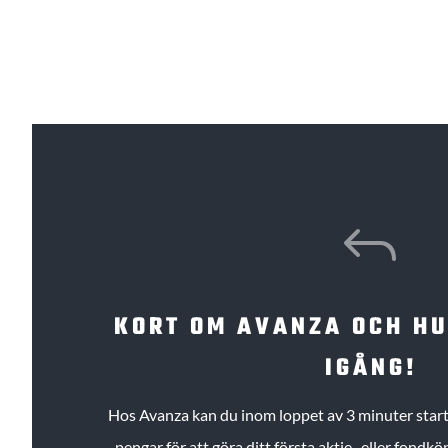
J
KORT OM AVANZA OCH H
IGÅNG!
Hos Avanza kan du inom loppet av 3 minuter starta
pengar för att göra ditt första aktie- eller fond