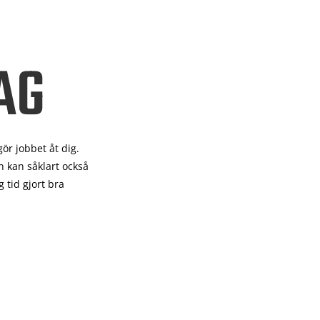
AG
gör
jobbet åt dig.
 kan såklart också
 tid gjort bra