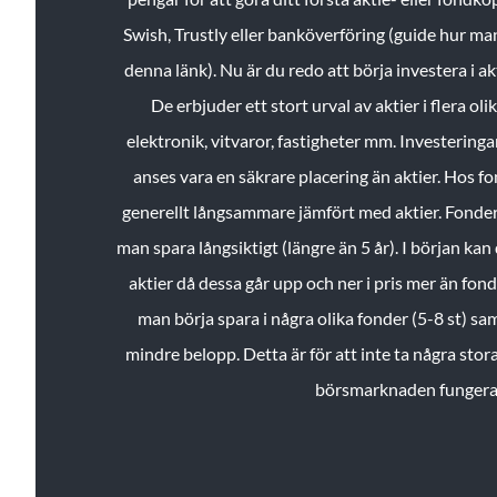
Swish, Trustly eller banköverföring (guide hur ma
denna länk). Nu är du redo att börja investera i a
De erbjuder ett stort urval av aktier i flera ol
elektronik, vitvaror, fastigheter mm. Investeringar
anses vara en säkrare placering än aktier. Hos f
generellt långsammare jämfört med aktier. Fonder 
man spara långsiktigt (längre än 5 år). I början kan d
aktier då dessa går upp och ner i pris mer än fo
man börja spara i några olika fonder (5-8 st) sam
mindre belopp. Detta är för att inte ta några stora
börsmarknaden fungera