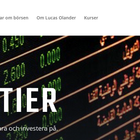
lar om börsen
Om Lucas Olander
Kurser
TIER
ara och investera på.