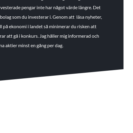
 investerade pengar inte har något värde längre. Det
de bolag som du investerar i. Genom att läsa nyheter,
ll på ekonomi i landet så minimerar du risken att
rar att gå i konkurs. Jag håller mig informerad och
na aktier minst en gång per dag.