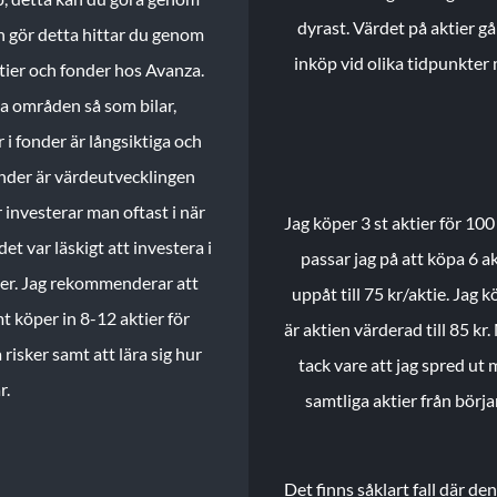
dyrast. Värdet på aktier gå
n gör detta hittar du genom
inköp vid olika tidpunkter 
ktier och fonder hos Avanza.
ika områden så som bilar,
 i fonder är långsiktiga och
onder är värdeutvecklingen
investerar man oftast i när
Jag köper 3 st aktier för 100
et var läskigt att investera i
passar jag på att köpa 6 akt
nder. Jag rekommenderar att
uppåt till 75 kr/aktie. Jag k
t köper in 8-12 aktier för
är aktien värderad till 85 kr.
 risker samt att lära sig hur
tack vare att jag spred ut
r.
samtliga aktier från börj
Det finns såklart fall där d