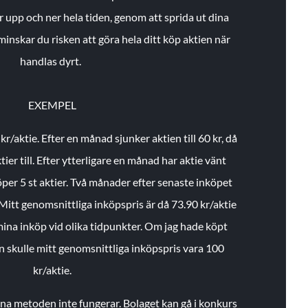
r upp och ner hela tiden, genom att sprida ut dina
minskar du risken att göra hela ditt köp aktien när
handlas dyrt.
EXEMPEL
 kr/aktie.
Efter en månad sjunker aktien till 60 kr, då
ier till.
Efter ytterligare en månad har aktie vänt
öper 5 st aktier.
Två månader efter senaste inköpet
Mitt genomsnittliga inköpspris är då 73.90 kr/aktie
 mina inköp vid olika tidpunkter. Om jag hade köpt
an skulle mitt genomsnittliga inköpspris vara 100
kr/aktie.
enna metoden inte fungerar. Bolaget kan gå i konkurs