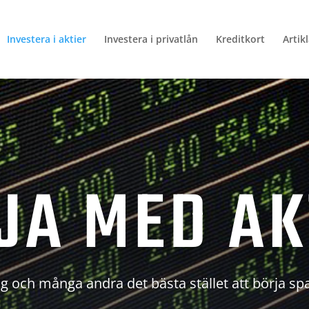
Investera i aktier
Investera i privatlån
Kreditkort
Artik
JA MED AK
g och många andra det bästa stället att börja sp