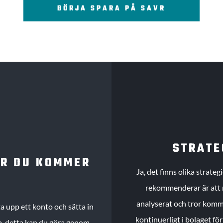
BÖRJA SPARA PÅ SAVR
STRATE
UR DU KOMMER
Ja, det finns olika strate
rekommenderar är att m
analyserat och tror komme
 upp ett konto och sätta in
kontinuerligt i bolaget fö
köp, detta kan du göra genom