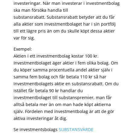
investeringar. När man investerar i investmentbolag
ska man försöka handla till
substansrabatt. Substansrabatt betyder att du får
alla aktier som investmentbolaget har i sin portfölj
till ett lägre pris än om du skulle köpt dessa aktier
var för sig.
Exempel:
Aktien i ett investmentbolag kostar 100 kr.
Investmentbolaget äger aktier i fem olika bolag. Om
du köper samma procentuella andel aktier själv i
samma fem bolag och får betala 110 kr så har
investmentbolagets aktie en substansrabatt. Om du
istället får betala 90 kr handlar du
investmentbolaget till substanspremier, man får
alltså betala mer än om man hade köpt aktierna
själv. Fördelen med investmentbolag är att de gör
aktiva investeringar åt dig.
Se investmentsbolags
SUBSTANSVÄRDE