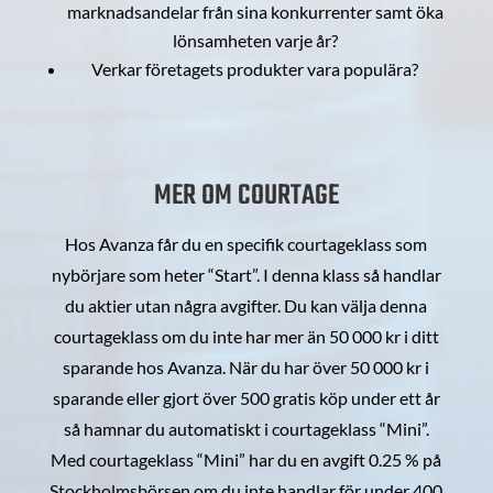
marknadsandelar från sina konkurrenter samt öka
lönsamheten varje år?
Verkar företagets produkter vara populära?
MER OM COURTAGE
Hos Avanza får du en specifik courtageklass som
nybörjare som heter “Start”. I denna klass så handlar
du aktier utan några avgifter. Du kan välja denna
courtageklass om du inte har mer än 50 000 kr i ditt
sparande hos Avanza. När du har över 50 000 kr i
sparande eller gjort över 500 gratis köp under ett år
så hamnar du automatiskt i courtageklass “Mini”.
Med courtageklass “Mini” har du en avgift 0.25 % på
Stockholmsbörsen om du inte handlar för under 400