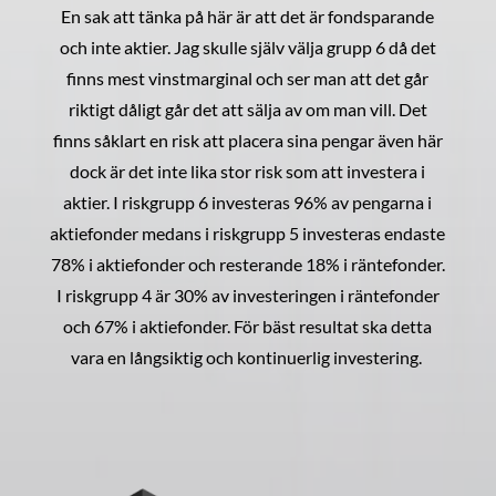
En sak att tänka på här är att det är fondsparande
och inte aktier. Jag skulle själv välja grupp 6 då det
finns mest vinstmarginal och ser man att det går
riktigt dåligt går det att sälja av om man vill. Det
finns såklart en risk att placera sina pengar även här
dock är det inte lika stor risk som att investera i
aktier. I riskgrupp 6 investeras 96% av pengarna i
aktiefonder medans i riskgrupp 5 investeras endaste
78% i aktiefonder och resterande 18% i räntefonder.
I riskgrupp 4 är 30% av investeringen i räntefonder
och 67% i aktiefonder. För bäst resultat ska detta
vara en långsiktig och kontinuerlig investering.