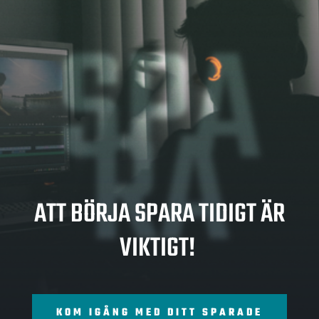
SPA
RA
ATT BÖRJA SPARA TIDIGT ÄR
VIKTIGT!
KOM IGÅNG MED DITT SPARADE