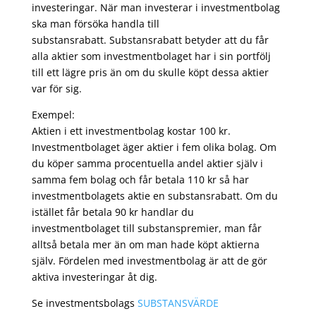
investeringar. När man investerar i investmentbolag
ska man försöka handla till
substansrabatt. Substansrabatt betyder att du får
alla aktier som investmentbolaget har i sin portfölj
till ett lägre pris än om du skulle köpt dessa aktier
var för sig.
Exempel:
Aktien i ett investmentbolag kostar 100 kr.
Investmentbolaget äger aktier i fem olika bolag. Om
du köper samma procentuella andel aktier själv i
samma fem bolag och får betala 110 kr så har
investmentbolagets aktie en substansrabatt. Om du
istället får betala 90 kr handlar du
investmentbolaget till substanspremier, man får
alltså betala mer än om man hade köpt aktierna
själv. Fördelen med investmentbolag är att de gör
aktiva investeringar åt dig.
Se investmentsbolags
SUBSTANSVÄRDE