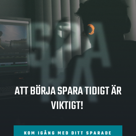
SPA
RA
ATT BÖRJA SPARA TIDIGT ÄR
VIKTIGT!
KOM IGÅNG MED DITT SPARADE