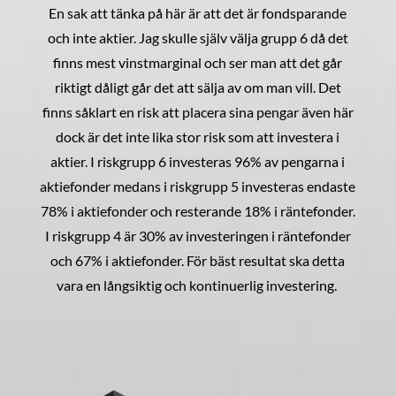
En sak att tänka på här är att det är fondsparande
och inte aktier. Jag skulle själv välja grupp 6 då det
finns mest vinstmarginal och ser man att det går
riktigt dåligt går det att sälja av om man vill. Det
finns såklart en risk att placera sina pengar även här
dock är det inte lika stor risk som att investera i
aktier. I riskgrupp 6 investeras 96% av pengarna i
aktiefonder medans i riskgrupp 5 investeras endaste
78% i aktiefonder och resterande 18% i räntefonder.
I riskgrupp 4 är 30% av investeringen i räntefonder
och 67% i aktiefonder. För bäst resultat ska detta
vara en långsiktig och kontinuerlig investering.