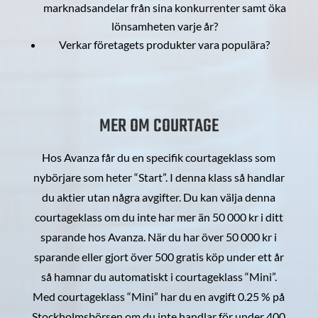
marknadsandelar från sina konkurrenter samt öka
lönsamheten varje år?
Verkar företagets produkter vara populära?
MER OM COURTAGE
Hos Avanza får du en specifik courtageklass som
nybörjare som heter “Start”. I denna klass så handlar
du aktier utan några avgifter. Du kan välja denna
courtageklass om du inte har mer än 50 000 kr i ditt
sparande hos Avanza. När du har över 50 000 kr i
sparande eller gjort över 500 gratis köp under ett år
så hamnar du automatiskt i courtageklass “Mini”.
Med courtageklass “Mini” har du en avgift 0.25 % på
Stockholmsbörsen om du inte handlar för under 400