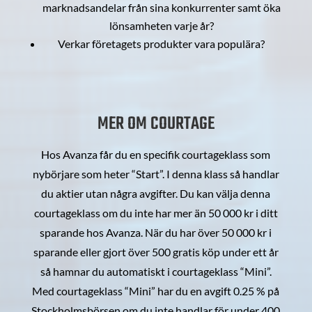
marknadsandelar från sina konkurrenter samt öka
lönsamheten varje år?
Verkar företagets produkter vara populära?
MER OM COURTAGE
Hos Avanza får du en specifik courtageklass som
nybörjare som heter “Start”. I denna klass så handlar
du aktier utan några avgifter. Du kan välja denna
courtageklass om du inte har mer än 50 000 kr i ditt
sparande hos Avanza. När du har över 50 000 kr i
sparande eller gjort över 500 gratis köp under ett år
så hamnar du automatiskt i courtageklass “Mini”.
Med courtageklass “Mini” har du en avgift 0.25 % på
Stockholmsbörsen om du inte handlar för under 400