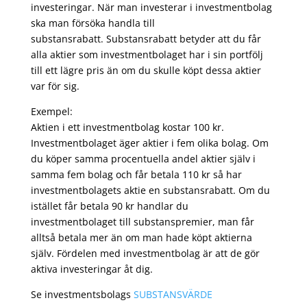
investeringar. När man investerar i investmentbolag
ska man försöka handla till
substansrabatt. Substansrabatt betyder att du får
alla aktier som investmentbolaget har i sin portfölj
till ett lägre pris än om du skulle köpt dessa aktier
var för sig.
Exempel:
Aktien i ett investmentbolag kostar 100 kr.
Investmentbolaget äger aktier i fem olika bolag. Om
du köper samma procentuella andel aktier själv i
samma fem bolag och får betala 110 kr så har
investmentbolagets aktie en substansrabatt. Om du
istället får betala 90 kr handlar du
investmentbolaget till substanspremier, man får
alltså betala mer än om man hade köpt aktierna
själv. Fördelen med investmentbolag är att de gör
aktiva investeringar åt dig.
Se investmentsbolags
SUBSTANSVÄRDE