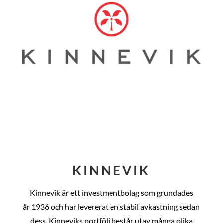
KINNEVIK
Kinnevik är ett investmentbolag som grundades
år
1936 och har levererat en stabil avkastning sedan
dess
. Kinneviks portfölj består utav många olika