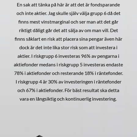
En sak att tänka på här är att det är fondsparande
och inte aktier. Jag skulle själv välja grupp 6 då det
finns mest vinstmarginal och ser man att det går
riktigt dåligt går det att sälja av om man vill. Det
finns såklart en risk att placera sina pengar även här
dock är det inte lika stor risk som att investera i
aktier. I riskgrupp 6 investeras 96% av pengarna i
aktiefonder medans i riskgrupp 5 investeras endaste
78% i aktiefonder och resterande 18% i räntefonder.
I riskgrupp 4 är 30% av investeringen i räntefonder
och 67% i aktiefonder. För bäst resultat ska detta
vara en långsiktig och kontinuerlig investering.