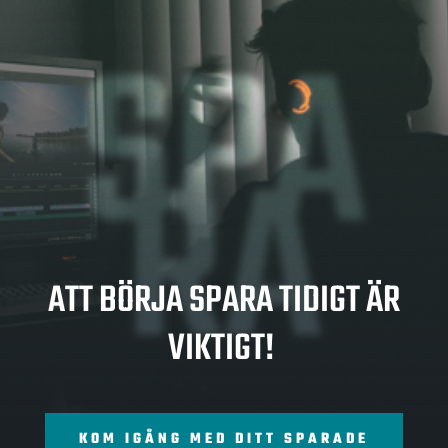
SPA
RA
ATT BÖRJA SPARA TIDIGT ÄR
VIKTIGT!
KOM IGÅNG MED DITT SPARADE