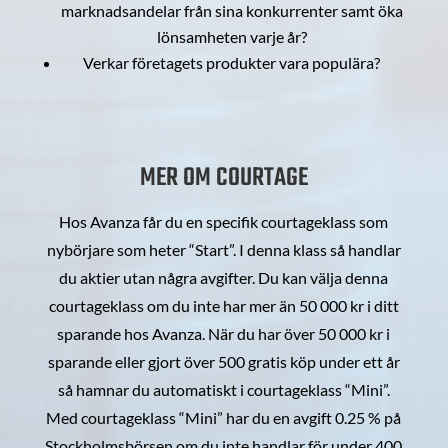
marknadsandelar från sina konkurrenter samt öka
lönsamheten varje år?
Verkar företagets produkter vara populära?
MER OM COURTAGE
Hos Avanza får du en specifik courtageklass som
nybörjare som heter “Start”. I denna klass så handlar
du aktier utan några avgifter. Du kan välja denna
courtageklass om du inte har mer än 50 000 kr i ditt
sparande hos Avanza. När du har över 50 000 kr i
sparande eller gjort över 500 gratis köp under ett år
så hamnar du automatiskt i courtageklass “Mini”.
Med courtageklass “Mini” har du en avgift 0.25 % på
Stockholmsbörsen om du inte handlar för under 400