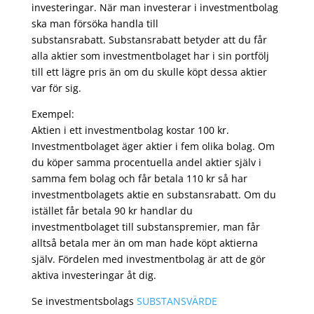
investeringar. När man investerar i investmentbolag
ska man försöka handla till
substansrabatt. Substansrabatt betyder att du får
alla aktier som investmentbolaget har i sin portfölj
till ett lägre pris än om du skulle köpt dessa aktier
var för sig.
Exempel:
Aktien i ett investmentbolag kostar 100 kr.
Investmentbolaget äger aktier i fem olika bolag. Om
du köper samma procentuella andel aktier själv i
samma fem bolag och får betala 110 kr så har
investmentbolagets aktie en substansrabatt. Om du
istället får betala 90 kr handlar du
investmentbolaget till substanspremier, man får
alltså betala mer än om man hade köpt aktierna
själv. Fördelen med investmentbolag är att de gör
aktiva investeringar åt dig.
Se investmentsbolags
SUBSTANSVÄRDE