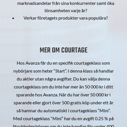
marknadsandelar från sina konkurrenter samt öka
lönsamheten varje år?
Verkar företagets produkter vara populära?
MER OM COURTAGE
Hos Avanza får du en specifik courtageklass som
nybörjare som heter “Start”. I denna klass så handlar
du aktier utan några avgifter. Du kan välja denna
courtageklass om du inte har mer än 50 000 kr i ditt
sparande hos Avanza. När du har över 50 000 kr i
sparande eller gjort över 500 gratis köp under ett år
så hamnar du automatiskt i courtageklass “Mini”.
Med courtageklass “Mini” har du en avgift 0.25 % på
Stockholmsbörsen om du inte handlar för under 400