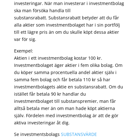
investeringar. När man investerar i investmentbolag
ska man försöka handla till
substansrabatt. Substansrabatt betyder att du får
alla aktier som investmentbolaget har i sin portfölj
till ett lägre pris än om du skulle köpt dessa aktier
var för sig.
Exempel:
Aktien i ett investmentbolag kostar 100 kr.
Investmentbolaget äger aktier i fem olika bolag. Om
du köper samma procentuella andel aktier själv i
samma fem bolag och får betala 110 kr så har
investmentbolagets aktie en substansrabatt. Om du
istället får betala 90 kr handlar du
investmentbolaget till substanspremier, man får
alltså betala mer än om man hade köpt aktierna
själv. Fördelen med investmentbolag är att de gör
aktiva investeringar åt dig.
Se investmentsbolags
SUBSTANSVÄRDE