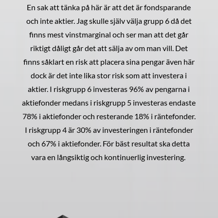
En sak att tänka på här är att det är fondsparande
och inte aktier. Jag skulle själv välja grupp 6 då det
finns mest vinstmarginal och ser man att det går
riktigt dåligt går det att sälja av om man vill. Det
finns såklart en risk att placera sina pengar även här
dock är det inte lika stor risk som att investera i
aktier. I riskgrupp 6 investeras 96% av pengarna i
aktiefonder medans i riskgrupp 5 investeras endaste
78% i aktiefonder och resterande 18% i räntefonder.
I riskgrupp 4 är 30% av investeringen i räntefonder
och 67% i aktiefonder. För bäst resultat ska detta
vara en långsiktig och kontinuerlig investering.