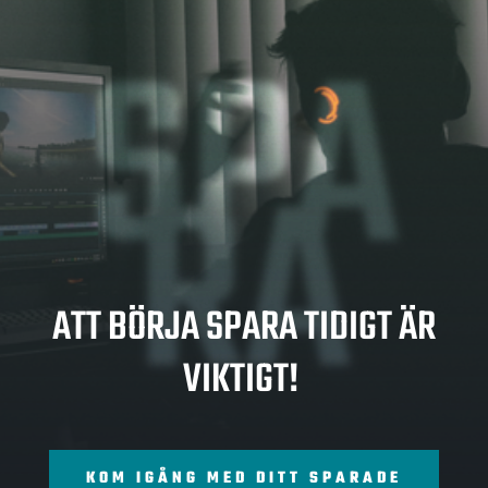
SPA
RA
ATT BÖRJA SPARA TIDIGT ÄR
VIKTIGT!
KOM IGÅNG MED DITT SPARADE