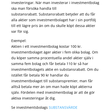
investeringar. När man investerar i investmentbolag
ska man försöka handla till
substansrabatt. Substansrabatt betyder att du får
alla aktier som investmentbolaget har i sin portfölj
till ett lägre pris än om du skulle köpt dessa aktier
var för sig.
Exempel:
Aktien i ett investmentbolag kostar 100 kr.
Investmentbolaget äger aktier i fem olika bolag. Om
du köper samma procentuella andel aktier själv i
samma fem bolag och får betala 110 kr så har
investmentbolagets aktie en substansrabatt. Om du
istället får betala 90 kr handlar du
investmentbolaget till substanspremier, man får
alltså betala mer än om man hade köpt aktierna
själv. Fördelen med investmentbolag är att de gör
aktiva investeringar åt dig.
Se investmentsbolags
SUBSTANSVÄRDE