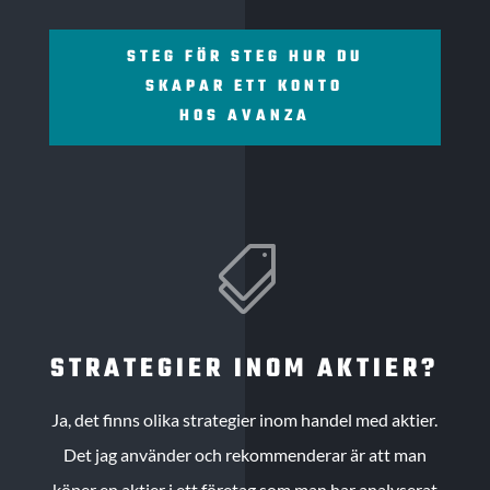
STEG FÖR STEG HUR DU
SKAPAR ETT KONTO
HOS AVANZA

STRATEGIER INOM AKTIER?
Ja, det finns olika strategier inom handel med aktier.
Det jag använder och rekommenderar är att man
köper en aktier i ett företag som man har analyserat