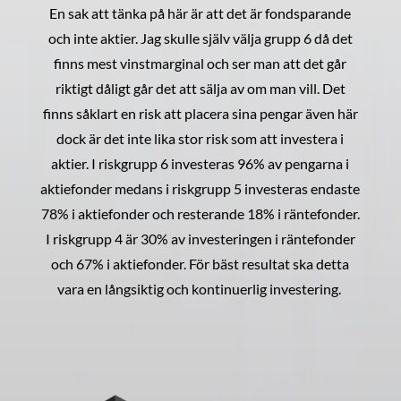
En sak att tänka på här är att det är fondsparande
och inte aktier. Jag skulle själv välja grupp 6 då det
finns mest vinstmarginal och ser man att det går
riktigt dåligt går det att sälja av om man vill. Det
finns såklart en risk att placera sina pengar även här
dock är det inte lika stor risk som att investera i
aktier. I riskgrupp 6 investeras 96% av pengarna i
aktiefonder medans i riskgrupp 5 investeras endaste
78% i aktiefonder och resterande 18% i räntefonder.
I riskgrupp 4 är 30% av investeringen i räntefonder
och 67% i aktiefonder. För bäst resultat ska detta
vara en långsiktig och kontinuerlig investering.