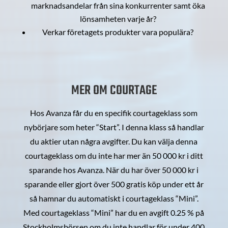
marknadsandelar från sina konkurrenter samt öka
lönsamheten varje år?
Verkar företagets produkter vara populära?
MER OM COURTAGE
Hos Avanza får du en specifik courtageklass som
nybörjare som heter “Start”. I denna klass så handlar
du aktier utan några avgifter. Du kan välja denna
courtageklass om du inte har mer än 50 000 kr i ditt
sparande hos Avanza. När du har över 50 000 kr i
sparande eller gjort över 500 gratis köp under ett år
så hamnar du automatiskt i courtageklass “Mini”.
Med courtageklass “Mini” har du en avgift 0.25 % på
Stockholmsbörsen om du inte handlar för under 400