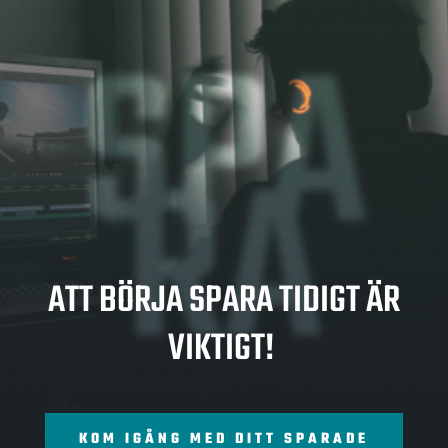
SPA
RA
ATT BÖRJA SPARA TIDIGT ÄR
VIKTIGT!
KOM IGÅNG MED DITT SPARADE