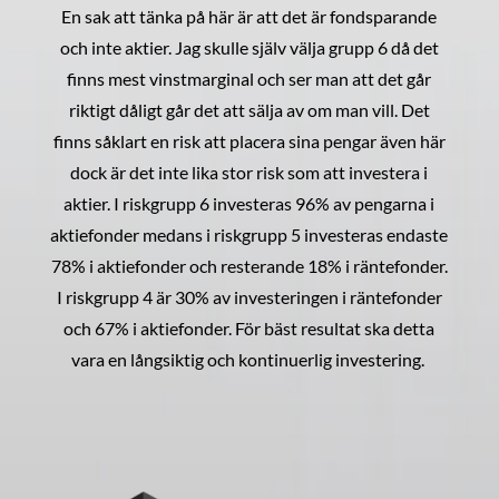
En sak att tänka på här är att det är fondsparande
och inte aktier. Jag skulle själv välja grupp 6 då det
finns mest vinstmarginal och ser man att det går
riktigt dåligt går det att sälja av om man vill. Det
finns såklart en risk att placera sina pengar även här
dock är det inte lika stor risk som att investera i
aktier. I riskgrupp 6 investeras 96% av pengarna i
aktiefonder medans i riskgrupp 5 investeras endaste
78% i aktiefonder och resterande 18% i räntefonder.
I riskgrupp 4 är 30% av investeringen i räntefonder
och 67% i aktiefonder. För bäst resultat ska detta
vara en långsiktig och kontinuerlig investering.