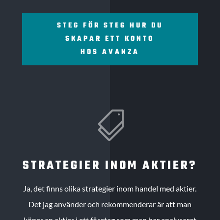
STEG FÖR STEG HUR DU
SKAPAR ETT KONTO
HOS AVANZA

STRATEGIER INOM AKTIER?
Ja, det finns olika strategier inom handel med aktier.
Det jag använder och rekommenderar är att man
köper en aktier i ett företag som man har analyserat