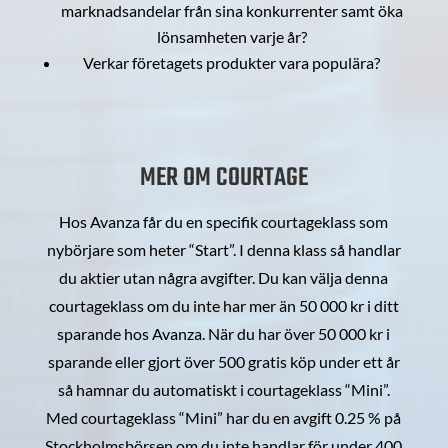
marknadsandelar från sina konkurrenter samt öka
lönsamheten varje år?
Verkar företagets produkter vara populära?
MER OM COURTAGE
Hos Avanza får du en specifik courtageklass som
nybörjare som heter “Start”. I denna klass så handlar
du aktier utan några avgifter. Du kan välja denna
courtageklass om du inte har mer än 50 000 kr i ditt
sparande hos Avanza. När du har över 50 000 kr i
sparande eller gjort över 500 gratis köp under ett år
så hamnar du automatiskt i courtageklass “Mini”.
Med courtageklass “Mini” har du en avgift 0.25 % på
Stockholmsbörsen om du inte handlar för under 400