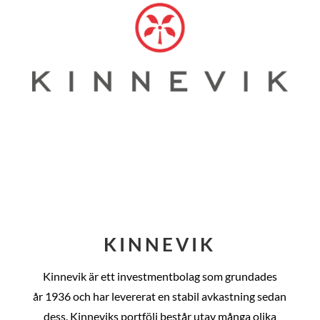
KINNEVIK
Kinnevik är ett investmentbolag som grundades
år
1936 och har levererat en stabil avkastning sedan
dess
. Kinneviks portfölj består utav många olika