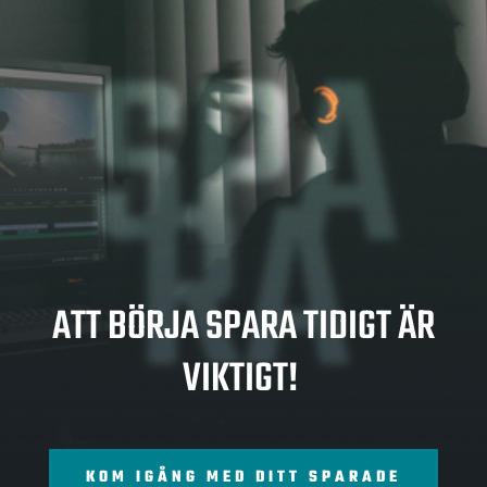
SPA
RA
ATT BÖRJA SPARA TIDIGT ÄR
VIKTIGT!
KOM IGÅNG MED DITT SPARADE