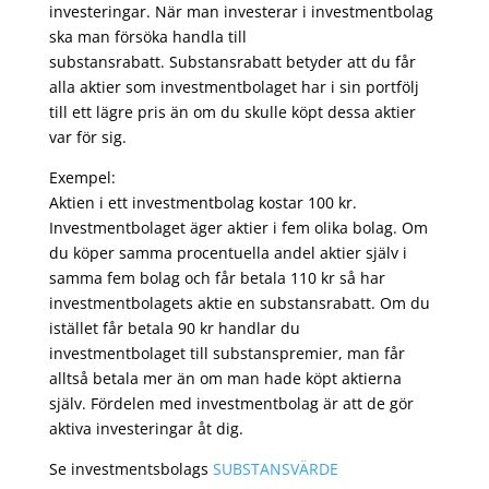
investeringar. När man investerar i investmentbolag
ska man försöka handla till
substansrabatt. Substansrabatt betyder att du får
alla aktier som investmentbolaget har i sin portfölj
till ett lägre pris än om du skulle köpt dessa aktier
var för sig.
Exempel:
Aktien i ett investmentbolag kostar 100 kr.
Investmentbolaget äger aktier i fem olika bolag. Om
du köper samma procentuella andel aktier själv i
samma fem bolag och får betala 110 kr så har
investmentbolagets aktie en substansrabatt. Om du
istället får betala 90 kr handlar du
investmentbolaget till substanspremier, man får
alltså betala mer än om man hade köpt aktierna
själv. Fördelen med investmentbolag är att de gör
aktiva investeringar åt dig.
Se investmentsbolags
SUBSTANSVÄRDE