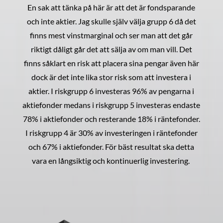
En sak att tänka på här är att det är fondsparande
och inte aktier. Jag skulle själv välja grupp 6 då det
finns mest vinstmarginal och ser man att det går
riktigt dåligt går det att sälja av om man vill. Det
finns såklart en risk att placera sina pengar även här
dock är det inte lika stor risk som att investera i
aktier. I riskgrupp 6 investeras 96% av pengarna i
aktiefonder medans i riskgrupp 5 investeras endaste
78% i aktiefonder och resterande 18% i räntefonder.
I riskgrupp 4 är 30% av investeringen i räntefonder
och 67% i aktiefonder. För bäst resultat ska detta
vara en långsiktig och kontinuerlig investering.