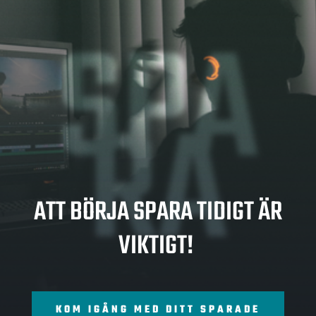
SPA
RA
ATT BÖRJA SPARA TIDIGT ÄR
VIKTIGT!
KOM IGÅNG MED DITT SPARADE