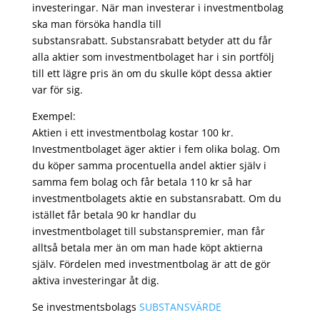
investeringar. När man investerar i investmentbolag
ska man försöka handla till
substansrabatt. Substansrabatt betyder att du får
alla aktier som investmentbolaget har i sin portfölj
till ett lägre pris än om du skulle köpt dessa aktier
var för sig.
Exempel:
Aktien i ett investmentbolag kostar 100 kr.
Investmentbolaget äger aktier i fem olika bolag. Om
du köper samma procentuella andel aktier själv i
samma fem bolag och får betala 110 kr så har
investmentbolagets aktie en substansrabatt. Om du
istället får betala 90 kr handlar du
investmentbolaget till substanspremier, man får
alltså betala mer än om man hade köpt aktierna
själv. Fördelen med investmentbolag är att de gör
aktiva investeringar åt dig.
Se investmentsbolags
SUBSTANSVÄRDE