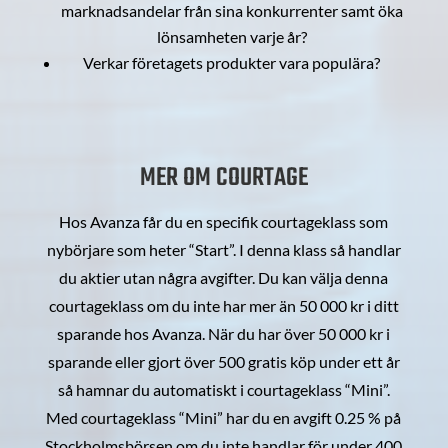
marknadsandelar från sina konkurrenter samt öka
lönsamheten varje år?
Verkar företagets produkter vara populära?
MER OM COURTAGE
Hos Avanza får du en specifik courtageklass som
nybörjare som heter “Start”. I denna klass så handlar
du aktier utan några avgifter. Du kan välja denna
courtageklass om du inte har mer än 50 000 kr i ditt
sparande hos Avanza. När du har över 50 000 kr i
sparande eller gjort över 500 gratis köp under ett år
så hamnar du automatiskt i courtageklass “Mini”.
Med courtageklass “Mini” har du en avgift 0.25 % på
Stockholmsbörsen om du inte handlar för under 400