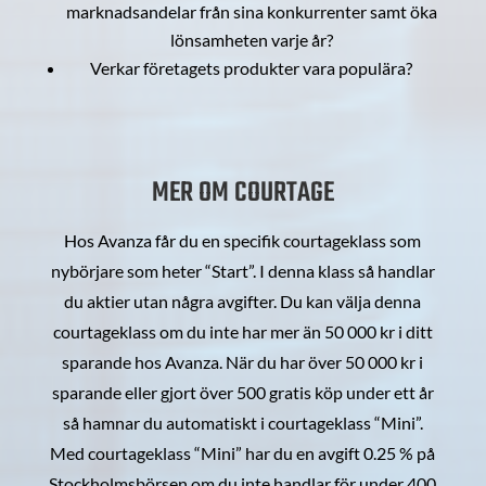
marknadsandelar från sina konkurrenter samt öka
lönsamheten varje år?
Verkar företagets produkter vara populära?
MER OM COURTAGE
Hos Avanza får du en specifik courtageklass som
nybörjare som heter “Start”. I denna klass så handlar
du aktier utan några avgifter. Du kan välja denna
courtageklass om du inte har mer än 50 000 kr i ditt
sparande hos Avanza. När du har över 50 000 kr i
sparande eller gjort över 500 gratis köp under ett år
så hamnar du automatiskt i courtageklass “Mini”.
Med courtageklass “Mini” har du en avgift 0.25 % på
Stockholmsbörsen om du inte handlar för under 400