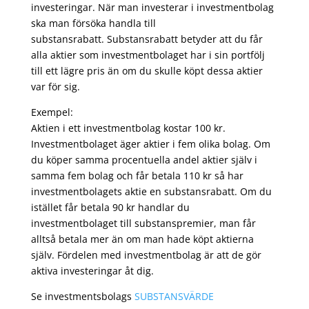
investeringar. När man investerar i investmentbolag
ska man försöka handla till
substansrabatt. Substansrabatt betyder att du får
alla aktier som investmentbolaget har i sin portfölj
till ett lägre pris än om du skulle köpt dessa aktier
var för sig.
Exempel:
Aktien i ett investmentbolag kostar 100 kr.
Investmentbolaget äger aktier i fem olika bolag. Om
du köper samma procentuella andel aktier själv i
samma fem bolag och får betala 110 kr så har
investmentbolagets aktie en substansrabatt. Om du
istället får betala 90 kr handlar du
investmentbolaget till substanspremier, man får
alltså betala mer än om man hade köpt aktierna
själv. Fördelen med investmentbolag är att de gör
aktiva investeringar åt dig.
Se investmentsbolags
SUBSTANSVÄRDE