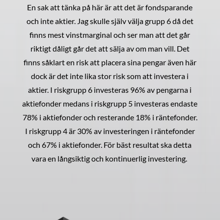
En sak att tänka på här är att det är fondsparande
och inte aktier. Jag skulle själv välja grupp 6 då det
finns mest vinstmarginal och ser man att det går
riktigt dåligt går det att sälja av om man vill. Det
finns såklart en risk att placera sina pengar även här
dock är det inte lika stor risk som att investera i
aktier. I riskgrupp 6 investeras 96% av pengarna i
aktiefonder medans i riskgrupp 5 investeras endaste
78% i aktiefonder och resterande 18% i räntefonder.
I riskgrupp 4 är 30% av investeringen i räntefonder
och 67% i aktiefonder. För bäst resultat ska detta
vara en långsiktig och kontinuerlig investering.