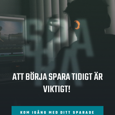
SPA
RA
ATT BÖRJA SPARA TIDIGT ÄR
VIKTIGT!
KOM IGÅNG MED DITT SPARADE