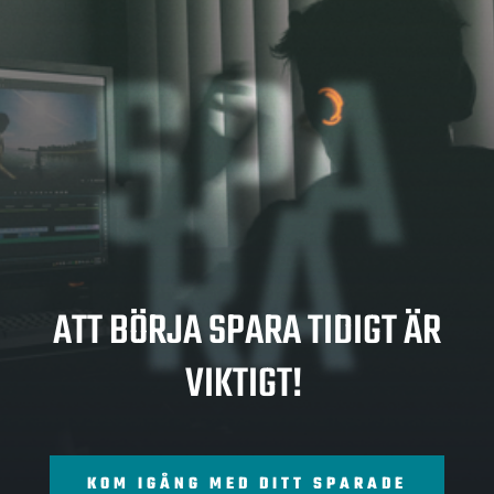
SPA
RA
ATT BÖRJA SPARA TIDIGT ÄR
VIKTIGT!
KOM IGÅNG MED DITT SPARADE