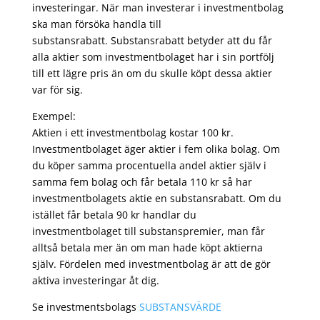
investeringar. När man investerar i investmentbolag
ska man försöka handla till
substansrabatt. Substansrabatt betyder att du får
alla aktier som investmentbolaget har i sin portfölj
till ett lägre pris än om du skulle köpt dessa aktier
var för sig.
Exempel:
Aktien i ett investmentbolag kostar 100 kr.
Investmentbolaget äger aktier i fem olika bolag. Om
du köper samma procentuella andel aktier själv i
samma fem bolag och får betala 110 kr så har
investmentbolagets aktie en substansrabatt. Om du
istället får betala 90 kr handlar du
investmentbolaget till substanspremier, man får
alltså betala mer än om man hade köpt aktierna
själv. Fördelen med investmentbolag är att de gör
aktiva investeringar åt dig.
Se investmentsbolags
SUBSTANSVÄRDE