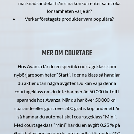
marknadsandelar från sina konkurrenter samt öka
lönsamheten varje år?
Verkar företagets produkter vara populära?
MER OM COURTAGE
Hos Avanza får du en specifik courtageklass som
nybörjare som heter “Start”. I denna klass så handlar
du aktier utan några avgifter. Du kan välja denna
courtageklass om du inte har mer än 50 000 kr i ditt
sparande hos Avanza. När du har över 50 000 kr i
sparande eller gjort över 500 gratis köp under ett år
så hamnar du automatiskt i courtageklass “Mini”.
Med courtageklass “Mini” har du en avgift 0.25 % på
Stockholmsbörsen om du inte handlar för under 400