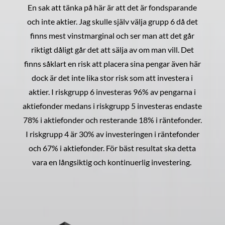
En sak att tänka på här är att det är fondsparande
och inte aktier. Jag skulle själv välja grupp 6 då det
finns mest vinstmarginal och ser man att det går
riktigt dåligt går det att sälja av om man vill. Det
finns såklart en risk att placera sina pengar även här
dock är det inte lika stor risk som att investera i
aktier. I riskgrupp 6 investeras 96% av pengarna i
aktiefonder medans i riskgrupp 5 investeras endaste
78% i aktiefonder och resterande 18% i räntefonder.
I riskgrupp 4 är 30% av investeringen i räntefonder
och 67% i aktiefonder. För bäst resultat ska detta
vara en långsiktig och kontinuerlig investering.