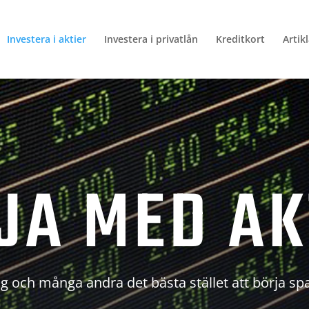
Investera i aktier
Investera i privatlån
Kreditkort
Artik
JA MED AK
g och många andra det bästa stället att börja sp