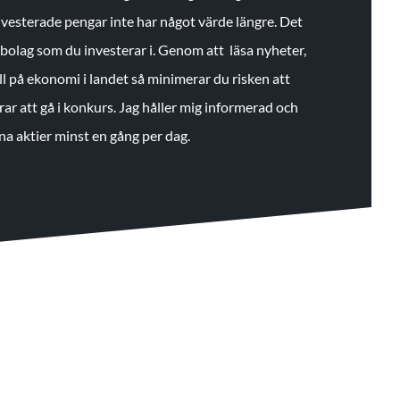
 investerade pengar inte har något värde längre. Det
de bolag som du investerar i. Genom att läsa nyheter,
ll på ekonomi i landet så minimerar du risken att
rar att gå i konkurs. Jag håller mig informerad och
na aktier minst en gång per dag.