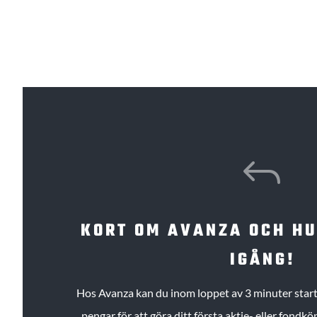
J
KORT OM AVANZA OCH H
IGÅNG!
Hos Avanza kan du inom loppet av 3 minuter starta
pengar för att göra ditt första aktie- eller fond