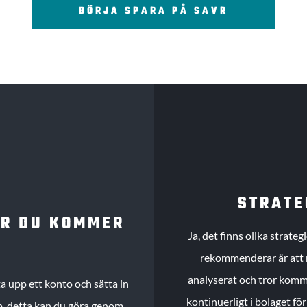
BÖRJA SPARA PÅ SAVR
STRATE
UR DU KOMMER
Ja, det finns olika strate
rekommenderar är att m
analyserat och tror komme
 upp ett konto och sätta in
kontinuerligt i bolaget fö
köp, detta kan du göra genom