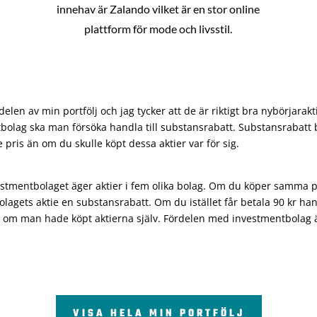
innehav är Zalando vilket är en stor online
plattform för mode och livsstil.
len av min portfölj och jag tycker att de är riktigt bra nybörjarakt
bolag ska man försöka handla till substansrabatt. Substansrabatt b
re pris än om du skulle köpt dessa aktier var för sig.
vestmentbolaget äger aktier i fem olika bolag. Om du köper samma 
olagets aktie en substansrabatt. Om du istället får betala 90 kr han
 om man hade köpt aktierna själv. Fördelen med investmentbolag är 
VISA HELA MIN PORTFÖLJ