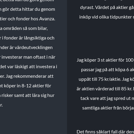
dyrast. Värdet på aktier gå
n gör detta hittar du genom
inköp vid olika tidpunkter 
ktier och fonder hos Avanza.
ika områden så som bilar,
 i fonder är långsiktiga och
onder är värdeutvecklingen
investerar man oftast i när
Jag köper 3 st aktier för 100
et var läskigt att investera i
passar jag på att köpa 6 akt
nder. Jag rekommenderar att
uppåt till 75 kr/aktie. Jag k
t köper in 8-12 aktier för
är aktien värderad till 85 kr.
 risker samt att lära sig hur
tack vare att jag spred ut
r.
samtliga aktier från börj
Det finns såklart fall där d