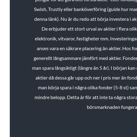
Swish, Trustly eller banköverföring (guide hur ma
denna länk). Nu är du redo att börja investera i a
De erbjuder ett stort urval av aktier i flera ol
elektronik, vitvaror, fastigheter mm. Investeringar
anses vara en säkrare placering än aktier. Hos f
generellt långsammare jämfört med aktier. Fonder 
man spara långsiktigt (längre än 5 år). I början kan d
aktier då dessa går upp och ner i pris mer än fo
man börja spara i några olika fonder (5-8 st) sam
mindre belopp. Detta är för att inte ta några stora
börsmarknaden fungera