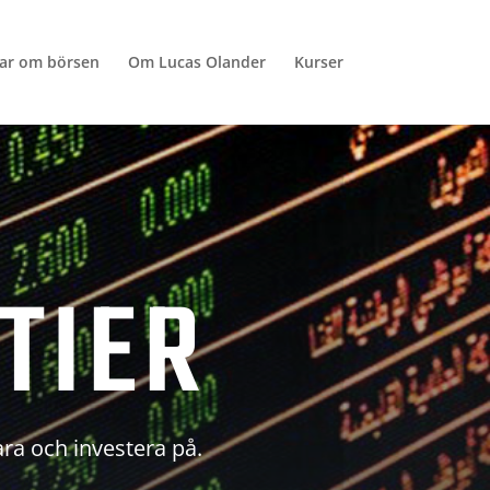
lar om börsen
Om Lucas Olander
Kurser
TIER
ara och investera på.