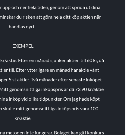
r upp och ner hela tiden, genom att sprida ut dina
minskar du risken att göra hela ditt köp aktien när
handlas dyrt.
EXEMPEL
 kr/aktie.
Efter en månad sjunker aktien till 60 kr, då
ier till.
Efter ytterligare en månad har aktie vänt
öper 5 st aktier.
Två månader efter senaste inköpet
Mitt genomsnittliga inköpspris är då 73.90 kr/aktie
 mina inköp vid olika tidpunkter. Om jag hade köpt
an skulle mitt genomsnittliga inköpspris vara 100
kr/aktie.
enna metoden inte fungerar. Bolaget kan gå i konkurs