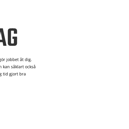
AG
gör
jobbet åt dig.
 kan såklart också
 tid gjort bra