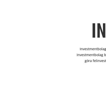
I
Investmentbolag 
Investmentbolag b
göra felinves