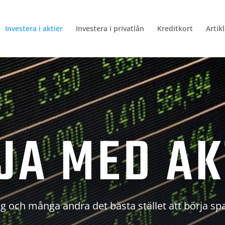
Investera i aktier
Investera i privatlån
Kreditkort
Artik
JA MED AK
g och många andra det bästa stället att börja sp