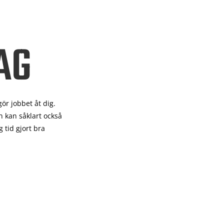
AG
gör
jobbet åt dig.
 kan såklart också
 tid gjort bra