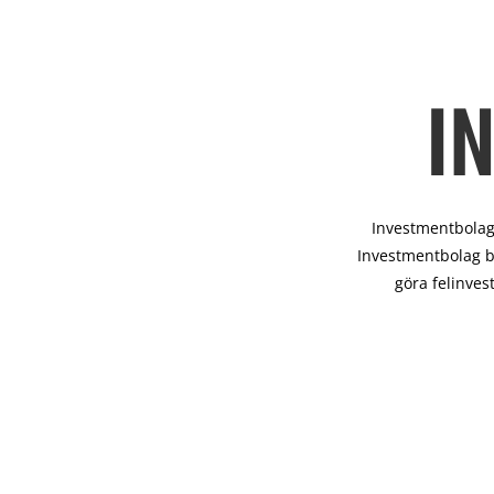
I
Investmentbolag 
Investmentbolag b
göra felinves