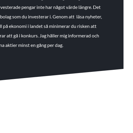
 investerade pengar inte har något värde längre. Det
de bolag som du investerar i. Genom att läsa nyheter,
ll på ekonomi i landet så minimerar du risken att
rar att gå i konkurs. Jag håller mig informerad och
na aktier minst en gång per dag.