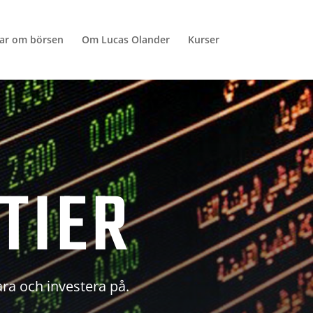
lar om börsen
Om Lucas Olander
Kurser
TIER
ara och investera på.