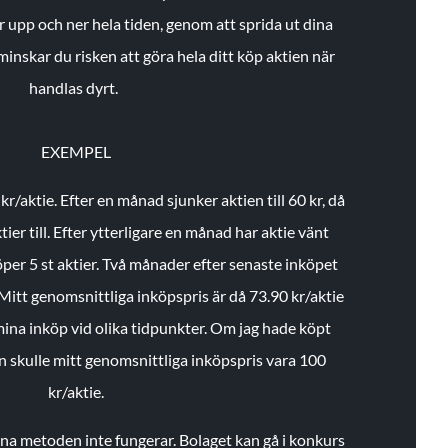
r upp och ner hela tiden, genom att sprida ut dina
minskar du risken att göra hela ditt köp aktien när
handlas dyrt.
EXEMPEL
 kr/aktie.
Efter en månad sjunker aktien till 60 kr, då
ier till.
Efter ytterligare en månad har aktie vänt
öper 5 st aktier.
Två månader efter senaste inköpet
Mitt genomsnittliga inköpspris är då 73.90 kr/aktie
 mina inköp vid olika tidpunkter. Om jag hade köpt
an skulle mitt genomsnittliga inköpspris vara 100
kr/aktie.
enna metoden inte fungerar. Bolaget kan gå i konkurs