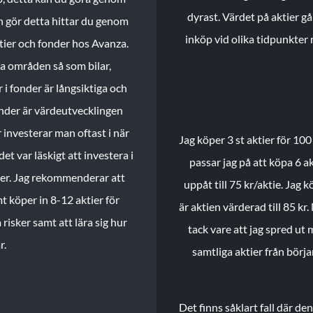
dyrast. Värdet på aktier gå
n gör detta hittar du genom
inköp vid olika tidpunkter 
ktier och fonder hos Avanza.
ika områden så som bilar,
 i fonder är långsiktiga och
onder är värdeutvecklingen
investerar man oftast i när
Jag köper 3 st aktier för 100
et var läskigt att investera i
passar jag på att köpa 6 akt
nder. Jag rekommenderar att
uppåt till 75 kr/aktie. Jag k
t köper in 8-12 aktier för
är aktien värderad till 85 kr.
 risker samt att lära sig hur
tack vare att jag spred ut
r.
samtliga aktier från börj
Det finns såklart fall där d