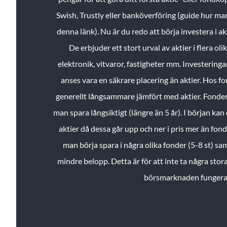
Swish, Trustly eller banköverföring (guide hur ma
denna länk). Nu är du redo att börja investera i a
De erbjuder ett stort urval av aktier i flera ol
elektronik, vitvaror, fastigheter mm. Investeringar
anses vara en säkrare placering än aktier. Hos f
generellt långsammare jämfört med aktier. Fonder 
man spara långsiktigt (längre än 5 år). I början kan d
aktier då dessa går upp och ner i pris mer än fo
man börja spara i några olika fonder (5-8 st) sam
mindre belopp. Detta är för att inte ta några stora
börsmarknaden fungera