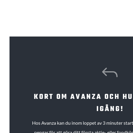
J
KORT OM AVANZA OCH H
IGÅNG!
Hos Avanza kan du inom loppet av 3 minuter starta
pengar för att göra ditt första aktie- eller fond