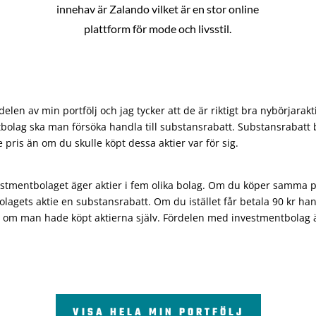
innehav är Zalando vilket är en stor online
plattform för mode och livsstil.
len av min portfölj och jag tycker att de är riktigt bra nybörjarakt
bolag ska man försöka handla till substansrabatt. Substansrabatt b
re pris än om du skulle köpt dessa aktier var för sig.
vestmentbolaget äger aktier i fem olika bolag. Om du köper samma 
olagets aktie en substansrabatt. Om du istället får betala 90 kr han
 om man hade köpt aktierna själv. Fördelen med investmentbolag är 
VISA HELA MIN PORTFÖLJ