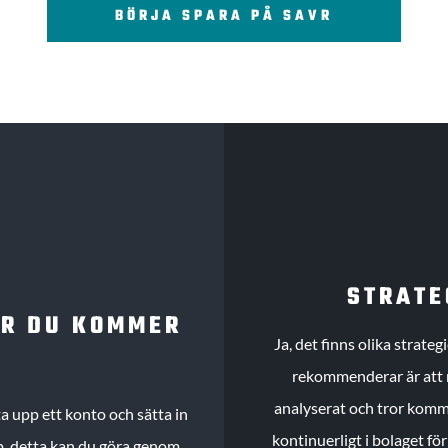
BÖRJA SPARA PÅ SAVR
STRATE
UR DU KOMMER
Ja, det finns olika strate
rekommenderar är att m
analyserat och tror komme
 upp ett konto och sätta in
kontinuerligt i bolaget fö
köp, detta kan du göra genom